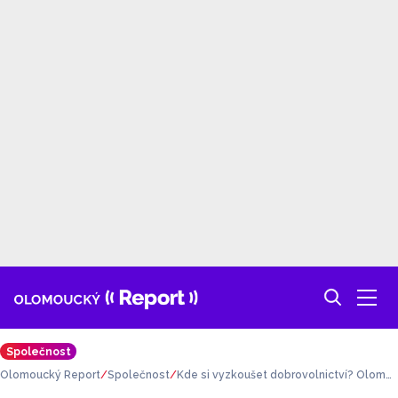
Společnost
Olomoucký Report
Společnost
Kde si vyzkoušet dobrovolnictví? Olomo
ucký kraj nabízí několik desítek možností