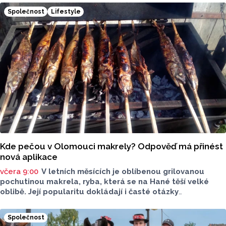
které v nich jsou. Vždy tomu tak ale nebylo.
Společnost
Lifestyle
Kde pečou v Olomouci makrely? Odpověď má přinést
nová aplikace
včera 9:00
V letních měsících je oblíbenou grilovanou
pochutinou makrela, ryba, která se na Hané těší velké
oblibě. Její popularitu dokládají i časté otázky
ve virtuálním prostoru, kde je budou v následujících dnech
nebo o víkendu grilovat. Zpřehlednit tyto informace
Společnost
má nová letní mikroaplikace "Kde pečou makrely?“