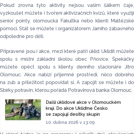
Pokud zrovna tyto aktivity nejsou vašim šálkem čaje,
vyzkoušet můžete i tvoření aktivizačních kvízů, které využijí
senior pointy, olomoucká Fakultka nebo klienti Maltézské
pomoci. Stát se můžete i organizátorem Jarního zábavného
odpoledne pro děti.
Připravené jsou i akce, mezi které patří úklid. Uklidit můžete
spolu s místní základní školou obec Pňovice. Špekáčky
můžete opéct spolu s klienty denního stacionáře Jitro
Olomouc. Akce nabízí příjemné prostředí, něco dobrého
na zub a příležitost popovídat si. A zapojit se můžete i do
Sbírky potravin, kterou pořádá Potravinová banka Olomouc.
Další úklidové akce v Olomouckém
kraji. Do akce Ukliďme Česko
se zapojují desítky skupin
10. dubna 2026 v 13:09