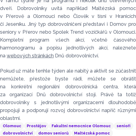
V rámci týdne je na programu i několik dnů otevřených
dveří. Dobrovolníky uvítá například Maltézská pomoc
v Přerově a Olomouci nebo Člověk v tísni v Hranicích
či Jeseníku. Jiný typ dobrovolničení představí i Domov pro
seniory v Přerov nebo Spolek Trend vozíčkářů v Olomouci.
Kompletní program všech akcí, včetně časového
harmonogramu a popisu jednotlivých akcí, naleznete
na
webových stránkách
Dnů dobrovolnictví.
Pokud už máte tenhle týden ale nabitý a aktivit se zúčastnit
nemůžete, přestože byste rádi, můžete se obrátit
na konkrétní regionální dobrovolnická centra, která
za organizací Dnů dobrovolnictví stojí. Právě ta totiž
dobrovolníky s jednotlivými organizacemi dlouhodobě
propojují a podporují rozvoj dobrovolnictví napříč různými
oblastmi.
Olomouc
Prostějov
Fakultní nemocnice Olomouc
senioři
dobrovolnictví
domov seniorů
Maltézská pomoc