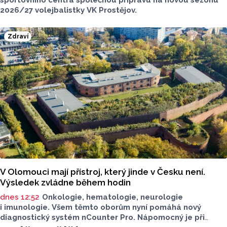
sportovního centra společnou přípravu na novou sezónu
2026/27 volejbalistky VK Prostějov.
Zdraví
V Olomouci mají přístroj, který jinde v Česku není.
Výsledek zvládne během hodin
dnes 12:52
Onkologie, hematologie, neurologie
i imunologie. Všem těmto oborům nyní pomáhá nový
diagnostický systém nCounter Pro. Nápomocný je při