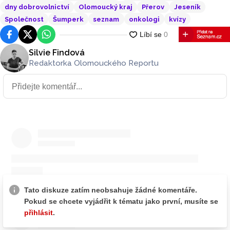
dny dobrovolnictví
Olomoucký kraj
Přerov
Jeseník
Společnost
Šumperk
seznam
onkologi
kvízy
Facebook
Platforma X
WhatsApp
Silvie Findová
Redaktorka Olomouckého Reportu