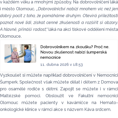
v každém věku a mnohými způsoby. Na dobrovolničení láká
i město Olomouc.
„Dobrovolnictví nabízí mnohem víc než jen
dobrý pocit z toho, že pomáháme druhým. Otevírá příležitosti
poznat nové lidi, získat cenné zkušenosti a rozšířit si obzory.
A hlavně, přináší radost,“
láká na akci tiskové oddělení měst
Olomouce.
Dobrovolníkem na zkoušku? Proč ne.
Novou zkušenost nabízí šumperská
nemocnice
11. dubna 2026 v 18:53
Vyzkoušet si můžete například dobrovolničení v Nemocnici
Šumperk. Společnost však můžete dělat i dětem z Domova
pro osamělé rodiče s dětmi. Zapojit se můžete i v rámci
Maltézské pomoci. Obsloužit ve Fakultní nemocnici
Olomouc můžete pacienty v kavárničce na Hemato-
onkologické klinice v rámci akce s názvem Káva srdcem.