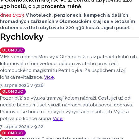
430 hostů, o 1,2 procenta méně
dnes 13:13
V hotelech, penzionech, kempech a dalších
hromadných zařízeních v Olomouckém kraji se v letošním
druhém čtvrtletí ubytovalo 220 430 hostů. Jejich počet
meziročně klesl o 1,2 procenta. Podle statistik však
Rychlovky
přibylo ubytovaných cizinců, kterých bylo 45 548,
meziročně o 9,1 procenta více. Naopak domácích hostů
OLOMOUC
v regionu ubylo, kraj v tomto období navštívilo 174 882
V Mrtvém rameni Moravy v Olomouci žije až patnáct druhů ryb.
turistů, což bylo meziročně o 3,6 procenta méně. Celkový
Informoval o tom vedoucí odboru životního prostředí
počet přenocování v kraji klesl o 4,7 procenta. Údaje
olomouckého magistrátu Petr Loyka. Za úspěchem stojí
dnes zveřejnil Český statistický úřad (ČSÚ).
loňská revitalizace.
Více
.
7. srpna 2026 v 9:26
OLOMOUC
Pozor, blíží se výluka tramvají kolem nádraží. Cestující už od
neděle budou muset využít náhradní autobusovou dopravu.
Pracovat se bude na nových výhybkách a kolejích. Výluka
potrvá do konce srpna.
Více
.
7. srpna 2026 v 9:22
OLOMOUC