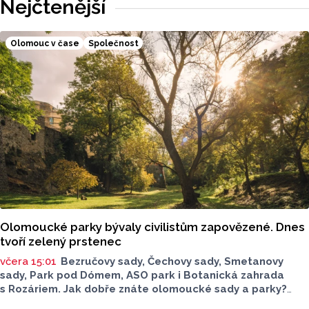
správném určení příčin obtíží i v přesném a včasném
Nejčtenější
nasazení účinné léčby.
Olomouc v čase
Společnost
Olomoucké parky bývaly civilistům zapovězené. Dnes
tvoří zelený prstenec
včera 15:01
Bezručovy sady, Čechovy sady, Smetanovy
sady, Park pod Dómem, ASO park i Botanická zahrada
s Rozáriem. Jak dobře znáte olomoucké sady a parky?
Dnes se v nich běžně procházíme a kocháme se krásami,