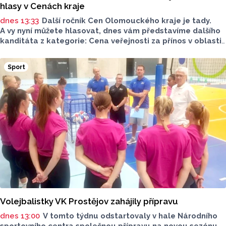
hlasy v Cenách kraje
dnes 13:33
Další ročník Cen Olomouckého kraje je tady.
A vy nyní můžete hlasovat, dnes vám představíme dalšího
kanditáta z kategorie: Cena veřejnosti za přínos v oblasti
životního prostředí. Toto je Střední zemědělská škola
v Přerově, která má nominaci v kategorii: Významný počin
Sport
v ochraně životního prostředí - právnická osoba.
Volejbalistky VK Prostějov zahájily přípravu
dnes 13:00
V tomto týdnu odstartovaly v hale Národního