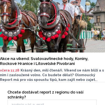
Akce na víkend: Svatovavřinecké hody, Koniny,
Rockové Hranice i Litovelské Pivobraní
včera 11:28
Krásný den, milí čtenáři. Víkend se nám blíží a s
ním i zasloužené volno. Co budete dělat? Olomoucký
Report má pro vás spoustu tipů, kam zajít nebo zajet.
Nechybí kultura, gastronomie ani program pro děti. Čemu
Seriály
dáte přednost?
Chcete dostávat report z regionu do vaší
Odběr newsletteru
schránky?