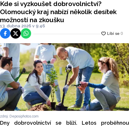
Kde si vyzkoušet dobrovolnictví?
na zkoušku
Olomoucký kraj nabízí několik desítek
možností na zkoušku
13. dubna 2026 v 9:46
Facebook
Platforma X
WhatsApp
zdroj: Deposiphotos.com
Dny dobrovolnictví se blíží. Letos proběhnou