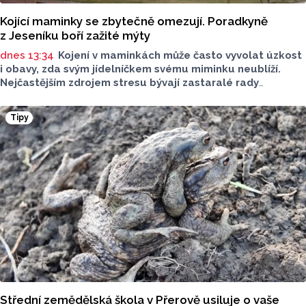
Kojící maminky se zbytečně omezují. Poradkyně
z Jeseníku boří zažité mýty
dnes 13:34
Kojení v maminkách může často vyvolat úzkost
i obavy, zda svým jídelníčkem svému miminku neublíží.
Nejčastějším zdrojem stresu bývají zastaralé rady
o nutnosti radikálního omezování jídelníčku, vyhýbání
se nadýmavým potravinám nebo preventivnímu vyřazování
Tipy
alergenů. Mýty o stravě při kojení boří laktační poradkyně
z Jeseníku.
Střední zemědělská škola v Přerově usiluje o vaše