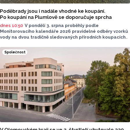
Poděbrady jsou i nadále vhodné ke koupání.
Po koupání na Plumlově se doporučuje sprcha
dnes 10:50
V pondělí 3. srpna proběhly podle
Monitorovacího kalendáře 2026 pravidelné odběry vzorků
vody na dvou tradičně sledovaných přírodních koupacích
lokalitách v Olomouckém kraji – ve Vodní nádrži Plumlov
(VN Plumlov) a v Koupací oblasti Poděbrady (KO
Společnost
Poděbrady). Monitoring byl proveden Krajskou
hygienickou stanicí Olomouckého kraje (KHS)
ve spolupráci se Zdravotním ústavem se sídlem v Ostravě,
Centrem hygienických laboratoří v Olomouci.
V Olomouckém kraji se ve 2. čtvrtletí ubytovalo 220