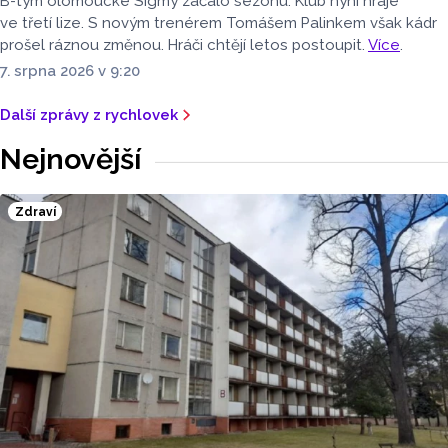
B-tým olomoucké Sigmy začalo sezónu. Klub nyní hraje
ve třetí lize. S novým trenérem Tomášem Palinkem však kádr
prošel ráznou změnou. Hráči chtějí letos postoupit.
Více
.
7. srpna 2026 v 9:20
Další zprávy z rychlovek
Nejnovější
Zdraví