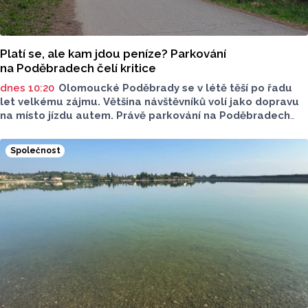
Platí se, ale kam jdou peníze? Parkování
na Poděbradech čelí kritice
dnes 10:20
Olomoucké Poděbrady se v létě těší po řadu
let velkému zájmu. Většina návštěvníků volí jako dopravu
na místo jízdu autem. Právě parkování na Poděbradech
je mnoho let tématem, které mezi veřejností rezonuje.
Na konci června vznikla na Facebooku stránka s názvem
Společnost
Poděbrady bez závor a nelegálního parkovného, která
upozorňuje na nevyhovujcí situaci s parkováním
u oblíbeného olomouckého letoviska. Za iniciativou stojí
zastupitel města Olomouce, na jeho přání nebudeme
uvádět jeho identitu.