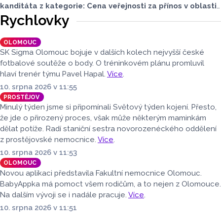
kanditáta z kategorie: Cena veřejnosti za přínos v oblasti
životního prostředí. Toto je Bořivoj Šarapatka, nominován
Rychlovky
v kategorii: Dlouhodobý přínos v oblasti životního
prostředí.
OLOMOUC
SK Sigma Olomouc bojuje v dalších kolech nejvyšší české
fotbalové soutěže o body. O tréninkovém plánu promluvil
hlaví trenér týmu Pavel Hapal.
Více
.
10. srpna 2026 v 11:55
PROSTĚJOV
Minulý týden jsme si připomínali Světový týden kojení. Přesto,
že jde o přirozený proces, však může některým maminkám
dělat potíže. Radí staniční sestra novorozenéckého oddělení
z prostějovské nemocnice.
Více
.
10. srpna 2026 v 11:53
OLOMOUC
Novou aplikaci představila Fakultní nemocnice Olomouc.
BabyAppka má pomoct všem rodičům, a to nejen z Olomouce.
Na dalším vývoji se i nadále pracuje.
Více
.
10. srpna 2026 v 11:51