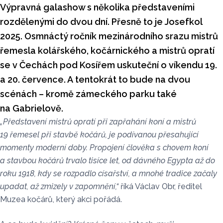
Výpravná galashow s několika představeními
rozdělenými do dvou dní. Přesně to je Josefkol
2025. Osmnáctý ročník mezinárodního srazu mistrů
řemesla kolářského, kočárnického a mistrů opratí
se v Čechách pod Kosířem uskuteční o víkendu 19.
a 20. července. A tentokrát to bude na dvou
scénách – kromě zámeckého parku také
na Gabrielově.
„Představení mistrů opratí při zapřahání koní a mistrů
19 řemesel při stavbě kočárů, je podívanou přesahující
momenty moderní doby. Propojení člověka s chovem koní
a stavbou kočárů trvalo tisíce let, od dávného Egypta až do
roku 1918, kdy se rozpadlo císařství, a mnohé tradice začaly
upadat, až zmizely v zapomnění,“
říká Václav Obr, ředitel
Muzea kočárů, který akci pořádá.