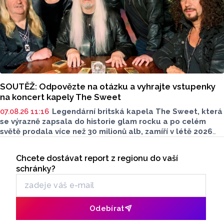
SOUTĚŽ: Odpovězte na otázku a vyhrajte vstupenky
na koncert kapely The Sweet
07.08.26 11:16
Legendární britská kapela The Sweet, která
se výrazně zapsala do historie glam rocku a po celém
světě prodala více než 30 milionů alb, zamíří v létě 2026
na Moravu. V sobotu 15. srpna vystoupí pod širým nebem
Seriály
v Amfiteátru Mikulov. Jako speciální host se představí
Chcete dostávat report z regionu do vaší
Odběr newsletteru
pražská skupina Precedens.
schránky?
Odebírat