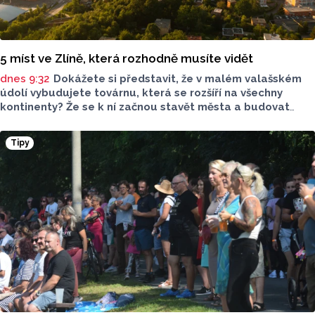
5 míst ve Zlíně, která rozhodně musíte vidět
dnes 9:32
Dokážete si představit, že v malém valašském
údolí vybudujete továrnu, která se rozšíří na všechny
kontinenty? Že se k ní začnou stavět města a budovat
železnice? To všechno bez internetu a počítače, jen
s papírem a tužkou? Tomáš Baťa to se svým obuvnickým
Tipy
impériem dokázal. Jeho Zlín je proto dodnes ukázkou
toho co znamená, když věříte, že “nejde neexistuje”. Tady
je 5 baťovských míst ve Zlíně, která byste si rozhodně
neměli nechat ujít. A nakonec malý cestovatelský tip.