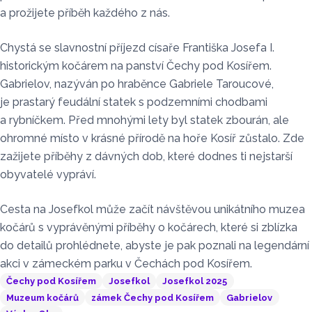
a prožijete příběh každého z nás.
Chystá se slavnostní příjezd císaře Františka Josefa I.
historickým kočárem na panství Čechy pod Kosířem.
Gabrielov, nazýván po hraběnce Gabriele Taroucové,
je prastarý feudální statek s podzemními chodbami
a rybníčkem. Před mnohými lety byl statek zbourán, ale
ohromné místo v krásné přírodě na hoře Kosíř zůstalo. Zde
zažijete příběhy z dávných dob, které dodnes ti nejstarší
obyvatelé vypráví.
Cesta na Josefkol může začít návštěvou unikátního muzea
kočárů s vyprávěnými příběhy o kočárech, které si zblízka
do detailů prohlédnete, abyste je pak poznali na legendární
akci v zámeckém parku v Čechách pod Kosířem.
Čechy pod Kosířem
Josefkol
Josefkol 2025
Muzeum kočárů
zámek Čechy pod Kosířem
Gabrielov