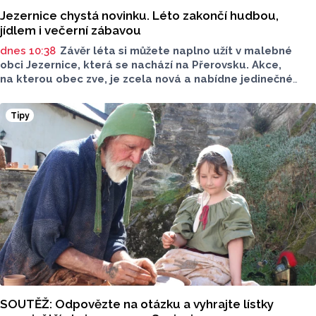
Jezernice chystá novinku. Léto zakončí hudbou,
jídlem i večerní zábavou
dnes 10:38
Závěr léta si můžete naplno užít v malebné
obci Jezernice, která se nachází na Přerovsku. Akce,
na kterou obec zve, je zcela nová a nabídne jedinečné
zážitky. Vystoupí hned několik oblíbených kapel. Chybět
nebude ani program pro děti a spousta dobrého jídla.
Tipy
Letní hudební odpoledne v Jezernici proběhne už v sobotu
22. srpna.
SOUTĚŽ: Odpovězte na otázku a vyhrajte lístky