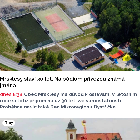
Mrsklesy slaví 30 let. Na pódium přivezou známá
jména
dnes 8:38
Obec Mrsklesy má důvod k oslavám. V letošním
roce si totiž připomíná už 30 let své samostatnosti.
Proběhne navíc také Den Mikroregionu Bystřička.
Nachystaný je bohatý program, cyklovýlet, nebude chybět
ani spousta hudebních vystoupení.
Tipy