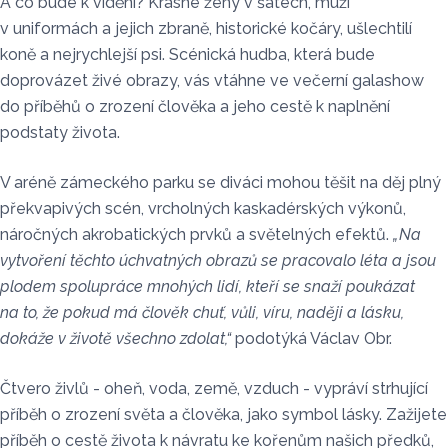
A co bude k vidění? Krásné ženy v šatech, muži
v uniformách a jejich zbraně, historické kočáry, ušlechtilí
koně a nejrychlejší psi. Scénická hudba, která bude
doprovázet živé obrazy, vás vtáhne ve večerní galashow
do příběhů o zrození člověka a jeho cestě k naplnění
podstaty života.
V aréně zámeckého parku se diváci mohou těšit na děj plný
překvapivých scén, vrcholných kaskadérských výkonů,
náročných akrobatických prvků a světelných efektů.
„Na
vytvoření těchto úchvatných obrazů se pracovalo léta a jsou
plodem spolupráce mnohých lidí, kteří se snaží poukázat
na to, že pokud má člověk chuť, vůli, víru, naději a lásku,
dokáže v životě všechno zdolat,“
podotýká Václav Obr.
Čtvero živlů - oheň, voda, země, vzduch - vypráví strhující
příběh o zrození světa a člověka, jako symbol lásky. Zažijete
příběh o cestě života k návratu ke kořenům našich předků,