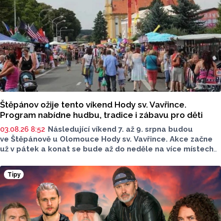
Štěpánov ožije tento víkend Hody sv. Vavřince.
Program nabídne hudbu, tradice i zábavu pro děti
03.08.26 8:52
Následující víkend 7. až 9. srpna budou
ve Štěpánově u Olomouce Hody sv. Vavřince. Akce začne
už v pátek a konat se bude až do neděle na více místech
po celé obci. Těšit se můžete na tři dny plné hodové
veselice, bohatého doprovodného programu pro celou
Tipy
rodinu a na skvělou atmosféru.