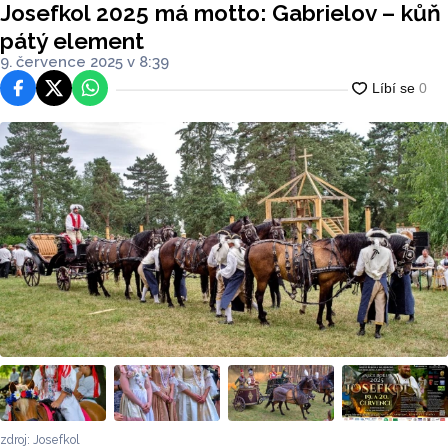
Josefkol 2025 má motto: Gabrielov – kůň
pátý element
9. července 2025 v 8:39
Facebook
Platforma X
WhatsApp
zdroj: Josefkol