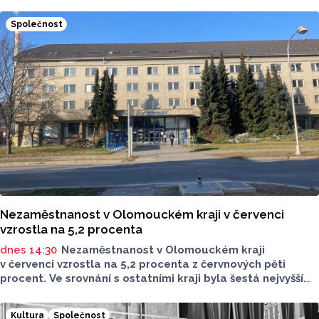
Kopeček, ZOO ve směru do Olomouce. Součástí prací
je oprava chodníku, dlažby nástupiště a čekárny včetně
Společnost
varovných a signálních ploch. Práce začaly ve středu 5.
srpna, hotovo bude na konci září.
Nezaměstnanost v Olomouckém kraji v červenci
vzrostla na 5,2 procenta
dnes 14:30
Nezaměstnanost v Olomouckém kraji
v červenci vzrostla na 5,2 procenta z červnových pěti
procent. Ve srovnání s ostatními kraji byla šestá nejvyšší.
Loni v červenci Olomoucký kraj vykázal nezaměstnanost
4,7 procenta. Vyplývá to z údajů, které dnes zveřejnil Úřad
Kultura
Společnost