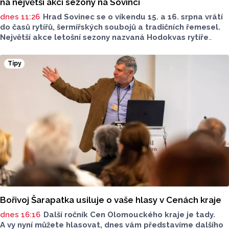
na největší akci sezony na Sovinci
dnes 11:26
Hrad Sovinec se o víkendu 15. a 16. srpna vrátí
do časů rytířů, šermířských soubojů a tradičních řemesel.
Největší akce letošní sezony nazvaná Hodokvas rytíře
Kobylky nabídne historicko-řemeslný jarmark, rytířské
turnaje, sokolnické ukázky, pohádky i dobové tance.
Tipy
Sobotní program navíc protáhne až do noci série ohňových
show.
Bořivoj Šarapatka usiluje o vaše hlasy v Cenách kraje
dnes 16:16
Další ročník Cen Olomouckého kraje je tady.
A vy nyní můžete hlasovat, dnes vám představíme dalšího