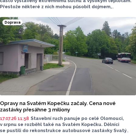
často vystaveny extrémnímu suchu a vysokým teplotám.
Přestože některé z nich mohou působit dojmem,
že usychají, neznamená to automaticky jejich odumření.
Statutární město Prostějov proto zajišťuje pravidelnou
Doprava
kontrolu, intenzivní zálivku i následnou péči tak, aby měly
co nejlepší podmínky pro ujmutí.
Opravy na Svatém Kopečku začaly. Cena nové
zastávky přesáhne 3 miliony
17.07.26 11:58
Stavební ruch panuje po celé Olomouci,
v srpnu se rozběhl také na Svatém Kopečku. Dělníci
se pustili do rekonstrukce autobusové zastávky Svatý