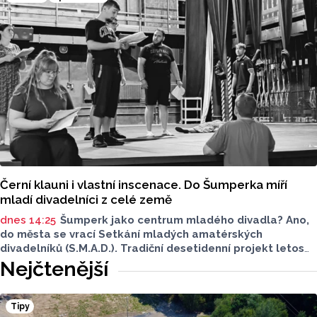
práce ČR. Přerovsko se dotáhlo na Jesenicko a mají
shodně nejvyšší nezaměstnanost v kraji. Nezaměstnanost
v celém Česku v červenci vzrostla o dvě desetiny
procentního bodu na pět procent.
Černí klauni i vlastní inscenace. Do Šumperka míří
mladí divadelníci z celé země
dnes 14:25
Šumperk jako centrum mladého divadla? Ano,
do města se vrací Setkání mladých amatérských
divadelníků (S.M.A.D.). Tradiční desetidenní projekt letos
nabídne talentům z celého Česka prostor pro vzdělávání,
Nejčtenější
tvorbu i vzájemnou inspiraci. Probíhat bude od 14. do 23.
srpna.
Tipy