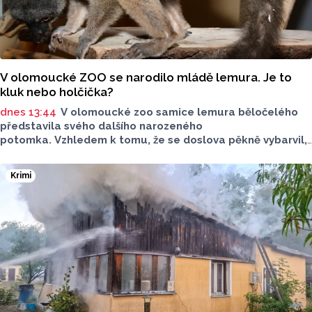
V olomoucké ZOO se narodilo mládě lemura. Je to
kluk nebo holčička?
dnes 13:44
V olomoucké zoo samice lemura běločelého
představila svého dalšího narozeného
potomka. Vzhledem k tomu, že se doslova pěkně vybarvil,
je téměř jisté, že se jedná o samce. Samice totiž bývají
hnědé, případně hnědošedé, zato samci se pyšní bílým
Krimi
zbarvením hlavy.