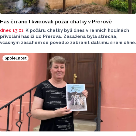
Hasiči ráno likvidovali požár chatky v Přerově
dnes 13:01
K požáru chatky byli dnes v ranních hodinách
přivoláni hasiči do Přerova. Zasažena byla střecha,
včasným zásahem se povedlo zabránit dalšímu šíření ohně.
Společnost