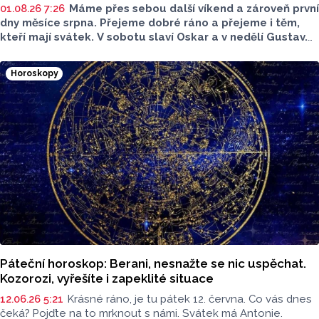
01.08.26 7:26
Máme přes sebou další víkend a zároveň první
dny měsíce srpna. Přejeme dobré ráno a přejeme i těm,
kteří mají svátek. V sobotu slaví Oskar a v nedělí Gustav.
Podívejte na horoskopy a mějte víkend na jedničku.
Horoskopy
Páteční horoskop: Berani, nesnažte se nic uspěchat.
Kozorozi, vyřešíte i zapeklité situace
12.06.26 5:21
Krásné ráno, je tu pátek 12. června. Co vás dnes
čeká? Pojďte na to mrknout s námi. Svátek má Antonie.