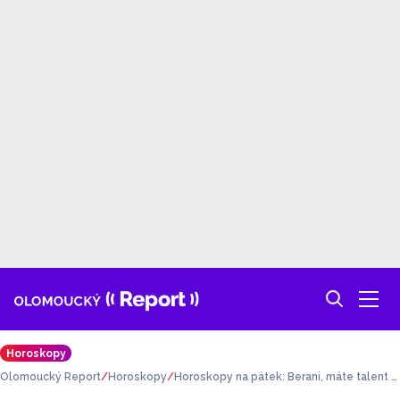
Horoskopy
Olomoucký Report
Horoskopy
Horoskopy na pátek: Berani, máte talent s
koro na všechno. Vodnáři, nebojte se ukáz