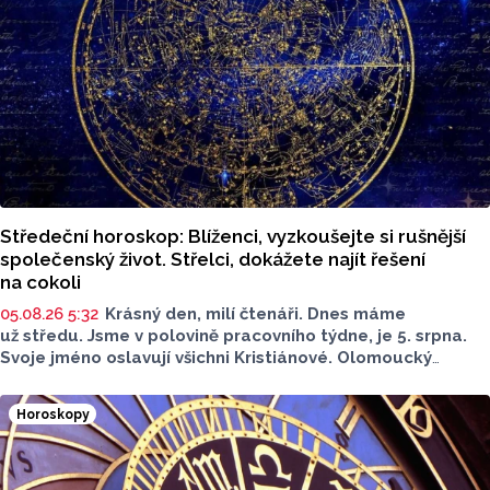
Středeční horoskop: Blíženci, vyzkoušejte si rušnější
společenský život. Střelci, dokážete najít řešení
na cokoli
05.08.26 5:32
Krásný den, milí čtenáři. Dnes máme
už středu. Jsme v polovině pracovního týdne, je 5. srpna.
Svoje jméno oslavují všichni Kristiánové. Olomoucký
Report pro vás má další díl z pravidelné rubriky Horoskopy.
Jaký bude dnešní den?
Horoskopy