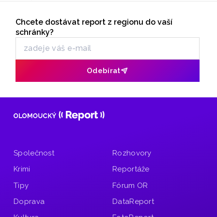
Seriály
Chcete dostávat report z regionu do vaší
Odběr newsletteru
schránky?
Odebírat
Společnost
Rozhovory
Krimi
Reportáže
Tipy
Fórum OR
Doprava
DataReport