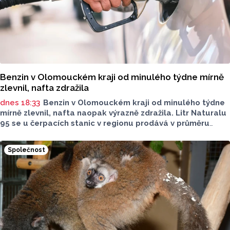
Benzin v Olomouckém kraji od minulého týdne mírně
zlevnil, nafta zdražila
dnes 18:33
Benzin v Olomouckém kraji od minulého týdne
mírně zlevnil, nafta naopak výrazně zdražila. Litr Naturalu
95 se u čerpacích stanic v regionu prodává v průměru
za 42,27 koruny, před týdnem byl o deset haléřů dražší.
O 84 haléřů zdražila nafta, za litr teď řidiči dají průměrně
Společnost
44,84 koruny. Podle údajů společnosti CCS, která ceny
sleduje, je benzin v současnosti o 7,73 koruny dražší než
před rokem, za naftu tehdy motoristé platili o 11,31
koruny méně.