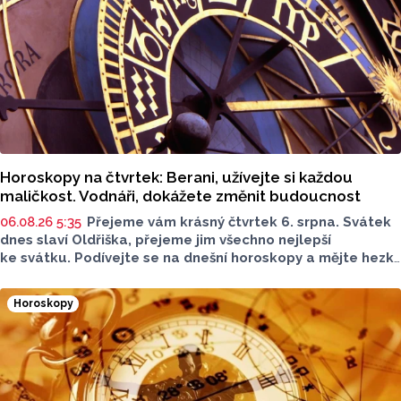
Horoskopy na čtvrtek: Berani, užívejte si každou
maličkost. Vodnáři, dokážete změnit budoucnost
06.08.26 5:35
Přejeme vám krásný čtvrtek 6. srpna. Svátek
dnes slaví Oldřiška, přejeme jim všechno nejlepší
ke svátku. Podívejte se na dnešní horoskopy a mějte hezký
den.
Horoskopy