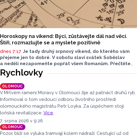
Horoskopy na víkend: Býci, zůstávejte dál nad věcí.
Štíři, rozmazlujte se a myslete pozitivně
dnes 7:17
Je tady druhý srpnový víkend, do kterého vám
přejeme jen to dobré. V sobotu slaví svátek Soběslav
a neděli nezapomeňte popřát všem Romanům. Přečtěte
si svůj horoskop a mějte pěkný víkend.
Rychlovky
OLOMOUC
V Mrtvém rameni Moravy v Olomouci žije až patnáct druhů ryb.
Informoval o tom vedoucí odboru životního prostředí
olomouckého magistrátu Petr Loyka. Za úspěchem stojí
loňská revitalizace.
Více
.
7. srpna 2026 v 9:26
OLOMOUC
Pozor, blíží se výluka tramvají kolem nádraží. Cestující už od