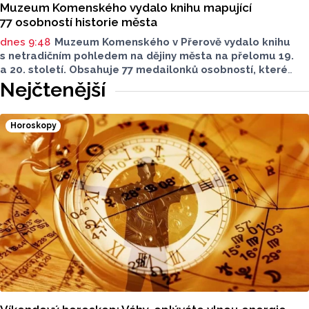
Muzeum Komenského vydalo knihu mapující
77 osobností historie města
dnes 9:48
Muzeum Komenského v Přerově vydalo knihu
s netradičním pohledem na dějiny města na přelomu 19.
a 20. století. Obsahuje 77 medailonků osobností, které
se na jeho rozvoji významně podílely. Jejich životní příběhy
Nejčtenější
jsou doplněny dobovými snímky. Podle autorky publikace
Šárky Krákorové Pajůrkové tomu předcházelo 13 let
pátrání po jejich osudech. Kniha vychází u příležitosti
Horoskopy
letošního 770. výročí povýšení Přerova na královské město,
sdělila ČTK mluvčí radnice Lenka Chalupová.