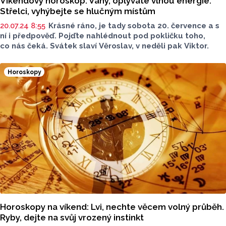
Víkendový horoskop: Váhy, oplýváte vlnou energie.
Střelci, vyhýbejte se hlučným místům
20.07.24 8:55
Krásné ráno, je tady sobota 20. července a s
ní i předpověď. Pojďte nahlédnout pod pokličku toho,
co nás čeká. Svátek slaví Věroslav, v neděli pak Viktor.
Horoskopy
Horoskopy na víkend: Lvi, nechte věcem volný průběh.
Ryby, dejte na svůj vrozený instinkt