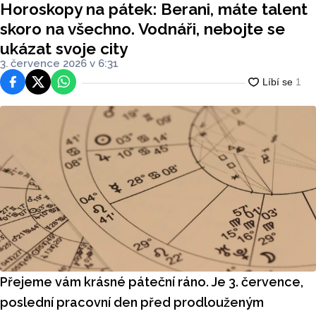
Horoskopy na pátek: Berani, máte talent
at svoje city
skoro na všechno. Vodnáři, nebojte se
ukázat svoje city
3. července 2026 v 6:31
Facebook
Platforma X
WhatsApp
Přejeme vám krásné páteční ráno. Je 3. července,
poslední pracovní den před prodlouženým