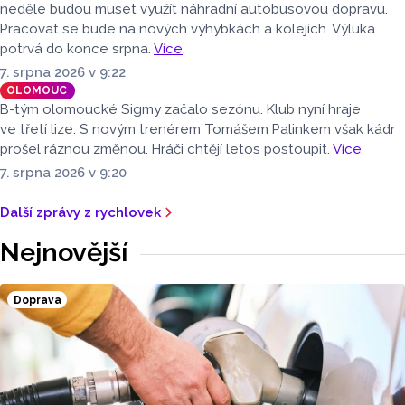
neděle budou muset využít náhradní autobusovou dopravu.
Pracovat se bude na nových výhybkách a kolejích. Výluka
potrvá do konce srpna.
Více
.
7. srpna 2026 v 9:22
OLOMOUC
B-tým olomoucké Sigmy začalo sezónu. Klub nyní hraje
ve třetí lize. S novým trenérem Tomášem Palinkem však kádr
prošel ráznou změnou. Hráči chtějí letos postoupit.
Více
.
7. srpna 2026 v 9:20
Další zprávy z rychlovek
Nejnovější
Doprava