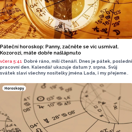
Páteční horoskop: Panny, začněte se víc usmívat.
Kozorozi, máte dobře našlápnuto
včera 5:41
Dobré ráno, milí čtenáři. Dnes je pátek, poslední
pracovní den. Kalendář ukazuje datum 7. srpna. Svůj
svátek slaví všechny nositelky jména Lada, i my přejeme
vše nejlepší. Jaký bude dnešní den?
Horoskopy