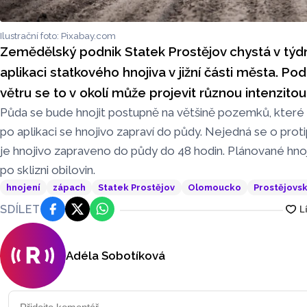
Ilustrační foto: Pixabay.com
Zemědělský podnik Statek Prostějov chystá v týdn
aplikaci statkového hnojiva v jižní části města. Po
větru se to v okolí může projevit různou intenzito
Půda se bude hnojit postupně na většině pozemků, které s
po aplikaci se hnojivo zapraví do půdy. Nejedná se o proti
je hnojivo zapraveno do půdy do 48 hodin. Plánované hno
po sklizni obilovin.
hnojení
zápach
Statek Prostějov
Olomoucko
Prostějovs
SDÍLET
Facebook
Platforma X
WhatsApp
Adéla Sobotíková