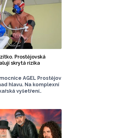
zítko. Prostějovská
lují skrytá rizika
mocnice AGEL Prostějov
nad hlavu. Na komplexní
ařská vyšetření
 zařízení míří sportovci
h klubů, mládežnických
tivní veřejnost.
 tom tisková mluvčí
dka Miloševská.
vyšetřují i sportovce
ezského, Zlínského nebo