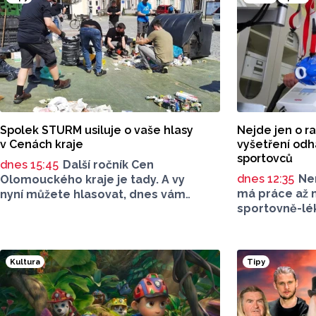
Spolek STURM usiluje o vaše hlasy
Nejde jen o ra
v Cenách kraje
vyšetření odha
sportovců
dnes 15:45
Další ročník Cen
dnes 12:35
Ne
Olomouckého kraje je tady. A vy
má práce až 
nyní můžete hlasovat, dnes vám
sportovně-lék
představíme dalšího kanditáta
do lékařského
z kategorie: Cena veřejnosti za přínos
z regionálníc
v oblasti životního prostředí. Toto
kategorií i ak
je Spolek STURM, nominován
Kultura
Tipy
Informovala o
v kategorii: Významný počin
nemocnice Ra
v ochraně životního prostředí -
V Prostějově 
právnická osoba.
z Moravskosl