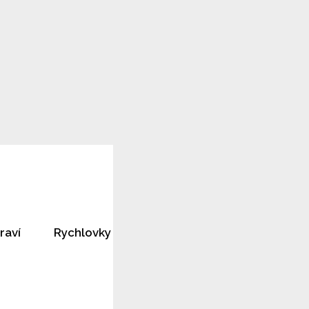
raví
Rychlovky
Horoskopy
Rozhovory