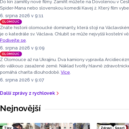
tomu tak ale 
možné pohlédnout na slunce
Do kin zamířily nové filmy. Zamířit můžete na Dovolenou v Čes
speciální technikou.
Spider-Mana nebo slovenskou komedii Kavej 2. Který film vyb
6. srpna 2026 v 9:11
OLOMOUC
Znáte historii olomoucké dominanty, která stojí na Václavské
je o katedrále sv. Václava. Chlubit se může nejvyšší kostelní vě
Podívejte se
.
6. srpna 2026 v 9:09
OLOMOUC
Z Olomouce až na Ukrajinu. Dva kamiony vypravila Arcidiecéz
do válkouo zasažené země. Náklad tvořily hlavně zdravotnick
pomáhá charita dlouhodobě.
Více
.
6. srpna 2026 v 9:07
Další zprávy z rychlovek
Nejnovější
Tipy
Zdraví
Sport