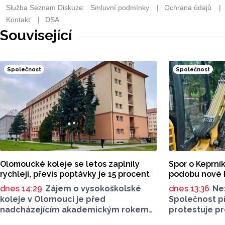
Související
Společnost
Společnost
Olomoucké koleje se letos zaplnily
Spor o Keprník
rychleji, převis poptávky je 15 procent
podobu nové 
dnes 14:29
Zájem o vysokoškolské
dnes 13:36
Ne
koleje v Olomouci je před
Společnost př
nadcházejícím akademickým rokem
protestuje pr
vyšší než v předchozích letech. Svědčí
se aktuálně p