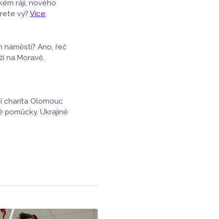
nebylo.
kém ráji, nového
erete vy?
Více
.
m náměstí? Ano, řeč
ží na Moravě.
ní charita Olomouc
é pomůcky. Ukrajině