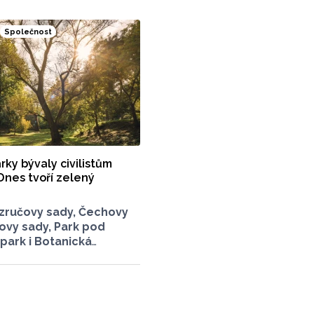
 o chodník mezi vrcholy
k, které turisté hojně
Společnost
Stavbou chodníku
rníků příroda jen
ník mezi vrcholy podle
ý.
ky bývaly civilistům
nes tvoří zelený
zručovy sady, Čechovy
ovy sady, Park pod
ark i Botanická
záriem. Jak dobře znáte
dy a parky? Dnes se v
rocházíme a kocháme
eré v nich jsou. Vždy