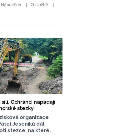
 sílí. Ochránci napadají
horské stezky
zisková organizace
átel Jeseníků dál
oti stezce, na které
racuje v Jeseníkách.