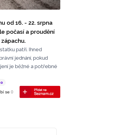
u od 16. - 22. srpna
dle počasí a proudění
u zápachu.
tatku patří. Ihned
právní jednání, pokud
jení je běžné a potřebné
ko