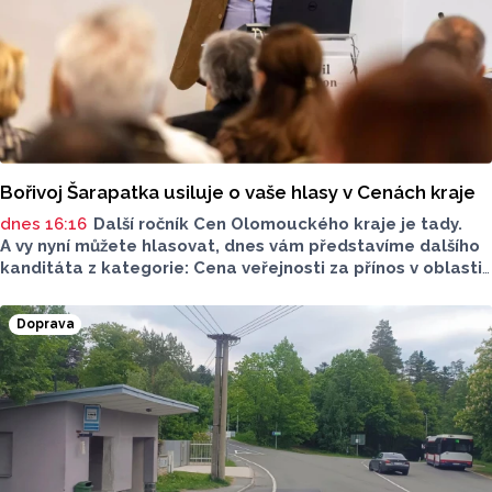
Bořivoj Šarapatka usiluje o vaše hlasy v Cenách kraje
dnes 16:16
Další ročník Cen Olomouckého kraje je tady.
A vy nyní můžete hlasovat, dnes vám představíme dalšího
kanditáta z kategorie: Cena veřejnosti za přínos v oblasti
životního prostředí. Toto je Bořivoj Šarapatka, nominován
v kategorii: Dlouhodobý přínos v oblasti životního
Doprava
prostředí.