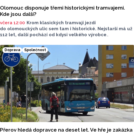
Olomouc disponuje třemi historickými tramvajemi.
Kde jsou další?
včera 12:00
Krom klasických tramvají jezdí
do olomouckých ulic sem tam i historické. Nejstarší má už
112 let, další pochází od kdysi velkého výrobce
tramvajových vozů. Třetím je vlečný vůz. Další, které kdysi
jezdily v krajském městě, jsou na jiných místech, třeba
Doprava
Společnost
v brněnském depozitáři.
Přerov hledá dopravce na deset let. Ve hře je zakázka