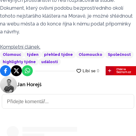
veřejných prostranství to řeší rozpracovaná studie.
Dokument, který ovlivní podobu bezprostředního okolí
tohoto nejstaršího kláštera na Moravě, je možné shlédnout
na webu města a do konce října k němu podat připomínky
a návrhy.
Kompletní článek.
Olomouc
týden
přehled týdne
Olomoucko
Společnost
highlighty týdne
události
Facebook
Platforma X
WhatsApp
Jan Horejš