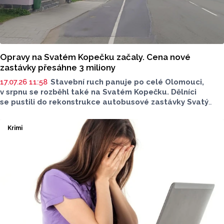
Opravy na Svatém Kopečku začaly. Cena nové
zastávky přesáhne 3 miliony
17.07.26 11:58
Stavební ruch panuje po celé Olomouci,
v srpnu se rozběhl také na Svatém Kopečku. Dělníci
se pustili do rekonstrukce autobusové zastávky Svatý
Kopeček, ZOO ve směru do Olomouce. Součástí prací
je oprava chodníku, dlažby nástupiště a čekárny včetně
Krimi
varovných a signálních ploch. Práce začaly ve středu 5.
srpna, hotovo bude na konci září.