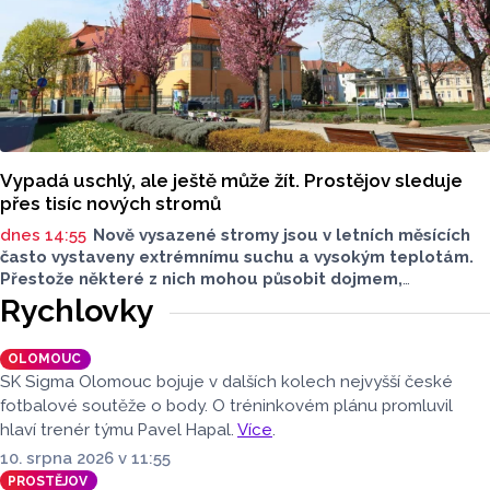
Vypadá uschlý, ale ještě může žít. Prostějov sleduje
přes tisíc nových stromů
dnes 14:55
Nově vysazené stromy jsou v letních měsících
často vystaveny extrémnímu suchu a vysokým teplotám.
Přestože některé z nich mohou působit dojmem,
že usychají, neznamená to automaticky jejich odumření.
Rychlovky
Statutární město Prostějov proto zajišťuje pravidelnou
kontrolu, intenzivní zálivku i následnou péči tak, aby měly
OLOMOUC
co nejlepší podmínky pro ujmutí.
SK Sigma Olomouc bojuje v dalších kolech nejvyšší české
fotbalové soutěže o body. O tréninkovém plánu promluvil
hlaví trenér týmu Pavel Hapal.
Více
.
10. srpna 2026 v 11:55
PROSTĚJOV