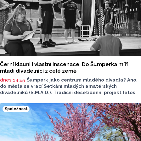
procentního bodu na pět procent.
Černí klauni i vlastní inscenace. Do Šumperka míří
mladí divadelníci z celé země
dnes 14:25
Šumperk jako centrum mladého divadla? Ano,
do města se vrací Setkání mladých amatérských
divadelníků (S.M.A.D.). Tradiční desetidenní projekt letos
nabídne talentům z celého Česka prostor pro vzdělávání,
tvorbu i vzájemnou inspiraci. Probíhat bude od 14. do 23.
Společnost
srpna.