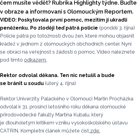
čem musíte vědět? Rubrika Highlighty týdne. Buďte
v obraze a informovaní s Olomouckým Reportem.
VIDEO: Poskytovala první pomoc, mezitím jí ukradli
peněženku. Po zloději teď pátrá policie
(pondělí 3. října)
Policie pátrá po totožnosti dvou žen, které mohou objasnit
krádež v jednom z olomouckých obchodních center. Nyní
se obrací na veřejnost s žádostí o pomoc. Video naleznete
pod tímto
odkazem.
Rektor odvolal děkana. Ten nic netušil a bude
se bránit u soudu
(úterý 4. října)
Rektor Univerzity Palackého v Olomouci Martin Procházka
odvolal k 31. prosinci letošního roku děkana olomoucké
přírodovědecké fakulty Martina Kubalu, který
je dlouholetým kritikem vzniku vysokoškolského ústavu
CATRIN. Kompletní článek můžete číst
zde.