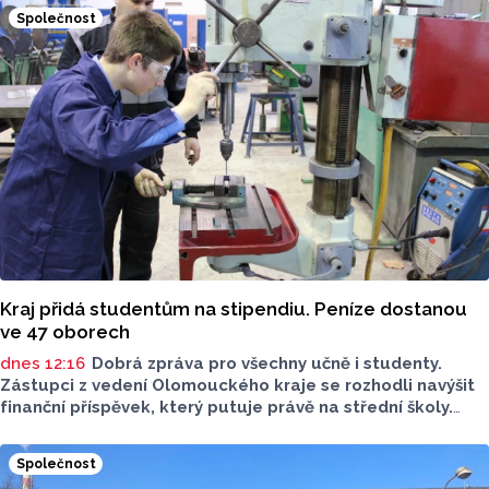
Společnost
Kraj přidá studentům na stipendiu. Peníze dostanou
ve 47 oborech
dnes 12:16
Dobrá zpráva pro všechny učně i studenty.
Zástupci z vedení Olomouckého kraje se rozhodli navýšit
finanční příspěvek, který putuje právě na střední školy.
Týká se však jen několika oborů. Žadatelé musí splnit
několik podmínek.
Společnost