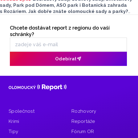
sady, Park pod Dómem, ASO park i Botanická zahrada
s Rozáriem. Jak dobře znáte olomoucké sady a parky?
Dnes se v nich běžně procházíme a kocháme se krásami,
Seriály
které v nich jsou. Vždy tomu tak ale nebylo.
Chcete dostávat report z regionu do vaší
Odběr newsletteru
schránky?
Odebírat
Společnost
Rozhovory
Krimi
Reportáže
Tipy
Fórum OR