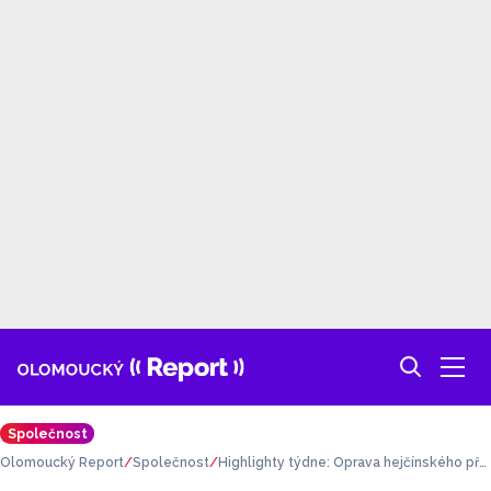
Společnost
Olomoucký Report
Společnost
Highlighty týdne: Oprava hejčínského přej
ezdu a válka na univerzitě