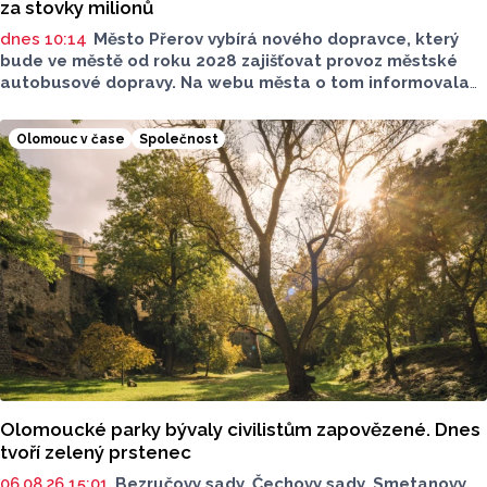
za stovky milionů
dnes 10:14
Město Přerov vybírá nového dopravce, který
bude ve městě od roku 2028 zajišťovat provoz městské
autobusové dopravy. Na webu města o tom informovala
tisková mluvčí města Lenka Chalupová. O vypsání veřejné
zakázky, podle ní, na srpnové schůzi rozhodli radní.
Olomouc v čase
Společnost
Smlouvu s novým dopravcem chce město uzavřít na deset
let.
Olomoucké parky bývaly civilistům zapovězené. Dnes
tvoří zelený prstenec
06.08.26 15:01
Bezručovy sady, Čechovy sady, Smetanovy