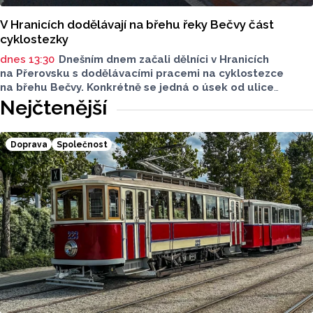
V Hranicích dodělávají na břehu řeky Bečvy část
cyklostezky
dnes 13:30
Dnešním dnem začali dělníci v Hranicích
na Přerovsku s dodělávacími pracemi na cyklostezce
na břehu Bečvy. Konkrétně se jedná o úsek od ulice
Přísady po Partyzánskou, kde bude dodělán
Nejčtenější
asfaltobetonový povrch. Práce mají skončit do tří měsíců.
Doprava
Společnost