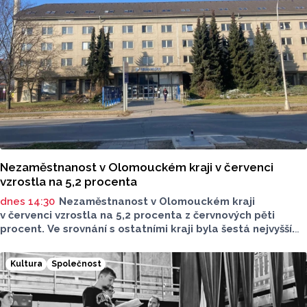
Nezaměstnanost v Olomouckém kraji v červenci
vzrostla na 5,2 procenta
dnes 14:30
Nezaměstnanost v Olomouckém kraji
v červenci vzrostla na 5,2 procenta z červnových pěti
procent. Ve srovnání s ostatními kraji byla šestá nejvyšší.
Loni v červenci Olomoucký kraj vykázal nezaměstnanost
4,7 procenta. Vyplývá to z údajů, které dnes zveřejnil Úřad
Kultura
Společnost
práce ČR. Přerovsko se dotáhlo na Jesenicko a mají
shodně nejvyšší nezaměstnanost v kraji. Nezaměstnanost
v celém Česku v červenci vzrostla o dvě desetiny