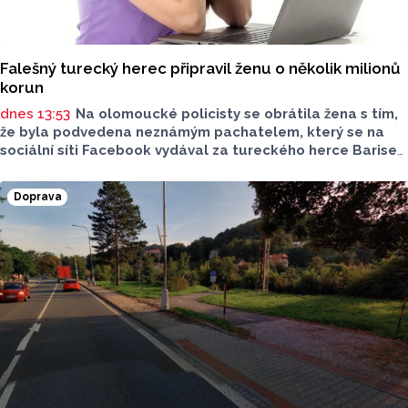
Falešný turecký herec připravil ženu o několik milionů
korun
dnes 13:53
Na olomoucké policisty se obrátila žena s tím,
že byla podvedena neznámým pachatelem, který se na
sociální síti Facebook vydával za tureckého herce Barise
Arduce. Ten z ní vylákal několik pateb, které dohromady
přesahují částku 8 milionů korun.
Doprava