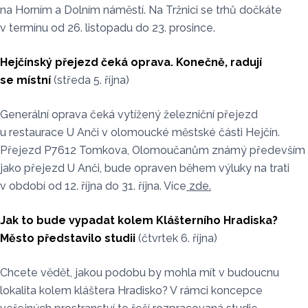
na Horním a Dolním náměstí. Na Tržnici se trhů dočkáte
v termínu od 26. listopadu do 23. prosince.
Hejčínský přejezd čeká oprava. Konečně, radují
se místní
(středa 5. října)
Generální oprava čeká vytížený železniční přejezd
u restaurace U Anči v olomoucké městské části Hejčín.
Přejezd P7612 Tomkova, Olomoučanům známý především
jako přejezd U Anči, bude opraven během výluky na trati
v období od 12. října do 31. října. Více
zde.
Jak to bude vypadat kolem Klášterního Hradiska?
Město představilo studii
(čtvrtek 6. října)
Chcete vědět, jakou podobu by mohla mít v budoucnu
lokalita kolem kláštera Hradisko? V rámci koncepce