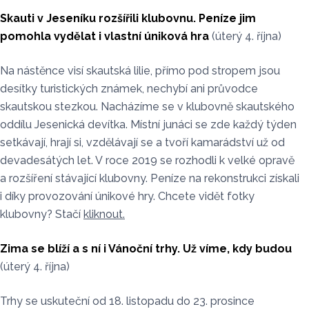
Skauti v Jeseníku rozšířili klubovnu. Peníze jim
pomohla vydělat i vlastní úniková hra
(úterý 4. října)
Na nástěnce visí skautská lilie, přímo pod stropem jsou
desítky turistických známek, nechybí ani průvodce
skautskou stezkou. Nacházíme se v klubovně skautského
oddílu Jesenická devítka. Místní junáci se zde každý týden
setkávají, hrají si, vzdělávají se a tvoří kamarádství už od
devadesátých let. V roce 2019 se rozhodli k velké opravě
a rozšíření stávající klubovny. Peníze na rekonstrukci získali
i díky provozování únikové hry. Chcete vidět fotky
klubovny? Stačí
kliknout.
Zima se blíží a s ní i Vánoční trhy. Už víme, kdy budou
(úterý 4. října)
Trhy se uskuteční od 18. listopadu do 23. prosince