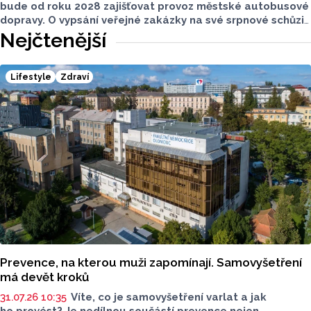
bude od roku 2028 zajišťovat provoz městské autobusové
dopravy. O vypsání veřejné zakázky na své srpnové schůzi
rozhodli radní. Smlouva s vybraným dopravcem bude
Nejčtenější
uzavřena na deset let a zajistí dopravní obslužnost města
nad rámec regionálních linek objednávaných Olomouckým
krajem.
Lifestyle
Zdraví
Prevence, na kterou muži zapomínají. Samovyšetření
má devět kroků
31.07.26 10:35
Víte, co je samovyšetření varlat a jak
ho provést? Je nedílnou součástí prevence nejen