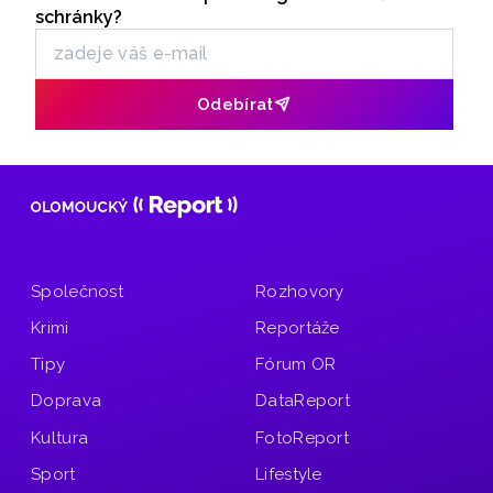
Odběr newsletteru
u 5823 případů.
schránky?
Odebírat
Společnost
Rozhovory
Krimi
Reportáže
Tipy
Fórum OR
Doprava
DataReport
Kultura
FotoReport
Sport
Lifestyle