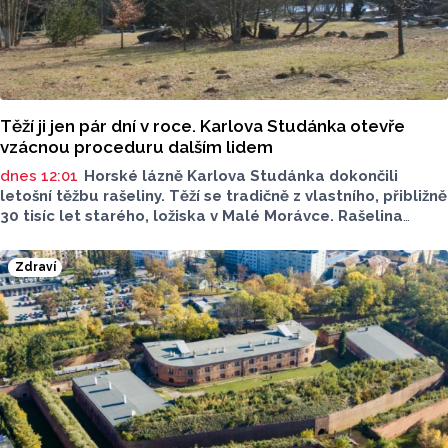
Těží ji jen pár dní v roce. Karlova Studánka otevře
vzácnou proceduru dalším lidem
dnes 12:01
Horské lázně Karlova Studánka dokončili
letošní těžbu rašeliny. Těží se tradičně z vlastního, přibližně
30 tisíc let starého, ložiska v Malé Morávce. Rašelina
je pro lázně vzácná, získávají ji pouze jednou ročně, a to
právě během několika letních dnů, aby doplnily zásoby pro
Zdraví
léčebné procedury. Nově léčebné zábal budou moct
využít i samoplátci.