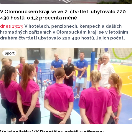
V Olomouckém kraji se ve 2. čtvrtletí ubytovalo 220
430 hostů, o 1,2 procenta méně
dnes 13:13
V hotelech, penzionech, kempech a dalších
hromadných zařízeních v Olomouckém kraji se v letošním
druhém čtvrtletí ubytovalo 220 430 hostů. Jejich počet
meziročně klesl o 1,2 procenta. Podle statistik však
přibylo ubytovaných cizinců, kterých bylo 45 548,
Sport
meziročně o 9,1 procenta více. Naopak domácích hostů
v regionu ubylo, kraj v tomto období navštívilo 174 882
turistů, což bylo meziročně o 3,6 procenta méně. Celkový
počet přenocování v kraji klesl o 4,7 procenta. Údaje
dnes zveřejnil Český statistický úřad (ČSÚ).
Volejbalistky VK Prostějov zahájily přípravu