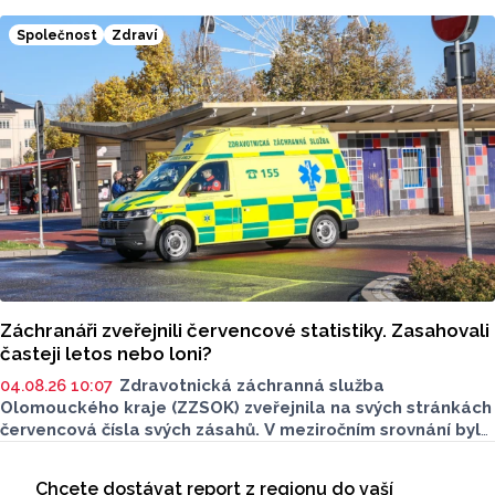
paprsky pro správný vývoj zraku důležité, jejich nadměrné
působení může oči poškodit. Dětský zrak je navíc nutné
Společnost
Zdraví
chránit poměrně specificky. Radí lékaři z přerovské
nemocnice.
Záchranáři zveřejnili červencové statistiky. Zasahovali
časteji letos nebo loni?
04.08.26 10:07
Zdravotnická záchranná služba
Olomouckého kraje (ZZSOK) zveřejnila na svých stránkách
červencová čísla svých zásahů. V meziročním srovnání byl
letošní červenec pro záchranáře náročnější, oproti roku
Seriály
2025 přibylo 425 výjezdů. Celkem byli záchranáři potřeba
Chcete dostávat report z regionu do vaší