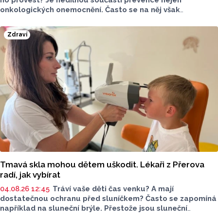
onkologických onemocnění. Často se na něj však
zapomíná. Několik jednoduchých kroků představila
organizace sdružující lékaře, studenty i odborníky. Za svou
Zdraví
činnost získala jedna z členek státní vyznamenání
od prezidenta Petra Pavla.
Tmavá skla mohou dětem uškodit. Lékaři z Přerova
radí, jak vybírat
04.08.26 12:45
Tráví vaše děti čas venku? A mají
dostatečnou ochranu před sluníčkem? Často se zapomíná
například na sluneční brýle. Přestože jsou sluneční