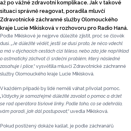
až po vážné zdravotní komplikace. Jak v takové
situaci správně reagovat, poradila mluvčí
Zdravotnické záchranné služby Olomouckého
kraje Lucie Mikisková v rozhovoru pro Radio Haná.
Podle Mikiskové je nejprve důležité zjistit, proč se člověk
dusí.
„Je důležité vědět, jestli se dusí proto, že něco vdechl
a má v dýchacích cestách cizí těleso, nebo zda jde například
o astmatický záchvat či srdeční problém, který následně
zasahuje i plíce,“
vysvětlila mluvčí Zdravotnické záchranné
služby Olomouckého kraje Lucie Mikisková.
V každém případě by lidé neměli váhat přivolat pomoc.
„Vždycky je samozřejmě důležité zavolat o pomoc a držet
se rad operátora tísňové linky. Podle toho, co se odehrálo,
vám poradí, jak dál postupovat,“
uvedla Mikisková.
Pokud postižený dokáže kašlat, je podle záchranářů