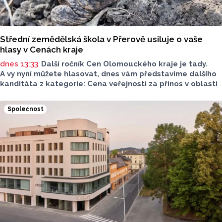
Střední zemědělská škola v Přerově usiluje o vaše
hlasy v Cenách kraje
dnes 13:33
Další ročník Cen Olomouckého kraje je tady.
A vy nyní můžete hlasovat, dnes vám představíme dalšího
kanditáta z kategorie: Cena veřejnosti za přínos v oblasti
životního prostředí. Toto je Střední zemědělská škola
v Přerově, která má nominaci v kategorii: Významný počin
Společnost
v ochraně životního prostředí - právnická osoba.