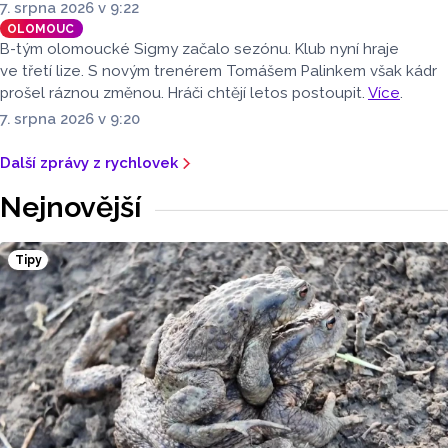
7. srpna 2026 v 9:22
OLOMOUC
B-tým olomoucké Sigmy začalo sezónu. Klub nyní hraje
ve třetí lize. S novým trenérem Tomášem Palinkem však kádr
prošel ráznou změnou. Hráči chtějí letos postoupit.
Více
.
7. srpna 2026 v 9:20
Další zprávy z rychlovek
Nejnovější
Tipy