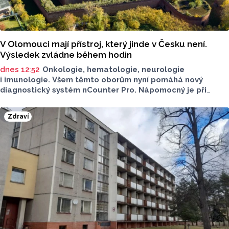
V Olomouci mají přístroj, který jinde v Česku není.
Výsledek zvládne během hodin
dnes 12:52
Onkologie, hematologie, neurologie
i imunologie. Všem těmto oborům nyní pomáhá nový
diagnostický systém nCounter Pro. Nápomocný je při
správném určení příčin obtíží i v přesném a včasném
nasazení účinné léčby.
Zdraví