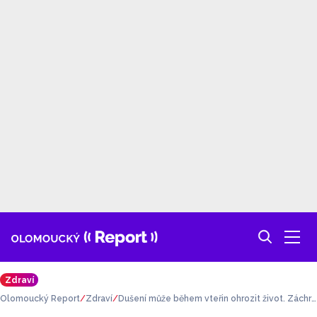
Zdraví
Olomoucký Report
Zdraví
Dušení může během vteřin ohrozit život. Záchra
nářka radí, jak správně pomoci