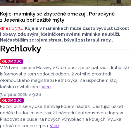
Kojící maminky se zbytečně omezují. Poradkyně
z Jeseníku boří zažité mýty
dnes 13:34
Kojení v maminkách může často vyvolat úzkost
i obavy, zda svým jídelníčkem svému miminku neublíží.
Nejčastějším zdrojem stresu bývají zastaralé rady
o nutnosti radikálního omezování jídelníčku, vyhýbání
Rychlovky
se nadýmavým potravinám nebo preventivnímu vyřazování
alergenů. Mýty o stravě při kojení boří laktační poradkyně
OLOMOUC
z Jeseníku.
V Mrtvém rameni Moravy v Olomouci žije až patnáct druhů ryb.
Informoval o tom vedoucí odboru životního prostředí
olomouckého magistrátu Petr Loyka. Za úspěchem stojí
loňská revitalizace.
Více
.
7. srpna 2026 v 9:26
OLOMOUC
Pozor, blíží se výluka tramvají kolem nádraží. Cestující už od
neděle budou muset využít náhradní autobusovou dopravu.
Pracovat se bude na nových výhybkách a kolejích. Výluka
potrvá do konce srpna.
Více
.