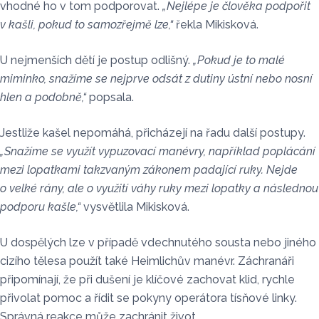
vhodné ho v tom podporovat.
„Nejlépe je člověka podpořit
v kašli, pokud to samozřejmě lze,“
řekla Mikisková.
U nejmenších dětí je postup odlišný.
„Pokud je to malé
miminko, snažíme se nejprve odsát z dutiny ústní nebo nosní
hlen a podobně,“
popsala.
Jestliže kašel nepomáhá, přicházejí na řadu další postupy.
„Snažíme se využít vypuzovací manévry, například poplácání
mezi lopatkami takzvaným zákonem padající ruky. Nejde
o velké rány, ale o využití váhy ruky mezi lopatky a následnou
podporu kašle,“
vysvětlila Mikisková.
U dospělých lze v případě vdechnutého sousta nebo jiného
cizího tělesa použít také Heimlichův manévr. Záchranáři
připomínají, že při dušení je klíčové zachovat klid, rychle
přivolat pomoc a řídit se pokyny operátora tísňové linky.
Správná reakce může zachránit život.