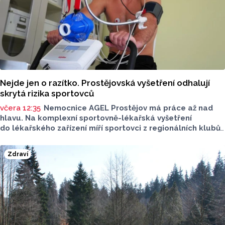
Nejde jen o razítko. Prostějovská vyšetření odhalují
skrytá rizika sportovců
včera 12:35
Nemocnice AGEL Prostějov má práce až nad
hlavu. Na komplexní sportovně-lékařská vyšetření
do lékařského zařízení míří sportovci z regionálních klubů,
mládežnických kategorií i aktivní veřejnost. Informovala
o tom tisková mluvčí nemocnice Radka Miloševská.
Zdraví
V Prostějově vyšetřují i sportovce z Moravskoslezského,
Zlínského nebo Jihomoravského kraje.