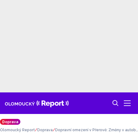
Doprava
Olomoucký Report
Doprava
Dopravní omezení v Přerově: Změny v autobu
sech, uzavírka podjezdu i úpravy I/55