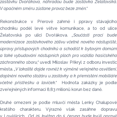
zastávku Dvořákova, náhradou bude zastávka Želatovská.
V opačném směru zůstane provoz beze změn.“
Rekonstrukce v Přerově zahrně i ppravy stávajícího
chodníku podél levé větve komunikace, a to od ulice
Želatovská po ulici Dvořákova.
„Součástí prací bud
modernizace zastávkového zálivu včetně nového nástupiště,
úpravy přístupových chodníků a schodišť k bytovým domům
a také vybudování nástupních ploch pro vozidla hasičského
záchranného sboru,“
uvedl Miloslav Přikryl z odboru investi
města.
„V lokalitě dojde rovněž k výměně veřejného osvětlení,
doplnění nového stožáru u zastávky a k přemístění mobiliáře
včetně přístřešku a laviček.“
Hodnota zakázky je podle
zveřejněných informací 8,83 milionů korun bez daně.
Druhé omezení je podle mluvčí města Lenky Chalupové
kratšího charakteru. Výrazně však zasáhne dopravu
v Lověšicích.
„Od 25. května do 5. června bude kvůli oprav