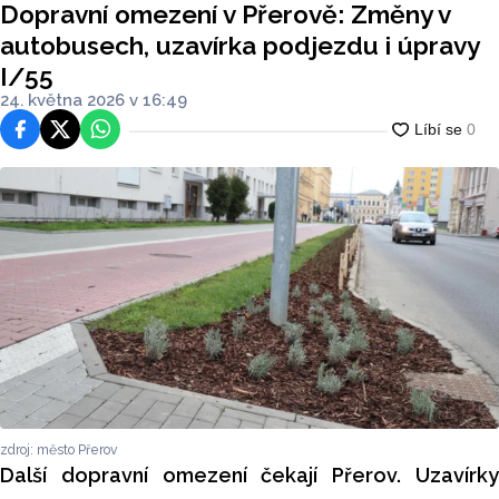
Dopravní omezení v Přerově: Změny v
autobusech, uzavírka podjezdu i úpravy
I/55
24. května 2026 v 16:49
Facebook
Platforma X
WhatsApp
zdroj: město Přerov
Další dopravní omezení čekají Přerov. Uzavírky