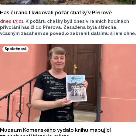
Hasiči ráno likvidovali požár chatky v Přerově
dnes 13:01
K požáru chatky byli dnes v ranních hodinách
přivoláni hasiči do Přerova. Zasažena byla střecha,
včasným zásahem se povedlo zabránit dalšímu šíření ohně.
Společnost
Muzeum Komenského vydalo knihu mapující