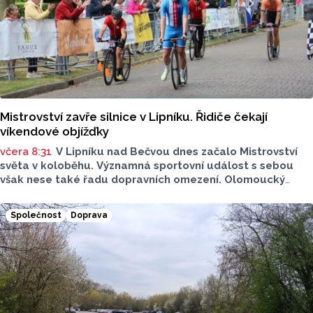
Mistrovství zavře silnice v Lipníku. Řidiče čekají
víkendové objížďky
včera 8:31
V Lipníku nad Bečvou dnes začalo Mistrovství
světa v koloběhu. Významná sportovní událost s sebou
však nese také řadu dopravních omezení. Olomoucký
Report má pro vás stručný přehled. Na kterých místech
si dát pozor?
Společnost
Doprava