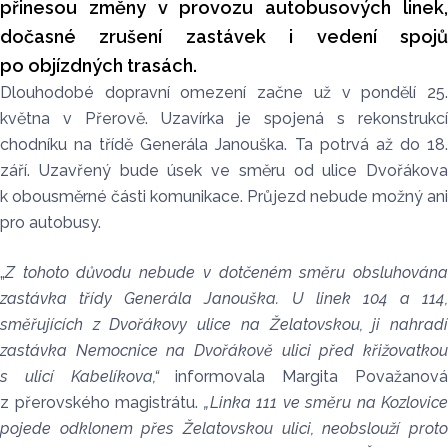
přinesou změny v provozu autobusových linek,
dočasné zrušení zastávek i vedení spojů
po objízdných trasách.
Dlouhodobé dopravní omezení začne už v pondělí 25.
května v Přerově. Uzavírka je spojená s rekonstrukcí
chodníku na třídě Generála Janouška. Ta potrvá až do 18.
září. Uzavřený bude úsek ve směru od ulice Dvořákova
k obousměrné části komunikace. Průjezd nebude možný ani
pro autobusy.
„
Z tohoto důvodu nebude v dotčeném směru obsluhována
zastávka třídy Generála Janouška. U linek 104 a 114,
směřujících z Dvořákovy ulice na Želatovskou, ji nahradí
zastávka Nemocnice na Dvořákově ulici před křižovatkou
s ulicí Kabelíkova,“
informovala Margita Považanov
z přerovského magistrátu.
„Linka 111 ve směru na Kozlovice
pojede odklonem přes Želatovskou ulici, neobslouží proto