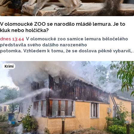
V olomoucké ZOO se narodilo mládě lemura. Je to
kluk nebo holčička?
dnes 13:44
V olomoucké zoo samice lemura běločelého
představila svého dalšího narozeného
potomka. Vzhledem k tomu, že se doslova pěkně vybarvil,
je téměř jisté, že se jedná o samce. Samice totiž bývají
hnědé, případně hnědošedé, zato samci se pyšní bílým
Krimi
zbarvením hlavy.