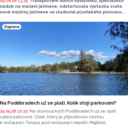
05.08.26 13:25
Transportem obřích náduvníků, speciálních
nádob na máčení ječmene, odstartovala výstavba zcela
nové máčírny ječmene ve sladovně plzeňského pivovaru.
Materiál vyrobila a převezla olomoucká firma PROJECT
MALT, která dokázala v úterý 4. srpna úspěšně převézt
Doprava
z Olomouce v pořadí již čtvrtá masivní vlna přepravy
nadměrných nákladů s
nerezovými náduvníky.
Na Poděbradech už se platí. Kolik stojí parkování?
25.05.26 10:22
Na olomouckých Poděbradech už se opět
vybírá parkovné. Úsek, který je příjezdovou cestou
k restauraci Terasa, pod restauraci nepatří. Majitelé