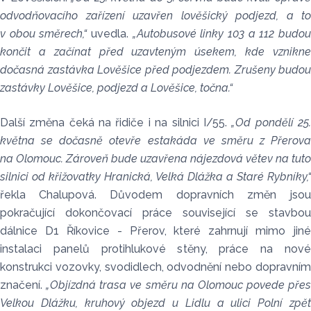
odvodňovacího zařízení uzavřen lověšický podjezd, a to
v obou směrech,“
uvedla.
„Autobusové linky 103 a 112 budo
končit a začínat před uzavteným úsekem, kde vznikne
dočasná zastávka Lověšice před podjezdem. Zrušeny budou
zastávky Lověšice, podjezd a Lověšice, točna.“
Další změna čeká na řidiče i na silnici I/55.
„Od pondělí 25
května se dočasně otevře estakáda ve směru z Přerova
na Olomouc. Zároveň bude uzavřena nájezdová větev na tuto
silnici od křižovatky Hranická, Velká Dlážka a Staré Rybníky,“
řekla Chalupová. Důvodem dopravních změn jsou
pokračující dokončovací práce související se stavbou
dálnice D1 Říkovice - Přerov, které zahrnují mimo jiné
instalaci panelů protihlukové stěny, práce na nové
konstrukci vozovky, svodidlech, odvodnění nebo dopravním
značení.
„Objízdná trasa ve směru na Olomouc povede přes
Velkou Dlážku, kruhový objezd u Lidlu a ulici Polní zpět