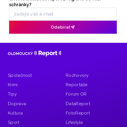
Odběr newsletteru
schránky?
Odebírat
Společnost
Rozhovory
Krimi
Reportáže
Tipy
Fórum OR
Doprava
DataReport
Kultura
FotoReport
Sport
Lifestyle