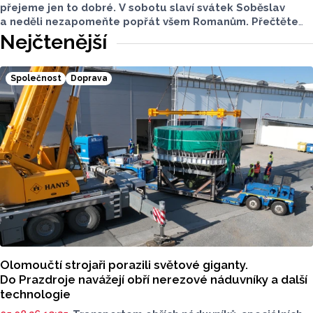
přejeme jen to dobré. V sobotu slaví svátek Soběslav
a neděli nezapomeňte popřát všem Romanům. Přečtěte
si svůj horoskop a mějte pěkný víkend.
Nejčtenější
Společnost
Doprava
Olomoučtí strojaři porazili světové giganty.
Do Prazdroje navážejí obří nerezové náduvníky a další
technologie