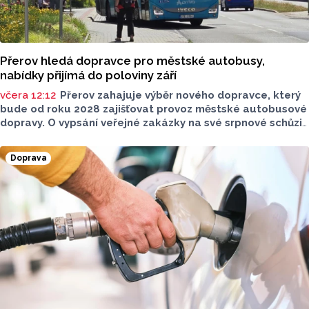
Přerov hledá dopravce pro městské autobusy,
nabídky přijímá do poloviny září
včera 12:12
Přerov zahajuje výběr nového dopravce, který
bude od roku 2028 zajišťovat provoz městské autobusové
dopravy. O vypsání veřejné zakázky na své srpnové schůzi
rozhodli radní. Smlouva s vybraným dopravcem bude
uzavřena na deset let a zajistí dopravní obslužnost města
Doprava
nad rámec regionálních linek objednávaných Olomouckým
krajem.