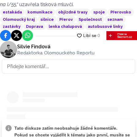
na I/55,“
uzavřela tisková mluvčí.
estakáda
komunikace
objízdné trasy
spoje
Přerovsko
Olomoucký kraj
silnice
Přerov
Společnost
seznam
zastávky
Doprava
lenka chalupová
autobusové linky
Facebook
Platforma X
WhatsApp
Silvie Findová
Redaktorka Olomouckého Reportu