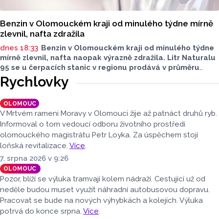
Benzin v Olomouckém kraji od minulého týdne mírně
zlevnil, nafta zdražila
dnes 18:33
Benzin v Olomouckém kraji od minulého týdne
mírně zlevnil, nafta naopak výrazně zdražila. Litr Naturalu
95 se u čerpacích stanic v regionu prodává v průměru
za 42,27 koruny, před týdnem byl o deset haléřů dražší.
Rychlovky
O 84 haléřů zdražila nafta, za litr teď řidiči dají průměrně
44,84 koruny. Podle údajů společnosti CCS, která ceny
OLOMOUC
sleduje, je benzin v současnosti o 7,73 koruny dražší než
V Mrtvém rameni Moravy v Olomouci žije až patnáct druhů ryb.
před rokem, za naftu tehdy motoristé platili o 11,31
Informoval o tom vedoucí odboru životního prostředí
koruny méně.
olomouckého magistrátu Petr Loyka. Za úspěchem stojí
loňská revitalizace.
Více
.
7. srpna 2026 v 9:26
OLOMOUC
Pozor, blíží se výluka tramvají kolem nádraží. Cestující už od
neděle budou muset využít náhradní autobusovou dopravu.
Pracovat se bude na nových výhybkách a kolejích. Výluka
potrvá do konce srpna.
Více
.