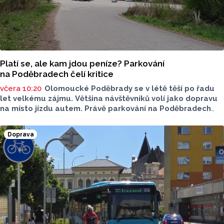
Platí se, ale kam jdou peníze? Parkování
na Poděbradech čelí kritice
včera 10:20
Olomoucké Poděbrady se v létě těší po řadu
let velkému zájmu. Většina návštěvníků volí jako dopravu
na místo jízdu autem. Právě parkování na Poděbradech
je mnoho let tématem, které mezi veřejností rezonuje.
Na konci června vznikla na Facebooku stránka s názvem
Doprava
Poděbrady bez závor a nelegálního parkovného, která
upozorňuje na nevyhovujcí situaci s parkováním
u oblíbeného olomouckého letoviska. Za iniciativou stojí
zastupitel města Olomouce, na jeho přání nebudeme
uvádět jeho identitu.