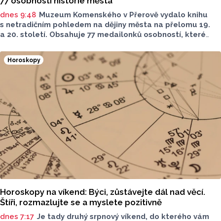
77 osobností historie města
dnes 9:48
Muzeum Komenského v Přerově vydalo knihu
s netradičním pohledem na dějiny města na přelomu 19.
a 20. století. Obsahuje 77 medailonků osobností, které
se na jeho rozvoji významně podílely. Jejich životní příběhy
jsou doplněny dobovými snímky. Podle autorky publikace
Horoskopy
Šárky Krákorové Pajůrkové tomu předcházelo 13 let
pátrání po jejich osudech. Kniha vychází u příležitosti
letošního 770. výročí povýšení Přerova na královské město,
sdělila ČTK mluvčí radnice Lenka Chalupová.
Horoskopy na víkend: Býci, zůstávejte dál nad věcí.
Štíři, rozmazlujte se a myslete pozitivně
dnes 7:17
Je tady druhý srpnový víkend, do kterého vám