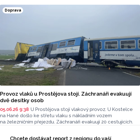
příjezdové cesty letos vybírají parkovné 120 korun na den.
Doprava
Provoz vlaků u Prostějova stojí. Záchranáři evakuují
dvě desítky osob
05.06.26 9:38
U Prostějova stojí vlakový provoz. U Kostelce
na Hané došlo ke střetu vlaku s nákladním vozem
na železničním přejezdu. Záchranáři evakuují 20 cestujících.
Seriály
Chcete dostávat report z regionu do vaší