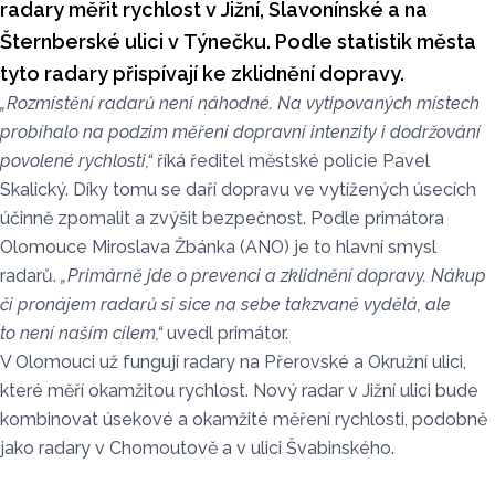
radary měřit rychlost v Jižní, Slavonínské a na
Šternberské ulici v Týnečku. Podle statistik města
tyto radary přispívají ke zklidnění dopravy.
„Rozmístění radarů není náhodné. Na vytipovaných místech
probíhalo na podzim měření dopravní intenzity i dodržování
povolené rychlosti,“
říká ředitel městské policie Pavel
Skalický. Díky tomu se daří dopravu ve vytížených úsecích
účinně zpomalit a zvýšit bezpečnost. Podle primátora
Olomouce Miroslava Žbánka (ANO) je to hlavní smysl
radarů.
„Primárně jde o prevenci a zklidnění dopravy. Nákup
či pronájem radarů si sice na sebe takzvaně vydělá, ale
to není naším cílem,“
uvedl primátor.
V Olomouci už fungují radary na Přerovské a Okružní ulici,
které měří okamžitou rychlost. Nový radar v Jižní ulici bude
kombinovat úsekové a okamžité měření rychlosti, podobně
jako radary v Chomoutově a v ulici Švabinského.