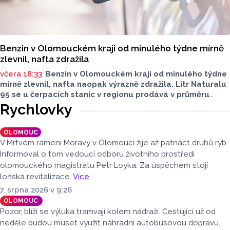
Benzin v Olomouckém kraji od minulého týdne mírně
zlevnil, nafta zdražila
včera 18:33
Benzin v Olomouckém kraji od minulého týdne
mírně zlevnil, nafta naopak výrazně zdražila. Litr Naturalu
95 se u čerpacích stanic v regionu prodává v průměru
za 42,27 koruny, před týdnem byl o deset haléřů dražší.
Rychlovky
O 84 haléřů zdražila nafta, za litr teď řidiči dají průměrně
44,84 koruny. Podle údajů společnosti CCS, která ceny
OLOMOUC
sleduje, je benzin v současnosti o 7,73 koruny dražší než
V Mrtvém rameni Moravy v Olomouci žije až patnáct druhů ryb.
před rokem, za naftu tehdy motoristé platili o 11,31
Informoval o tom vedoucí odboru životního prostředí
koruny méně.
olomouckého magistrátu Petr Loyka. Za úspěchem stojí
loňská revitalizace.
Více
.
7. srpna 2026 v 9:26
OLOMOUC
Pozor, blíží se výluka tramvají kolem nádraží. Cestující už od
neděle budou muset využít náhradní autobusovou dopravu.