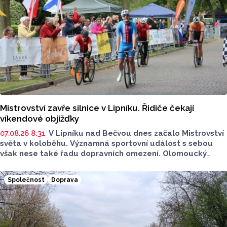
Mistrovství zavře silnice v Lipníku. Řidiče čekají
víkendové objížďky
07.08.26 8:31
V Lipníku nad Bečvou dnes začalo Mistrovství
světa v koloběhu. Významná sportovní událost s sebou
však nese také řadu dopravních omezení. Olomoucký
Report má pro vás stručný přehled. Na kterých místech
si dát pozor?
Společnost
Doprava