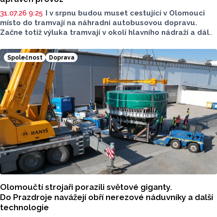
31.07.26 9:25
I v srpnu budou muset cestující v Olomouci
místo do tramvají na náhradní autobusovou dopravu.
Začne totiž výluka tramvají v okolí hlavního nádraží a dál
do Pavloviček. Pracovat se bude na nových vyhybkách
a kolejích. Dopravní podnik města Olomouce (DPMO) nyní
Společnost
Doprava
upřesnil, jak bude upraven provoz.
Olomoučtí strojaři porazili světové giganty.
Do Prazdroje navážejí obří nerezové náduvníky a další
technologie