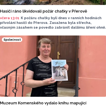
Hasiči ráno likvidovali požár chatky v Přerově
včera 13:01
K požáru chatky byli dnes v ranních hodinách
přivoláni hasiči do Přerova. Zasažena byla střecha,
včasným zásahem se povedlo zabránit dalšímu šíření ohně.
Společnost
Muzeum Komenského vydalo knihu mapující