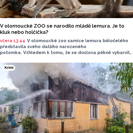
V olomoucké ZOO se narodilo mládě lemura. Je to
kluk nebo holčička?
včera 13:44
V olomoucké zoo samice lemura běločelého
představila svého dalšího narozeného
potomka. Vzhledem k tomu, že se doslova pěkně vybarvil,
je téměř jisté, že se jedná o samce. Samice totiž bývají
hnědé, případně hnědošedé, zato samci se pyšní bílým
Krimi
zbarvením hlavy.