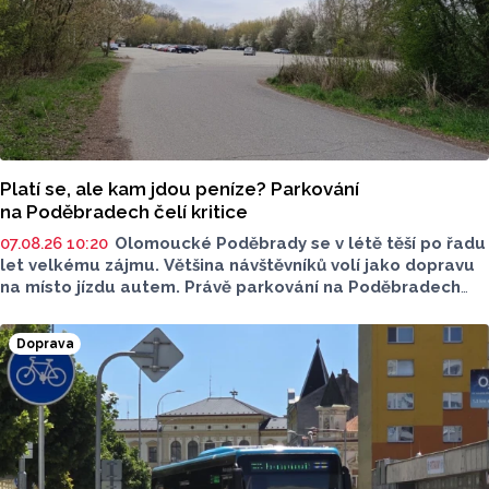
Platí se, ale kam jdou peníze? Parkování
na Poděbradech čelí kritice
07.08.26 10:20
Olomoucké Poděbrady se v létě těší po řadu
let velkému zájmu. Většina návštěvníků volí jako dopravu
na místo jízdu autem. Právě parkování na Poděbradech
je mnoho let tématem, které mezi veřejností rezonuje.
Na konci června vznikla na Facebooku stránka s názvem
Doprava
Poděbrady bez závor a nelegálního parkovného, která
upozorňuje na nevyhovujcí situaci s parkováním
u oblíbeného olomouckého letoviska. Za iniciativou stojí
zastupitel města Olomouce, na jeho přání nebudeme
uvádět jeho identitu.