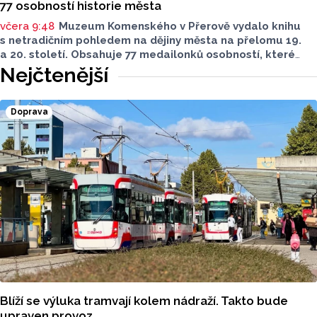
77 osobností historie města
včera 9:48
Muzeum Komenského v Přerově vydalo knihu
s netradičním pohledem na dějiny města na přelomu 19.
a 20. století. Obsahuje 77 medailonků osobností, které
se na jeho rozvoji významně podílely. Jejich životní příběhy
Nejčtenější
jsou doplněny dobovými snímky. Podle autorky publikace
Šárky Krákorové Pajůrkové tomu předcházelo 13 let
pátrání po jejich osudech. Kniha vychází u příležitosti
Doprava
letošního 770. výročí povýšení Přerova na královské město,
sdělila ČTK mluvčí radnice Lenka Chalupová.
Blíží se výluka tramvají kolem nádraží. Takto bude
upraven provoz