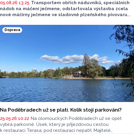
05.08.26 13:25
Transportem obřích náduvníků, speciálních
nádob na máčení ječmene, odstartovala výstavba zcela
nové máčírny ječmene ve sladovně plzeňského pivovaru.
Materiál vyrobila a převezla olomoucká firma PROJECT
MALT, která dokázala v úterý 4. srpna úspěšně převézt
Doprava
z Olomouce v pořadí již čtvrtá masivní vlna přepravy
nadměrných nákladů s
nerezovými náduvníky.
Na Poděbradech už se platí. Kolik stojí parkování?
25.05.26 10:22
Na olomouckých Poděbradech už se opět
vybírá parkovné. Úsek, který je příjezdovou cestou
k restauraci Terasa, pod restauraci nepatří. Majitelé