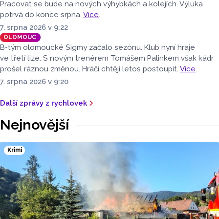
Pracovat se bude na nových výhybkách a kolejích. Výluka
potrvá do konce srpna.
Více
.
7. srpna 2026 v 9:22
OLOMOUC
B-tým olomoucké Sigmy začalo sezónu. Klub nyní hraje
ve třetí lize. S novým trenérem Tomášem Palinkem však kádr
prošel ráznou změnou. Hráči chtějí letos postoupit.
Více
.
7. srpna 2026 v 9:20
Další zprávy z rychlovek
Nejnovější
Krimi