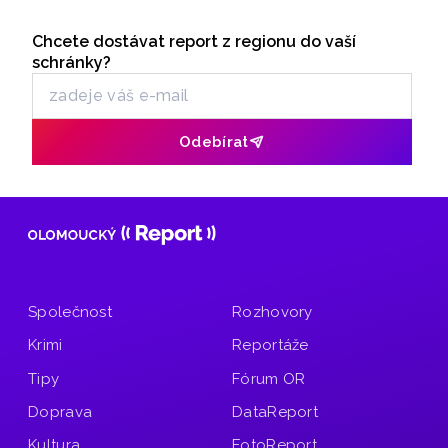
příjezdové cesty letos vybírají parkovné 120 korun na den.
Seriály
Chcete dostávat report z regionu do vaší
Odběr newsletteru
schránky?
Odebírat
Společnost
Rozhovory
Krimi
Reportáže
Tipy
Fórum OR
Doprava
DataReport
Kultura
FotoReport