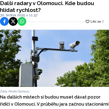
Další radary v Olomouci. Kde budou
hlídat rychlost?
30. ledna 2025 v 11:57
Facebook
Platforma X
WhatsApp
Zdroj: Město Olomouc
Na dalších místech si budou muset dávat pozor
řidiči v Olomouci. V průběhu jara začnou stacionární