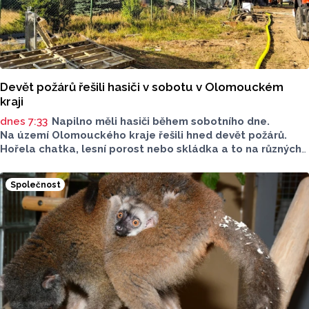
Devět požárů řešili hasiči v sobotu v Olomouckém
kraji
dnes 7:33
Napilno měli hasiči během sobotního dne.
Na území Olomouckého kraje řešili hned devět požárů.
Hořela chatka, lesní porost nebo skládka a to na různých
místech kraje.
Společnost