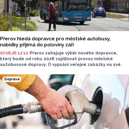
Přerov hledá dopravce pro městské autobusy,
nabídky přijímá do poloviny září
07.08.26 12:12
Přerov zahajuje výběr nového dopravce,
který bude od roku 2028 zajišťovat provoz městské
autobusové dopravy. O vypsání veřejné zakázky na své
srpnové schůzi rozhodli radní. Smlouva s vybraným
dopravcem bude uzavřena na deset let a zajistí dopravní
Doprava
obslužnost města nad rámec regionálních linek
objednávaných Olomouckým krajem.