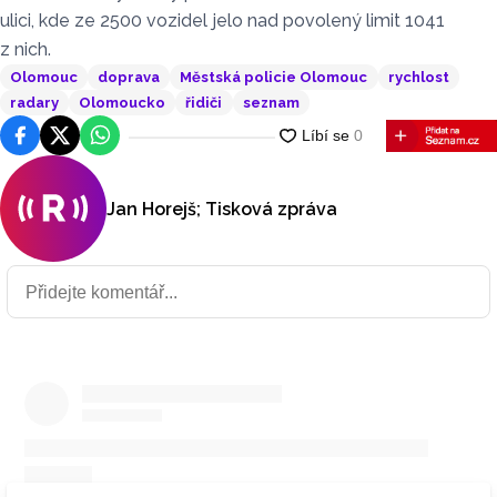
ulici, kde ze 2500 vozidel jelo nad povolený limit 1041
z nich.
Olomouc
doprava
Městská policie Olomouc
rychlost
radary
Olomoucko
řidiči
seznam
Facebook
Platforma X
WhatsApp
Jan Horejš; Tisková zpráva