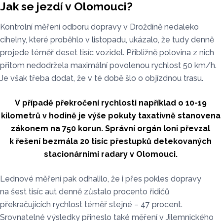
Jak se jezdí v Olomouci?
Kontrolní měření odboru dopravy v Droždíně nedaleko
cihelny, které proběhlo v listopadu, ukázalo, že tudy denně
projede téměř deset tisíc vozidel. Přibližně polovina z nich
přitom nedodržela maximální povolenou rychlost 50 km/h.
Je však třeba dodat, že v té době šlo o objízdnou trasu.
V případě překročení rychlosti například o 10-19
kilometrů v hodině je výše pokuty taxativně stanovena
zákonem na 750 korun. Správní orgán loni převzal
k řešení bezmála 20 tisíc přestupků detekovaných
stacionárními radary v Olomouci.
Lednové měření pak odhalilo, že i přes pokles dopravy
na šest tisíc aut denně zůstalo procento řidičů
překračujících rychlost téměř stejné – 47 procent.
Srovnatelné výsledky přineslo také měření v Jilemnického