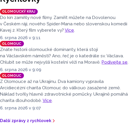
MALT, která dokázala v úterý 4. srpna úspěšně převézt
z Olomouce v pořadí již čtvrtá masivní vlna přepravy
OLOMOUCKÝ KRAJ
nadměrných nákladů s
nerezovými náduvníky.
Do kin zamířily nové filmy. Zamířit můžete na Dovolenou
v Českém ráji, nového Spider-Mana nebo slovenskou komedii
Kavej 2. Který film vyberete vy?
Více
.
6. srpna 2026 v 9:11
OLOMOUC
Znáte historii olomoucké dominanty, která stojí
na Václavském náměstí? Ano, řeč je o katedrále sv. Václava.
Chlubit se může nejvyšší kostelní věží na Moravě.
Podívejte se
.
6. srpna 2026 v 9:09
OLOMOUC
Z Olomouce až na Ukrajinu. Dva kamiony vypravila
Arcidiecézní charita Olomouc do válkouo zasažené země.
Náklad tvořily hlavně zdravotnické pomůcky. Ukrajině pomáhá
charita dlouhodobě.
Více
.
6. srpna 2026 v 9:07
Další zprávy z rychlovek