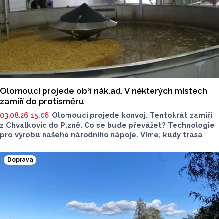
Olomoucí projede obří náklad. V některých místech
zamíří do protisměru
03.08.26 15:06
Olomoucí projede konvoj. Tentokrát zamíří
z Chválkovic do Plzně. Co se bude převážet? Technologie
pro výrobu našeho národního nápoje. Víme, kudy trasa
konvoje povede. Pozor si dejte už zítra večer, akce může
zkomplikovat dopravu v olomouckých ulicích.
Doprava