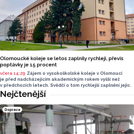
Olomoucké koleje se letos zaplnily rychleji, převis
poptávky je 15 procent
včera 14:29
Zájem o vysokoškolské koleje v Olomouci
je před nadcházejícím akademickým rokem vyšší než
v předchozích letech. Svědčí o tom rychlejší zaplnění jejich
kapacity. Letošní převis poptávky je asi 15 procent, řekl
Nejčtenější
ČTK mluvčí Univerzity Palackého (UP) v Olomouci Egon
Havrlant. Celková kapacita lůžek na kolejích je letos
zhruba 4300, o dalších přibližně 500 míst se tento počet
Doprava
navýší příští rok po přestavbě bloku kolejí J. L. Fischera,
doplnil mluvčí.