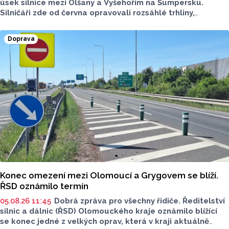
úsek silnice mezi Olšany a Vyšehořím na Šumpersku.
Silničáři zde od června opravovali rozsáhlé trhliny,
hloubkovou korozi, kterými byla způsobena snížená
únosnost dlouhodobým dopravním zatížením.
Doprava
Rekonstrukce vyšla na necelých 26 milionů korun.
Konec omezení mezi Olomoucí a Grygovem se blíží.
ŘSD oznámilo termín
05.08.26 11:45
Dobrá zpráva pro všechny řidiče. Ředitelství
silnic a dálnic (ŘSD) Olomouckého kraje oznámilo blížící
se konec jedné z velkých oprav, která v kraji aktuálně