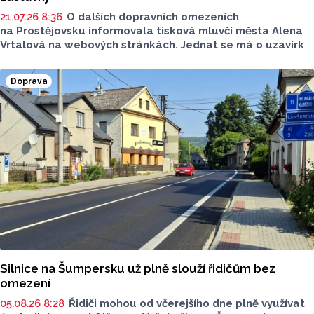
21.07.26 8:36
O dalších dopravních omezeních
na Prostějovsku informovala tisková mluvčí města Alena
Vrtalová na webových stránkách. Jednat se má o uzavírku
dvou silnic, jedná se o komunikaci v Tištíně a komunikaci
ve Služíně i ulice Krokova, Česká a Ruská. Nově začíná
Doprava
také uzavírka silnice II/367. Máme pro vás přehled
dopravních informací.
Silnice na Šumpersku už plně slouží řidičům bez
omezení
05.08.26 8:28
Řidiči mohou od včerejšího dne plně využívat