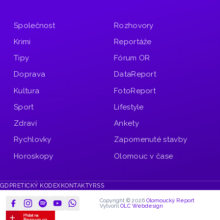
Společnost
Rozhovory
Krimi
Reportáže
Tipy
Fórum OR
Doprava
DataReport
Kultura
FotoReport
Sport
Lifestyle
Zdraví
Ankety
Rychlovky
Zapomenuté stavby
Horoskopy
Olomouc v čase
GDPR
ETICKÝ KODEX
KONTAKTY
RSS
Copyright © 2026
Olomoucký Report
Vytvořil
OLC Webdesign