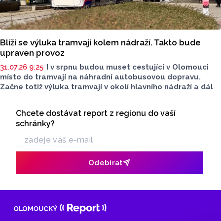
Blíží se výluka tramvají kolem nádraží. Takto bude
upraven provoz
31.07.26 9:25
I v srpnu budou muset cestující v Olomouci
místo do tramvají na náhradní autobusovou dopravu.
Začne totiž výluka tramvají v okolí hlavního nádraží a dál
do Pavloviček. Pracovat se bude na nových vyhybkách
Seriály
a kolejích. Dopravní podnik města Olomouce (DPMO) nyní
Chcete dostávat report z regionu do vaší
Odběr newsletteru
upřesnil, jak bude upraven provoz.
schránky?
Odebírat