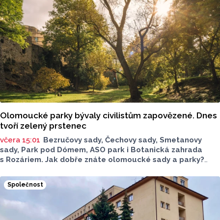
Olomoucké parky bývaly civilistům zapovězené. Dnes
tvoří zelený prstenec
včera 15:01
Bezručovy sady, Čechovy sady, Smetanovy
sady, Park pod Dómem, ASO park i Botanická zahrada
s Rozáriem. Jak dobře znáte olomoucké sady a parky?
Dnes se v nich běžně procházíme a kocháme se krásami,
které v nich jsou. Vždy tomu tak ale nebylo.
Společnost