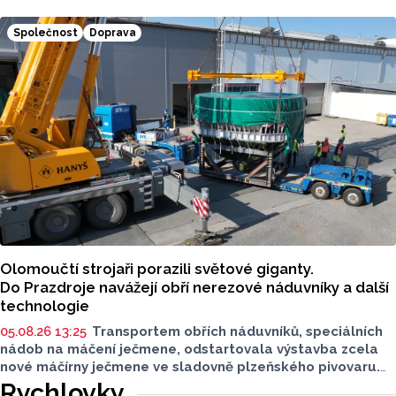
probíhá. Silnice mezi Olomoucí a Grygovem bude
dokončená už za pár dní. Plnohodnotný provoz ředitelství
Společnost
Doprava
obnoví už 10. srpna.
Olomoučtí strojaři porazili světové giganty.
Do Prazdroje navážejí obří nerezové náduvníky a další
technologie
05.08.26 13:25
Transportem obřích náduvníků, speciálních
nádob na máčení ječmene, odstartovala výstavba zcela
nové máčírny ječmene ve sladovně plzeňského pivovaru.
Materiál vyrobila a převezla olomoucká firma PROJECT
Rychlovky