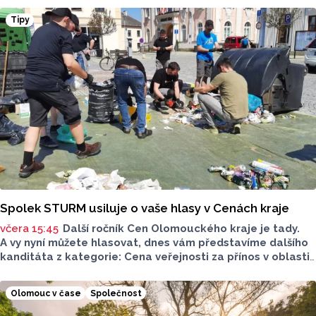
z norského HamKamu. Sigma to uvedla na svém webu,
Tipy
o tom, na jak dlouho podepsal nov hráč smlouvu
neinformovala.
Spolek STURM usiluje o vaše hlasy v Cenách kraje
včera 15:45
Další ročník Cen Olomouckého kraje je tady.
A vy nyní můžete hlasovat, dnes vám představíme dalšího
kanditáta z kategorie: Cena veřejnosti za přínos v oblasti
životního prostředí. Toto je Spolek STURM, nominován
v kategorii: Významný počin v ochraně životního prostředí -
Olomouc v čase
Společnost
právnická osoba.