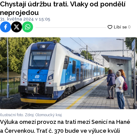
Chystají údržbu trati. Vlaky od pondělí
neprojedou
31. května 2024 v 15:05
Facebook
Platforma X
WhatsApp
Ilustrační foto. Zdroj: Olomoucký kraj
Výluka omezí provoz na trati mezi Senicí na Hané
a Červenkou. Trať č. 370 bude ve výluce kvůli