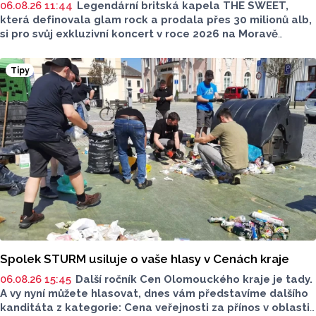
06.08.26 11:44
Legendární britská kapela THE SWEET,
která definovala glam rock a prodala přes 30 milionů alb,
si pro svůj exkluzivní koncert v roce 2026 na Moravě
vybrala Mikulov. 15. srpna 2026 vystoupí pod širým nebem
v malebném Amfiteátru Mikulov.
Tipy
Spolek STURM usiluje o vaše hlasy v Cenách kraje
06.08.26 15:45
Další ročník Cen Olomouckého kraje je tady.
A vy nyní můžete hlasovat, dnes vám představíme dalšího
kanditáta z kategorie: Cena veřejnosti za přínos v oblasti