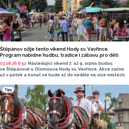
Štěpánov ožije tento víkend Hody sv. Vavřince.
Program nabídne hudbu, tradice i zábavu pro děti
03.08.26 8:52
Následující víkend 7. až 9. srpna budou
ve Štěpánově u Olomouce Hody sv. Vavřince. Akce začne
už v pátek a konat se bude až do neděle na více místech
po celé obci. Těšit se můžete na tři dny plné hodové
veselice, bohatého doprovodného programu pro celou
Tipy
rodinu a na skvělou atmosféru.