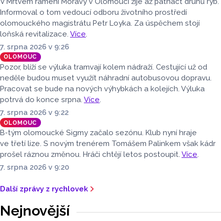
V Mrtvém rameni Moravy v Olomouci žije až patnáct druhů ryb.
Informoval o tom vedoucí odboru životního prostředí
olomouckého magistrátu Petr Loyka. Za úspěchem stojí
loňská revitalizace.
Více
.
7. srpna 2026 v 9:26
OLOMOUC
Pozor, blíží se výluka tramvají kolem nádraží. Cestující už od
neděle budou muset využít náhradní autobusovou dopravu.
Pracovat se bude na nových výhybkách a kolejích. Výluka
potrvá do konce srpna.
Více
.
7. srpna 2026 v 9:22
OLOMOUC
B-tým olomoucké Sigmy začalo sezónu. Klub nyní hraje
ve třetí lize. S novým trenérem Tomášem Palinkem však kádr
prošel ráznou změnou. Hráči chtějí letos postoupit.
Více
.
7. srpna 2026 v 9:20
Další zprávy z rychlovek
Nejnovější