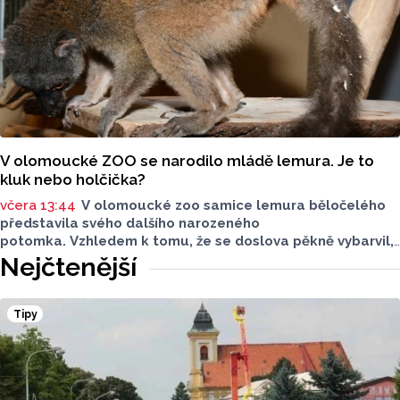
V olomoucké ZOO se narodilo mládě lemura. Je to
kluk nebo holčička?
včera 13:44
V olomoucké zoo samice lemura běločelého
představila svého dalšího narozeného
potomka. Vzhledem k tomu, že se doslova pěkně vybarvil,
je téměř jisté, že se jedná o samce. Samice totiž bývají
Nejčtenější
hnědé, případně hnědošedé, zato samci se pyšní bílým
zbarvením hlavy.
Tipy