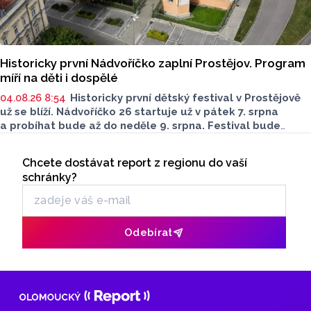
Historicky první Nádvoříčko zaplní Prostějov. Program
míří na děti i dospělé
04.08.26 8:54
Historicky první dětský festival v Prostějově
už se blíží. Nádvoříčko 26 startuje už v pátek 7. srpna
a probíhat bude až do neděle 9. srpna. Festival bude
hostit Zámek Prostějov. Návštěvníky láká na divadlo,
Seriály
hudbu, workshopy i spoustu her.
Chcete dostávat report z regionu do vaší
Odběr newsletteru
schránky?
Odebírat