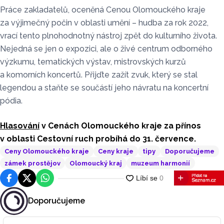
Práce zakladatelů, oceněná Cenou Olomouckého kraje
za výjimečný počin v oblasti umění – hudba za rok 2022,
vrací tento plnohodnotný nástroj zpět do kulturního života.
Nejedná se jen o expozici, ale o živé centrum odborného
výzkumu, tematických výstav, mistrovských kurzů
a komorních koncertů. Přijďte zažít zvuk, který se stal
legendou a staňte se součástí jeho návratu na koncertní
pódia.
Hlasování
v Cenách Olomouckého kraje za přínos
v oblasti Cestovní ruch probíhá do 31. července.
Ceny Olomouckého kraje
Ceny kraje
tipy
Doporučujeme
zámek prostějov
Olomoucký kraj
muzeum harmonií
Facebook
Platforma X
WhatsApp
Doporučujeme