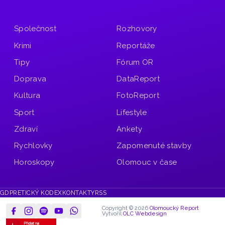
Společnost
Rozhovory
Krimi
Reportáže
Tipy
Fórum OR
Doprava
DataReport
Kultura
FotoReport
Sport
Lifestyle
Zdraví
Ankety
Rychlovky
Zapomenuté stavby
Horoskopy
Olomouc v čase
GDPR
ETICKÝ KODEX
KONTAKTY
RSS
Copyright © 2026
Olomoucký Report
Vytvořil
OLC Webdesign