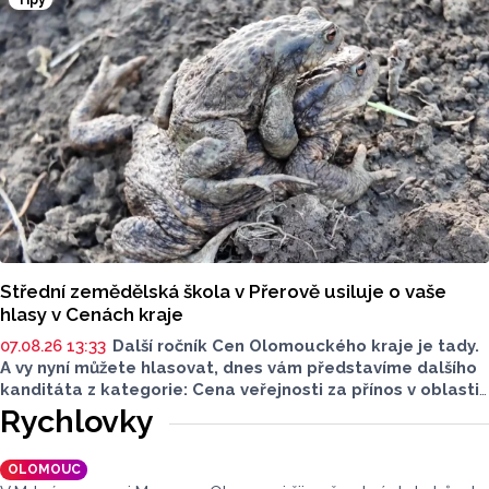
pražská skupina Precedens.
Střední zemědělská škola v Přerově usiluje o vaše
hlasy v Cenách kraje
07.08.26 13:33
Další ročník Cen Olomouckého kraje je tady.
A vy nyní můžete hlasovat, dnes vám představíme dalšího
kanditáta z kategorie: Cena veřejnosti za přínos v oblasti
životního prostředí. Toto je Střední zemědělská škola
Rychlovky
v Přerově, která má nominaci v kategorii: Významný počin
v ochraně životního prostředí - právnická osoba.
OLOMOUC