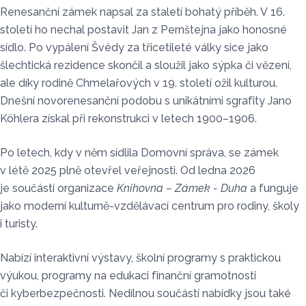
Renesanční zámek napsal za staletí bohatý příběh. V 16.
století ho nechal postavit Jan z Pernštejna jako honosné
sídlo. Po vypálení Švédy za třicetileté války sice jako
šlechtická rezidence skončil a sloužil jako sýpka či vězení,
ale díky rodině Chmelařových v 19. století ožil kulturou.
Dnešní novorenesanční podobu s unikátními sgrafity Jano
Köhlera získal při rekonstrukci v letech 1900–1906.
Po letech, kdy v něm sídlila Domovní správa, se zámek
v létě 2025 plně otevřel veřejnosti. Od ledna 2026
je součástí organizace
Knihovna – Zámek - Duha
a funguje
jako moderní kulturně-vzdělávací centrum pro rodiny, školy
i turisty.
Nabízí interaktivní výstavy, školní programy s praktickou
výukou, programy na edukaci finanční gramotnosti
či kyberbezpečnosti. Nedílnou součástí nabídky jsou také