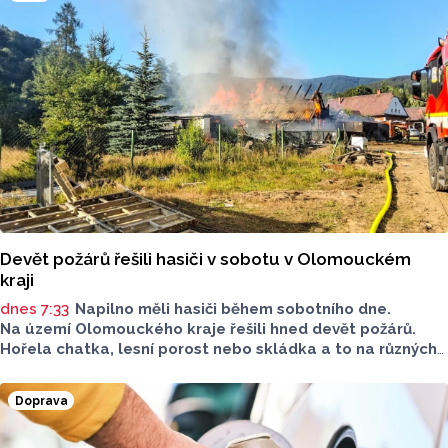
depozitáři.
Devět požárů řešili hasiči v sobotu v Olomouckém
kraji
dnes 7:33
Napilno měli hasiči během sobotního dne.
Na území Olomouckého kraje řešili hned devět požárů.
Hořela chatka, lesní porost nebo skládka a to na různých
místech kraje.
Doprava