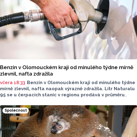
Benzin v Olomouckém kraji od minulého týdne mírně
zlevnil, nafta zdražila
včera 18:33
Benzin v Olomouckém kraji od minulého týdne
mírně zlevnil, nafta naopak výrazně zdražila. Litr Naturalu
95 se u čerpacích stanic v regionu prodává v průměru
za 42,27 koruny, před týdnem byl o deset haléřů dražší.
O 84 haléřů zdražila nafta, za litr teď řidiči dají průměrně
Společnost
44,84 koruny. Podle údajů společnosti CCS, která ceny
sleduje, je benzin v současnosti o 7,73 koruny dražší než
před rokem, za naftu tehdy motoristé platili o 11,31
koruny méně.