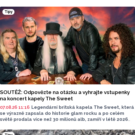
životního prostředí. Toto je Spolek STURM, nominován
v kategorii: Významný počin v ochraně životního prostředí -
Tipy
právnická osoba.
SOUTĚŽ: Odpovězte na otázku a vyhrajte vstupenky
na koncert kapely The Sweet
07.08.26 11:16
Legendární britská kapela The Sweet, která
se výrazně zapsala do historie glam rocku a po celém
světě prodala více než 30 milionů alb, zamíří v létě 2026
na Moravu. V sobotu 15. srpna vystoupí pod širým nebem
v Amfiteátru Mikulov. Jako speciální host se představí
Tipy