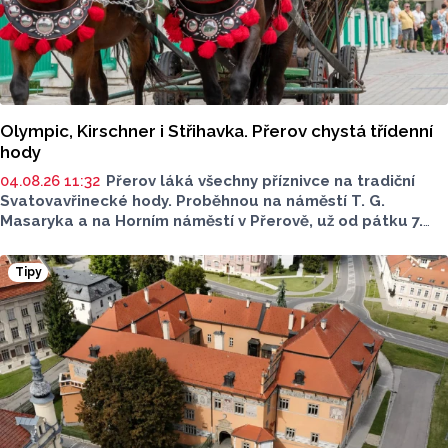
Olympic, Kirschner i Střihavka. Přerov chystá třídenní
hody
04.08.26 11:32
Přerov láká všechny příznivce na tradiční
Svatovavřinecké hody. Proběhnou na náměstí T. G.
Masaryka a na Horním náměstí v Přerově, už od pátku 7.
srpna. Bohatý kulturní a společenský program
je nachystaný až do neděle 9. srpna. Podívat se můžete
Tipy
i na historický jarmark.