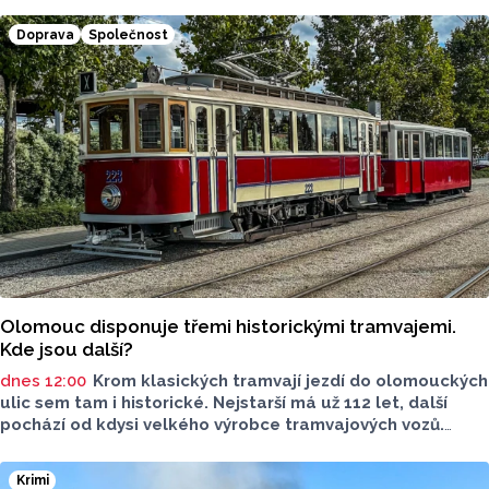
Doprava
Společnost
Olomouc disponuje třemi historickými tramvajemi.
Kde jsou další?
dnes 12:00
Krom klasických tramvají jezdí do olomouckých
ulic sem tam i historické. Nejstarší má už 112 let, další
pochází od kdysi velkého výrobce tramvajových vozů.
Třetím je vlečný vůz. Další, které kdysi jezdily v krajském
městě, jsou na jiných místech, třeba v brněnském
Krimi