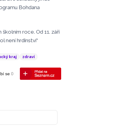
programu Bohdana
školním roce. Od 11. září
l není hrdinství“
cký kraj
zdraví