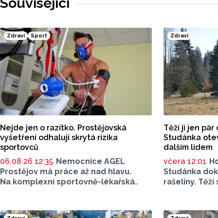
Související
Zdraví
Sport
Zdraví
Nejde jen o razítko. Prostějovská
Těží ji jen pár
vyšetření odhalují skrytá rizika
Studánka ote
sportovců
dalším lidem
06.08.26 12:35
Nemocnice AGEL
včera 12:01
Ho
Prostějov má práce až nad hlavu.
Studánka doko
Na komplexní sportovně-lékařská
rašeliny. Těží
vyšetření do lékařského zařízení míří
přibližně 30 ti
sportovci z regionálních klubů,
v Malé Morávc
mládežnických kategorií i aktivní
vzácná, získáv