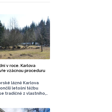
 dní v roce. Karlova
vře vzácnou proceduru
rské lázně Karlova
nčili letošní těžbu
 se tradičně z vlastního,
síc let starého, ložiska
e. Rašelina je pro lázně
ají ji pouze jednou