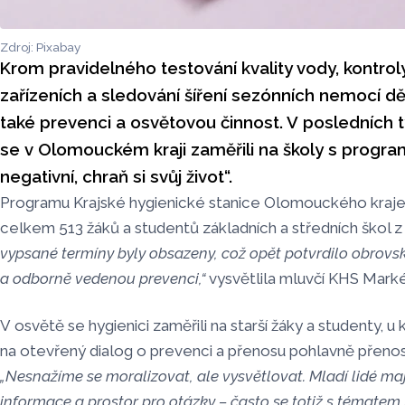
Zdroj: Pixabay
Krom pravidelného testování kvality vody, kontrol
zařízeních a sledování šíření sezónních nemocí děla
také prevenci a osvětovou činnost. V posledních 
se v Olomouckém kraji zaměřili na školy s progr
negativní, chraň si svůj život“.
Programu Krajské hygienické stanice Olomouckého kraje 
celkem 513 žáků a studentů základních a středních škol z
vypsané termíny byly obsazeny, což opět potvrdilo obrovsk
a odborně vedenou prevenci,“
vysvětlila mluvčí KHS Mark
V osvětě se hygienici zaměřili na starší žáky a studenty, u
na otevřený dialog o prevenci a přenosu pohlavně přeno
„Nesnažíme se moralizovat, ale vysvětlovat. Mladí lidé maj
informace a prostor pro otázky – často se totiž s tématem 