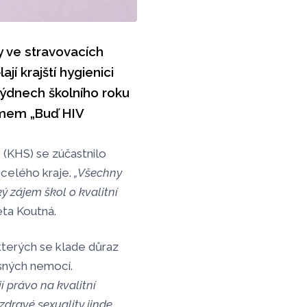
y ve stravovacích
jí krajští hygienici
týdnech školního roku
amem „Buď HIV
(KHS) se zúčastnilo
 celého kraje.
„Všechny
ý zájem škol o kvalitní
éta Koutná.
 kterých se klade důraz
sných nemocí.
í právo na kvalitní
zdravé sexuality jinde