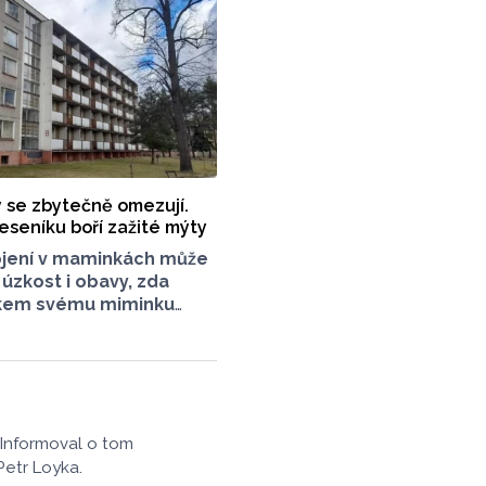
rávě během několika
aby doplnily zásoby pro
edury. Nově léčebné
oct využít i samoplátci.
y se zbytečně omezují.
eseníku boří zažité mýty
jení v maminkách může
 úzkost i obavy, zda
čkem svému miminku
častějším zdrojem stresu
alé rady o nutnosti
mezování jídelníčku,
 nadýmavým potravinám
ivnímu vyřazování
 o stravě při kojení boří
 Informoval o tom
dkyně z Jeseníku.
Petr Loyka.