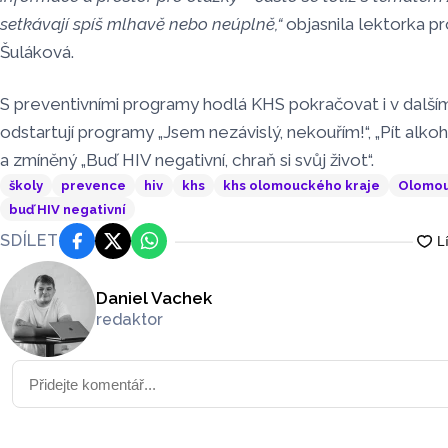
setkávají spíš mlhavě nebo neúplně,“
objasnila lektorka 
Šuláková.
S preventivními programy hodlá KHS pokračovat i v dalším 
odstartují programy „Jsem nezávislý, nekouřím!“, „Pít alkoho
a zmíněný „Buď HIV negativní, chraň si svůj život“.
školy
prevence
hiv
khs
khs olomouckého kraje
Olomou
buď HIV negativní
SDÍLET
Facebook
Platforma X
WhatsApp
Daniel Vachek
redaktor