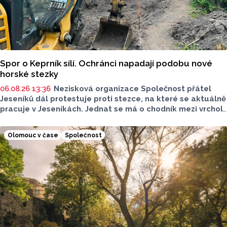
Spor o Keprník sílí. Ochránci napadají podobu nové
horské stezky
06.08.26 13:36
Nezisková organizace Společnost přátel
Jeseníků dál protestuje proti stezce, na které se aktuálně
pracuje v Jeseníkách. Jednat se má o chodník mezi vrcholy
Šerák a Keprník, které turisté hojně vyhledávají. Stavbou
chodníku se podle odborníků příroda jen poškodí, chodník
Olomouc v čase
Společnost
mezi vrcholy podle nich není nutný.