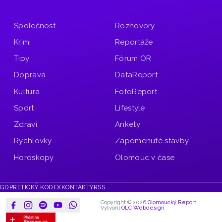
Společnost
Rozhovory
Krimi
Reportáže
Tipy
Fórum OR
Doprava
DataReport
Kultura
FotoReport
Sport
Lifestyle
Zdraví
Ankety
Rychlovky
Zapomenuté stavby
Horoskopy
Olomouc v čase
GDPR
ETICKÝ KODEX
KONTAKTY
RSS
Copyright © 2026
Olomoucký Report
Vytvořil
OLC Webdesign