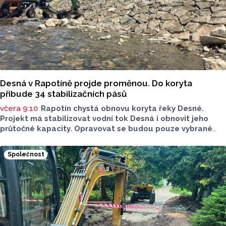
Desná v Rapotíně projde proměnou. Do koryta
přibude 34 stabilizačních pásů
včera 9:10
Rapotín chystá obnovu koryta řeky Desné.
Projekt má stabilizovat vodní tok Desná i obnovit jeho
průtočné kapacity. Opravovat se budou pouze vybrané
úseky koryta. Samotná stavba bude rozdělená do šesti
samostatných stavebních projektů.
Společnost