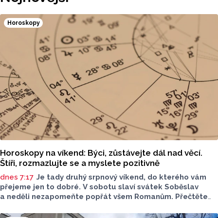
Horoskopy
Horoskopy na víkend: Býci, zůstávejte dál nad věcí.
Štíři, rozmazlujte se a myslete pozitivně
dnes 7:17
Je tady druhý srpnový víkend, do kterého vám
přejeme jen to dobré. V sobotu slaví svátek Soběslav
a neděli nezapomeňte popřát všem Romanům. Přečtěte
si svůj horoskop a mějte pěkný víkend.