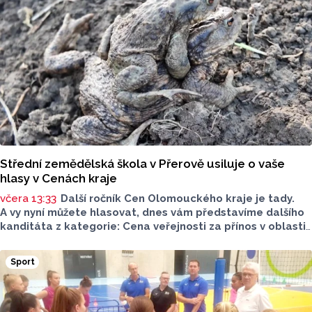
Střední zemědělská škola v Přerově usiluje o vaše
hlasy v Cenách kraje
včera 13:33
Další ročník Cen Olomouckého kraje je tady.
A vy nyní můžete hlasovat, dnes vám představíme dalšího
kanditáta z kategorie: Cena veřejnosti za přínos v oblasti
životního prostředí. Toto je Střední zemědělská škola
v Přerově, která má nominaci v kategorii: Významný počin
Sport
v ochraně životního prostředí - právnická osoba.