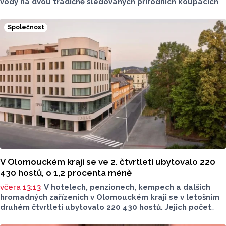
vody na dvou tradičně sledovaných přírodních koupacích
lokalitách v Olomouckém kraji – ve Vodní nádrži Plumlov
(VN Plumlov) a v Koupací oblasti Poděbrady (KO
Společnost
Poděbrady). Monitoring byl proveden Krajskou
hygienickou stanicí Olomouckého kraje (KHS)
ve spolupráci se Zdravotním ústavem se sídlem v Ostravě,
Centrem hygienických laboratoří v Olomouci.
V Olomouckém kraji se ve 2. čtvrtletí ubytovalo 220
430 hostů, o 1,2 procenta méně
včera 13:13
V hotelech, penzionech, kempech a dalších
hromadných zařízeních v Olomouckém kraji se v letošním
druhém čtvrtletí ubytovalo 220 430 hostů. Jejich počet
meziročně klesl o 1,2 procenta. Podle statistik však