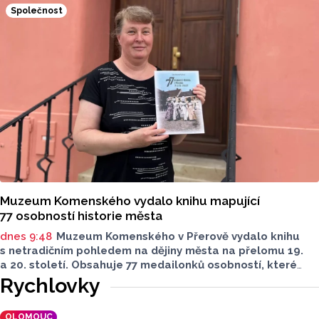
přibylo ubytovaných cizinců, kterých bylo 45 548,
Společnost
meziročně o 9,1 procenta více. Naopak domácích hostů
v regionu ubylo, kraj v tomto období navštívilo 174 882
turistů, což bylo meziročně o 3,6 procenta méně. Celkový
počet přenocování v kraji klesl o 4,7 procenta. Údaje
dnes zveřejnil Český statistický úřad (ČSÚ).
Muzeum Komenského vydalo knihu mapující
77 osobností historie města
dnes 9:48
Muzeum Komenského v Přerově vydalo knihu
s netradičním pohledem na dějiny města na přelomu 19.
a 20. století. Obsahuje 77 medailonků osobností, které
se na jeho rozvoji významně podílely. Jejich životní příběhy
Rychlovky
jsou doplněny dobovými snímky. Podle autorky publikace
Šárky Krákorové Pajůrkové tomu předcházelo 13 let
OLOMOUC