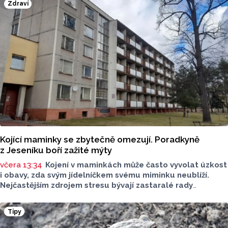
Zdraví
Kojící maminky se zbytečně omezují. Poradkyně
z Jeseníku boří zažité mýty
včera 13:34
Kojení v maminkách může často vyvolat úzkost
i obavy, zda svým jídelníčkem svému miminku neublíží.
Nejčastějším zdrojem stresu bývají zastaralé rady
o nutnosti radikálního omezování jídelníčku, vyhýbání
se nadýmavým potravinám nebo preventivnímu vyřazování
Tipy
alergenů. Mýty o stravě při kojení boří laktační poradkyně
z Jeseníku.