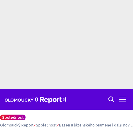
Společnost
Olomoucký Report
Společnost
Bazén u lázeňského pramene i další novin
ky. Losinské lázně jsou po opravách