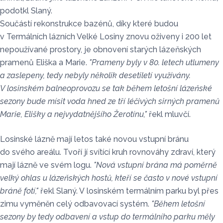
podotkl Slaný.
Součástí rekonstrukce bazénů, díky které budou
v Termálních lázních Velké Losiny znovu oživeny i 200 let
nepoužívané prostory, je obnovení starých lázeňských
pramenů Eliška a Marie.
"Prameny byly v 80. letech utlumeny
a zaslepeny, tedy nebyly několik desetiletí využívány.
V losinském balneoprovozu se tak během letošní lázeňské
sezony bude mísit voda hned ze tří léčivých sirných pramenů
Marie, Elišky a nejvydatnějšího Žerotínu,"
řekl mluvčí.
Losinské lázně mají letos také novou vstupní bránu
do svého areálu. Tvoří jí svítící kruh rovnováhy zdraví, který
mají lázně ve svém logu.
"Nová vstupní brána má poměrně
velký ohlas u lázeňských hostů, kteří se často v nové vstupní
bráně fotí,"
řekl Slaný. V losinském termálním parku byl přes
zimu vyměněn celý odbavovací systém.
"Během letošní
sezony by tedy odbavení a vstup do termálního parku měly