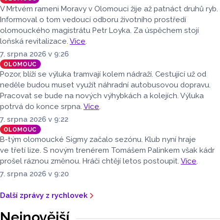
pátrání po jejich osudech. Kniha vychází u příležitosti
V Mrtvém rameni Moravy v Olomouci žije až patnáct druhů ryb.
letošního 770. výročí povýšení Přerova na královské město,
Informoval o tom vedoucí odboru životního prostředí
sdělila ČTK mluvčí radnice Lenka Chalupová.
olomouckého magistrátu Petr Loyka. Za úspěchem stojí
loňská revitalizace.
Více
.
7. srpna 2026 v 9:26
OLOMOUC
Pozor, blíží se výluka tramvají kolem nádraží. Cestující už od
neděle budou muset využít náhradní autobusovou dopravu.
Pracovat se bude na nových výhybkách a kolejích. Výluka
potrvá do konce srpna.
Více
.
7. srpna 2026 v 9:22
OLOMOUC
B-tým olomoucké Sigmy začalo sezónu. Klub nyní hraje
ve třetí lize. S novým trenérem Tomášem Palinkem však kádr
prošel ráznou změnou. Hráči chtějí letos postoupit.
Více
.
7. srpna 2026 v 9:20
Další zprávy z rychlovek
Nejnovější