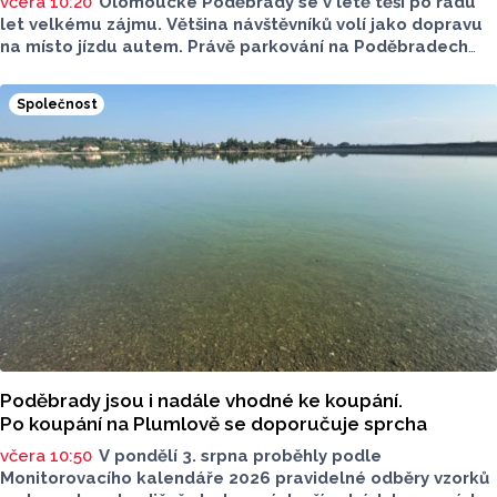
včera 10:20
Olomoucké Poděbrady se v létě těší po řadu
let velkému zájmu. Většina návštěvníků volí jako dopravu
na místo jízdu autem. Právě parkování na Poděbradech
je mnoho let tématem, které mezi veřejností rezonuje.
Na konci června vznikla na Facebooku stránka s názvem
Společnost
Poděbrady bez závor a nelegálního parkovného, která
upozorňuje na nevyhovujcí situaci s parkováním
u oblíbeného olomouckého letoviska. Za iniciativou stojí
zastupitel města Olomouce, na jeho přání nebudeme
uvádět jeho identitu.
Poděbrady jsou i nadále vhodné ke koupání.
Po koupání na Plumlově se doporučuje sprcha
včera 10:50
V pondělí 3. srpna proběhly podle
Monitorovacího kalendáře 2026 pravidelné odběry vzorků