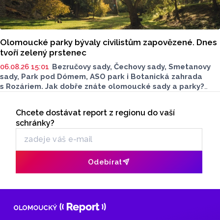
Olomoucké parky bývaly civilistům zapovězené. Dnes
tvoří zelený prstenec
06.08.26 15:01
Bezručovy sady, Čechovy sady, Smetanovy
sady, Park pod Dómem, ASO park i Botanická zahrada
s Rozáriem. Jak dobře znáte olomoucké sady a parky?
Dnes se v nich běžně procházíme a kocháme se krásami,
Seriály
které v nich jsou. Vždy tomu tak ale nebylo.
Chcete dostávat report z regionu do vaší
Odběr newsletteru
schránky?
Odebírat