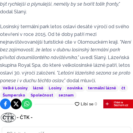
být rychlejší a plynulejší, neměly by se tvořit tolik fronty,"
dodal Slaný.
Losinský termální park letos oslaví desáté výročí od svého
otevření v roce 2015. Od té doby patří mezi
nejnavštěvovanější turistické cíle v Olomouckém kraji.
"Není
bez zajímavosti, že letos v dubnu losinský termální park
přivítal dvoumiliontého návštěvníka,"
uvedl Slaný. Lázeňská
skupina Royal Spa, do které velkolosinské lázně patří, letos
oslaví 30. výročí založení.
"Letošní lázeňská sezona se proto
ponese i v duchu těchto oslav,"
dodal mluvčí.
Velké Losiny
lázně
Losiny
novinka
termální lázně
čt
Šumpersko
Společnost
seznam
Facebook
Platforma X
WhatsApp
- ČTK -