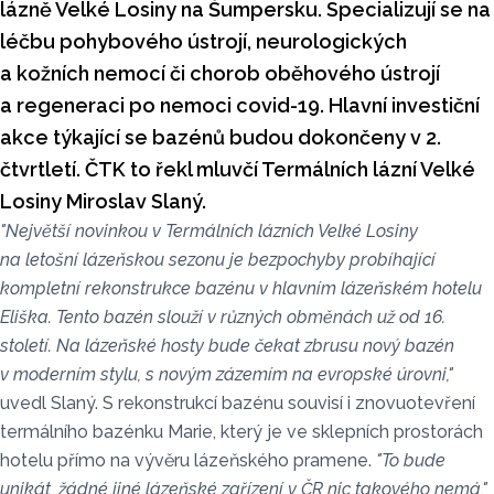
lázně Velké Losiny na Šumpersku. Specializují se na
léčbu pohybového ústrojí, neurologických
a kožních nemocí či chorob oběhového ústrojí
a regeneraci po nemoci covid-19. Hlavní investiční
akce týkající se bazénů budou dokončeny v 2.
čtvrtletí. ČTK to řekl mluvčí Termálních lázní Velké
Losiny Miroslav Slaný.
"Největší novinkou v Termálních lázních Velké Losiny
na letošní lázeňskou sezonu je bezpochyby probíhající
kompletní rekonstrukce bazénu v hlavním lázeňském hotelu
Eliška. Tento bazén slouží v různých obměnách už od 16.
století. Na lázeňské hosty bude čekat zbrusu nový bazén
v moderním stylu, s novým zázemím na evropské úrovni,"
uvedl Slaný. S rekonstrukcí bazénu souvisí i znovuotevření
termálního bazénku Marie, který je ve sklepních prostorách
hotelu přímo na vývěru lázeňského pramene.
"To bude
unikát, žádné jiné lázeňské zařízení v ČR nic takového nemá,"