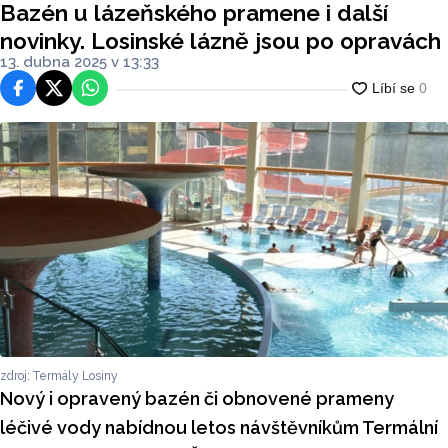
Bazén u lázeňského pramene i další
novinky. Losinské lázně jsou po opravách
13. dubna 2025 v 13:33
Facebook
Platforma X
WhatsApp
zdroj: Termály Losiny
Nový i opravený bazén či obnovené prameny
léčivé vody nabídnou letos návštěvníkům Termální