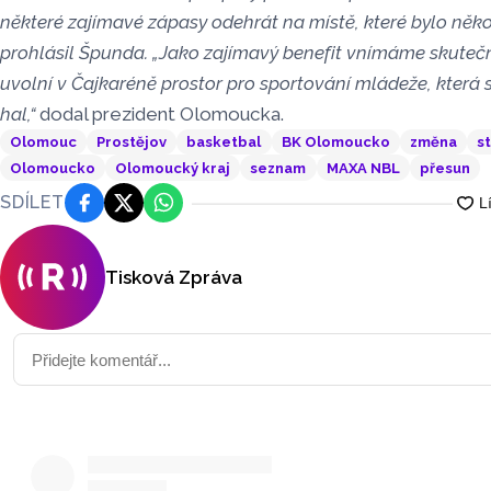
některé zajímavé zápasy odehrát na místě, které bylo něk
prohlásil Špunda. „Jako zajímavý benefit vnímáme skutečn
uvolní v Čajkaréně prostor pro sportování mládeže, která
hal,“
dodal prezident Olomoucka.
Olomouc
Prostějov
basketbal
BK Olomoucko
změna
s
Olomoucko
Olomoucký kraj
seznam
MAXA NBL
přesun
SDÍLET
Facebook
Platforma X
WhatsApp
Tisková Zpráva