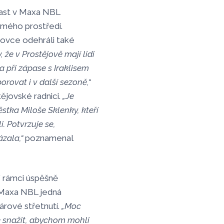
ast v Maxa NBL
ámého prostředí.
bovce odehráli také
, že v Prostějově mají lidi
 při zápase s Iraklisem
rovat i v další sezoně,“
tějovské radnici.
„Je
stka Miloše Sklenky, kteří
i. Potvrzuje se,
ázala,“
poznamenal
V rámci úspěšně
 Maxa NBL jedná
rové střetnutí.
„Moc
 snažit, abychom mohli