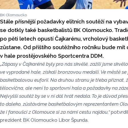
BK Olomoucko
Stále přísnější požadavky elitních soutěží na vyba
se dotkly také basketbalistů BK Olomoucko. Tradi
po pěti letech opustí Čajkarénu, vrcholový baske
zůstane. Od příštího soutěžního ročníku bude mí
v hale prostějovského Sportcentra DDM.
„Zápasy v Čajkaréně byly pro nás skvělé, zažili jsme skvě
ve vyprodané hale, získali bronzovou medaili. Ve městě se
basketbalovou euforii. Na druhou stranu je třeba přiznat, 
tělocvična, ale není to sportovní hala a požadavky na zázem
Nejvyšší soutěž by se v ní dál hrát nedala. To je důvod pře
to daleko, zůstáváme basketbalovým reprezentantem Olo
že i fanoušci z Olomouce si za námi cestu najdou,“
potvrdil
prezident BK Olomoucko Libor Špunda.