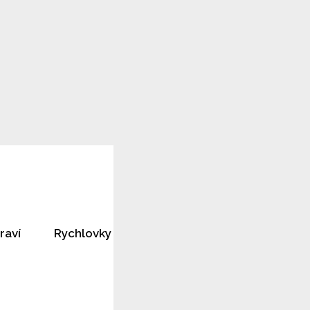
raví
Rychlovky
Horoskopy
Rozhovory