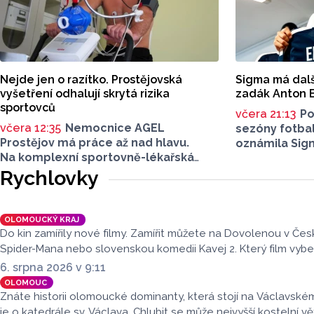
Nejde jen o razítko. Prostějovská
Sigma má další
vyšetření odhalují skrytá rizika
zadák Anton 
sportovců
včera 21:13
Po
včera 12:35
Nemocnice AGEL
sezóny fotba
Prostějov má práce až nad hlavu.
oznámila Sig
Na komplexní sportovně-lékařská
nového hráče
vyšetření do lékařského zařízení míří
Rychlovky
Hapala se při
sportovci z regionálních klubů,
Anton Ekeroth
mládežnických kategorií i aktivní
na Hanou z 
veřejnost. Informovala o tom tisková
Sigma to uve
OLOMOUCKÝ KRAJ
mluvčí nemocnice Radka Miloševská.
o tom, na jak
Do kin zamířily nové filmy. Zamířit můžete na Dovolenou v Čes
V Prostějově vyšetřují i sportovce
hráč smlouvu
Spider-Mana nebo slovenskou komedii Kavej 2. Který film vyb
z Moravskoslezského, Zlínského nebo
6. srpna 2026 v 9:11
Jihomoravského kraje.
OLOMOUC
Znáte historii olomoucké dominanty, která stojí na Václavské
je o katedrále sv. Václava. Chlubit se může nejvyšší kostelní vě