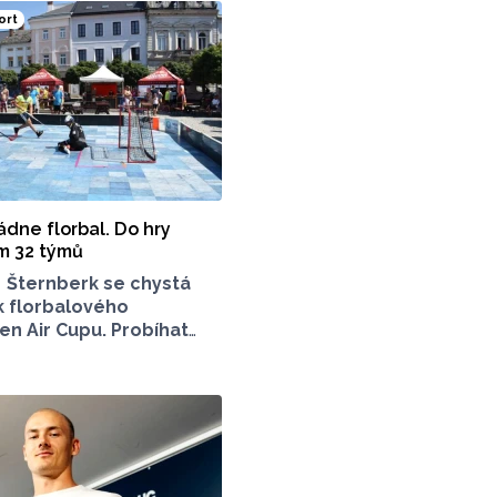
ort
ádne florbal. Do hry
m 32 týmů
8
Šternberk se chystá
ík florbalového
n Air Cupu. Probíhat
 víkend, a to hned
stech. S akcí jsou
dopravní uzavírky.
 týmy svého favorita?