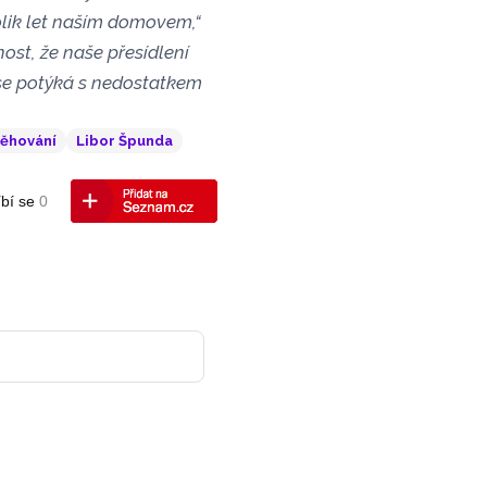
olik let naším domovem,“
ost, že naše přesídlení
 se potýká s nedostatkem
těhování
Libor Špunda