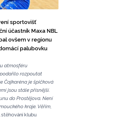
vení sportovišť
ční účastník Maxa NBL
tbal ovšem v regionu
t domácí palubovku
lou atmosféru
 podařilo rozpoutat
že Čajkaréna je špičková
í jsou stále přísnější.
sunu do Prostějova. Není
mouckého kraje. Věřím,
 stěhování klubu