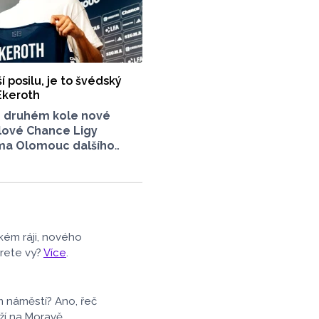
 posilu, je to švédský
Ekeroth
 druhém kole nové
lové Chance Ligy
ma Olomouc dalšího
. K týmu trenéra Pavla
pojil švédský obránce
, který přichází
norského HamKamu.
dla na svém webu,
 dlouho podepsal nov
kém ráji, nového
 neinformovala.
erete vy?
Více
.
m náměstí? Ano, řeč
ží na Moravě.