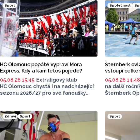
Sport
Společnost
Sp
HC Olomouc popáté vypraví Mora
Šternberk ovl
Express. Kdy a kam letos pojede?
vstoupí celke
05.08.26 15:45
Extraligový klub
05.08.26 14:4
HC Olomouc chystá i na nadcházející
na další ročn
sezonu 2026/27 pro své fanoušky
Šternberk Ope
oblíbený Mora Express. Společný
bude už příští
výjezd fanoušků Mory s hráči speciální
na několika mí
vlakovou soupravou se uskuteční
spojené také 
Zdraví
Sport
Sport
v sobotu 24. října. Stejně jako roky
Najdete mezi
předtím, tak i letos bude cílovou
destinací pražská Libeň, kde kohouti
vyzvou v O2 aréně Spartu Praha.