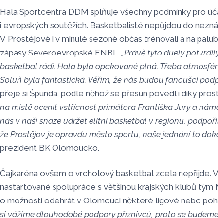
Hala Sportcentra DDM splňuje všechny podmínky pro úč
i evropských soutěžích. Basketbalisté nepůjdou do nezn
V Prostějově i v minulé sezoně občas trénovali a na palu
zápasy Severoevropské ENBL.
„Právě tyto duely potvrdily
basketbal rádi. Hala byla opakované plná. Třeba atmosféra
Soluň byla fantastická. Věřím, že nás budou fanoušci podpo
přeje si Špunda, podle něhož se přesun povedl i díky pros
na místě ocenit vstřícnost primátora Františka Jury a námě
nás v naší snaze udržet elitní basketbal v regionu, podpořil
že Prostějov je opravdu město sportu, naše jednání to dok
prezident BK Olomoucko.
Čajkaréna ovšem o vrcholový basketbal zcela nepřijde. 
nastartované spolupráce s většinou krajských klubů tým
o možnosti odehrát v Olomouci některé ligové nebo pohá
si vážíme dlouhodobé podpory příznivců, proto se budeme