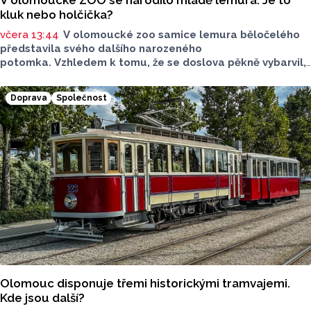
kluk nebo holčička?
včera 13:44
V olomoucké zoo samice lemura běločelého
představila svého dalšího narozeného
potomka. Vzhledem k tomu, že se doslova pěkně vybarvil,
je téměř jisté, že se jedná o samce. Samice totiž bývají
hnědé, případně hnědošedé, zato samci se pyšní bílým
Doprava
Společnost
zbarvením hlavy.
Olomouc disponuje třemi historickými tramvajemi.
Kde jsou další?