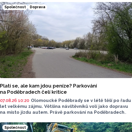
Společnost
Doprava
Platí se, ale kam jdou peníze? Parkování
na Poděbradech čelí kritice
07.08.26 10:20
Olomoucké Poděbrady se v létě těší po řadu
let velkému zájmu. Většina návštěvníků volí jako dopravu
na místo jízdu autem. Právě parkování na Poděbradech
je mnoho let tématem, které mezi veřejností rezonuje.
Na konci června vznikla na Facebooku stránka s názvem
Společnost
Poděbrady bez závor a nelegálního parkovného, která