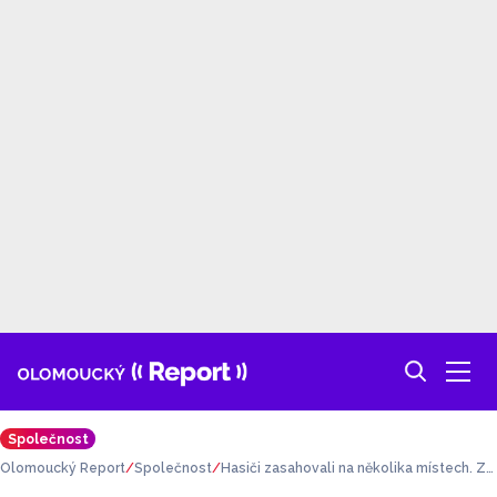
Společnost
Olomoucký Report
Společnost
Hasiči zasahovali na několika místech. Zv
ýšený počet událostí způsobil vítr