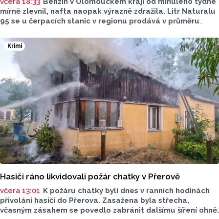
včera 18:33
Benzin v Olomouckém kraji od minulého týdne
mírně zlevnil, nafta naopak výrazně zdražila. Litr Naturalu
95 se u čerpacích stanic v regionu prodává v průměru
za 42,27 koruny, před týdnem byl o deset haléřů dražší.
O 84 haléřů zdražila nafta, za litr teď řidiči dají průměrně
Krimi
44,84 koruny. Podle údajů společnosti CCS, která ceny
sleduje, je benzin v současnosti o 7,73 koruny dražší než
před rokem, za naftu tehdy motoristé platili o 11,31
koruny méně.
Hasiči ráno likvidovali požár chatky v Přerově
včera 13:01
K požáru chatky byli dnes v ranních hodinách
přivoláni hasiči do Přerova. Zasažena byla střecha,
včasným zásahem se povedlo zabránit dalšímu šíření ohně.