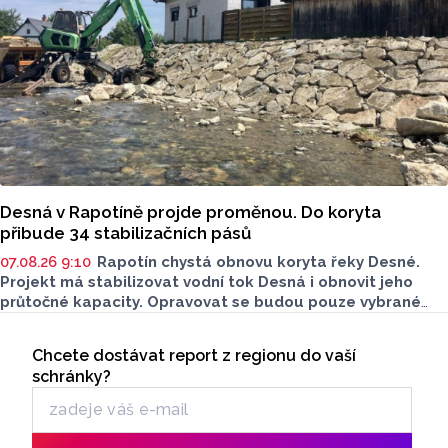
Desná v Rapotíně projde proměnou. Do koryta
přibude 34 stabilizačních pásů
07.08.26 9:10
Rapotín chystá obnovu koryta řeky Desné.
Projekt má stabilizovat vodní tok Desná i obnovit jeho
průtočné kapacity. Opravovat se budou pouze vybrané
úseky koryta. Samotná stavba bude rozdělená do šesti
Seriály
samostatných stavebních projektů.
Chcete dostávat report z regionu do vaší
Odběr newsletteru
schránky?