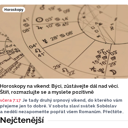
Horoskopy
Horoskopy na víkend: Býci, zůstávejte dál nad věcí.
Štíři, rozmazlujte se a myslete pozitivně
včera 7:17
Je tady druhý srpnový víkend, do kterého vám
přejeme jen to dobré. V sobotu slaví svátek Soběslav
a neděli nezapomeňte popřát všem Romanům. Přečtěte
si svůj horoskop a mějte pěkný víkend.
Nejčtenější