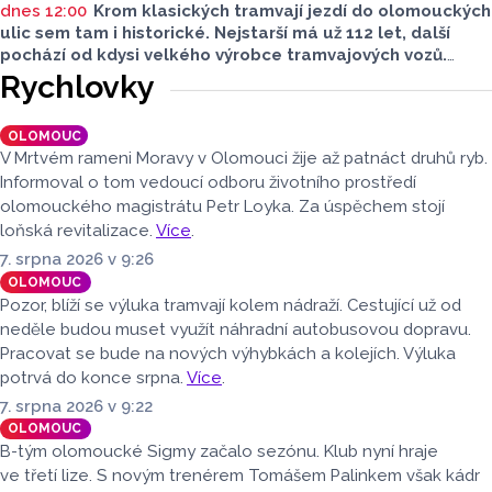
dnes 12:00
Krom klasických tramvají jezdí do olomouckých
ulic sem tam i historické. Nejstarší má už 112 let, další
pochází od kdysi velkého výrobce tramvajových vozů.
Třetím je vlečný vůz. Další, které kdysi jezdily v krajském
Rychlovky
městě, jsou na jiných místech, třeba v brněnském
depozitáři.
OLOMOUC
V Mrtvém rameni Moravy v Olomouci žije až patnáct druhů ryb.
Informoval o tom vedoucí odboru životního prostředí
olomouckého magistrátu Petr Loyka. Za úspěchem stojí
loňská revitalizace.
Více
.
7. srpna 2026 v 9:26
OLOMOUC
Pozor, blíží se výluka tramvají kolem nádraží. Cestující už od
neděle budou muset využít náhradní autobusovou dopravu.
Pracovat se bude na nových výhybkách a kolejích. Výluka
potrvá do konce srpna.
Více
.
7. srpna 2026 v 9:22
OLOMOUC
B-tým olomoucké Sigmy začalo sezónu. Klub nyní hraje
ve třetí lize. S novým trenérem Tomášem Palinkem však kádr