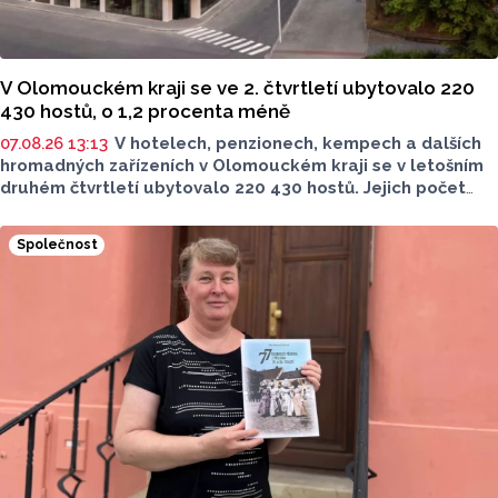
V Olomouckém kraji se ve 2. čtvrtletí ubytovalo 220
430 hostů, o 1,2 procenta méně
07.08.26 13:13
V hotelech, penzionech, kempech a dalších
hromadných zařízeních v Olomouckém kraji se v letošním
druhém čtvrtletí ubytovalo 220 430 hostů. Jejich počet
meziročně klesl o 1,2 procenta. Podle statistik však
přibylo ubytovaných cizinců, kterých bylo 45 548,
Společnost
meziročně o 9,1 procenta více. Naopak domácích hostů
v regionu ubylo, kraj v tomto období navštívilo 174 882
turistů, což bylo meziročně o 3,6 procenta méně. Celkový
počet přenocování v kraji klesl o 4,7 procenta. Údaje
dnes zveřejnil Český statistický úřad (ČSÚ).