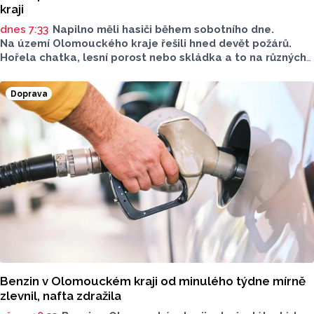
kraji
dnes 7:33
Napilno měli hasiči během sobotního dne.
Na území Olomouckého kraje řešili hned devět požárů.
Hořela chatka, lesní porost nebo skládka a to na různých
místech kraje.
Doprava
Benzin v Olomouckém kraji od minulého týdne mírně
zlevnil, nafta zdražila