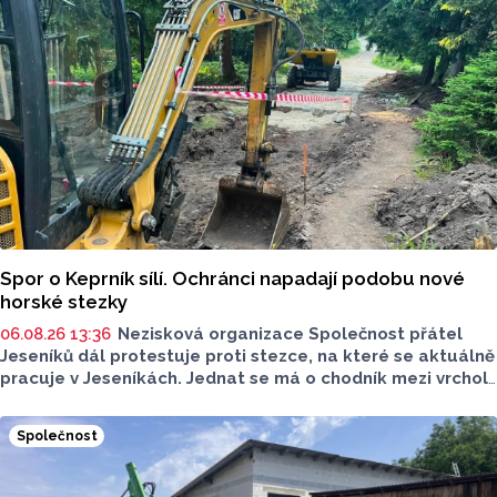
upozorňuje na nevyhovujcí situaci s parkováním
u oblíbeného olomouckého letoviska. Za iniciativou stojí
zastupitel města Olomouce, na jeho přání nebudeme
uvádět jeho identitu.
Spor o Keprník sílí. Ochránci napadají podobu nové
horské stezky
06.08.26 13:36
Nezisková organizace Společnost přátel
Jeseníků dál protestuje proti stezce, na které se aktuálně
pracuje v Jeseníkách. Jednat se má o chodník mezi vrcholy
Šerák a Keprník, které turisté hojně vyhledávají. Stavbou
chodníku se podle odborníků příroda jen poškodí, chodník
Společnost
mezi vrcholy podle nich není nutný.