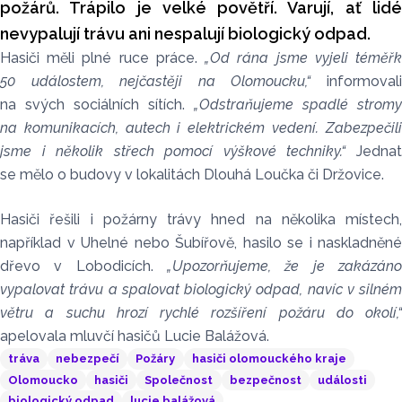
požárů. Trápilo je velké povětří. Varují, ať lidé
nevypalují trávu ani nespalují biologický odpad.
Hasiči měli plné ruce práce.
„Od rána jsme vyjeli téměř
50 událostem, nejčastěji na Olomoucku,“
informoval
na svých sociálních sítích.
„Odstraňujeme spadlé stromy
na komunikacích, autech i elektrickém vedení. Zabezpečili
jsme i několik střech pomocí výškové techniky.“
Jedna
se mělo o budovy v lokalitách Dlouhá Loučka či Držovice.
Hasiči řešili i požárny trávy hned na několika místech,
například v Uhelné nebo Šubířově, hasilo se i naskladněné
dřevo v Lobodicích.
„Upozorňujeme, že je zakázáno
vypalovat trávu a spalovat biologický odpad, navíc v silném
větru a suchu hrozí rychlé rozšíření požáru do okolí,“
apelovala mluvčí hasičů Lucie Balážová.
tráva
nebezpečí
Požáry
hasiči olomouckého kraje
Olomoucko
hasiči
Společnost
bezpečnost
události
biologický odpad
lucie balážová