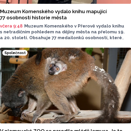
Muzeum Komenského vydalo knihu mapující
77 osobností historie města
včera 9:48
Muzeum Komenského v Přerově vydalo knihu
s netradičním pohledem na dějiny města na přelomu 19.
a 20. století. Obsahuje 77 medailonků osobností, které
se na jeho rozvoji významně podílely. Jejich životní příběhy
jsou doplněny dobovými snímky. Podle autorky publikace
Společnost
Šárky Krákorové Pajůrkové tomu předcházelo 13 let
pátrání po jejich osudech. Kniha vychází u příležitosti
letošního 770. výročí povýšení Přerova na královské město,
sdělila ČTK mluvčí radnice Lenka Chalupová.
V olomoucké ZOO se narodilo mládě lemura. Je to