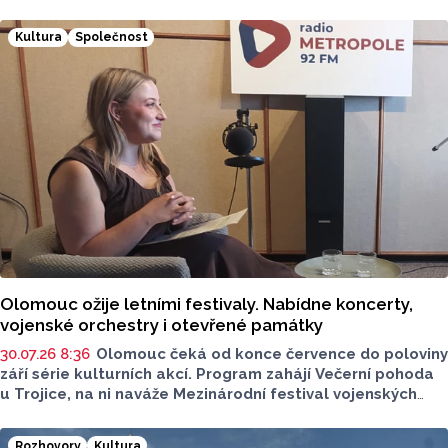
historii. Prohlédněte si fotografie. Máme pro vás také
něco málo z historie současné národní kulturní památky.
Kultura
Společnost
Olomouc ožije letními festivaly. Nabídne koncerty,
vojenské orchestry i otevřené památky
30.07.26 8:36
Olomouc čeká od konce července do poloviny
září série kulturních akcí. Program zahájí Večerní pohoda
u Trojice, na ni naváže Mezinárodní festival vojenských
hudeb a letní sezonu uzavřou Dny evropského dědictví.
Většina programu se uskuteční na Horním náměstí,
Rozhovory
Kultura