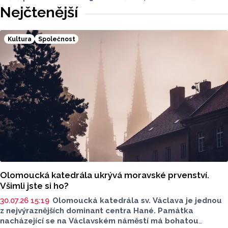
na Moravu. V sobotu 15. srpna vystoupí pod širým nebem
Nejčtenější
v Amfiteátru Mikulov. Jako speciální host se představí
pražská skupina Precedens.
Kultura
Společnost
Olomoucká katedrála ukrývá moravské prvenství.
Všimli jste si ho?
30.07.26 15:19
Olomoucká katedrála sv. Václava je jednou
z nejvýraznějších dominant centra Hané. Památka
nacházející se na Václavském náměstí má bohatou