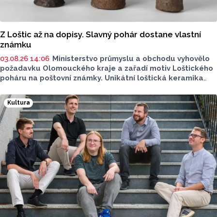
Z Loštic až na dopisy. Slavný pohár dostane vlastní
známku
03.08.26 14:06
Ministerstvo průmyslu a obchodu vyhovělo
požadavku Olomouckého kraje a zařadí motiv Loštického
poháru na poštovní známky. Unikátní loštická keramika
si získala věhlas po celém světě, vyráběla se od
konce 14. zhruba do poloviny 16. století.
Kultura