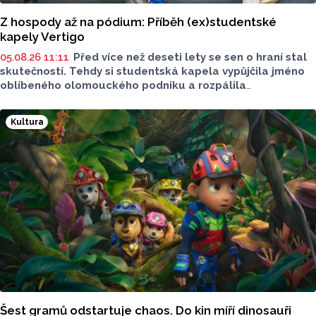
Z hospody až na pódium: Příběh (ex)studentské
kapely Vertigo
05.08.26 11:11
Před více než deseti lety se sen o hraní stal
skutečností. Tehdy si studentská kapela vypůjčila jméno
oblíbeného olomouckého podniku a rozpálila
reproduktory. Po studiích se však jejich cesty na dlouhou
dobu rozešly. Minulý rok ale britpopová kapela Vertigo
Kultura
nabrala druhý dech. Tentokrát už v pozměněné sestavě.
Šest gramů odstartuje chaos. Do kin míří dinosauři