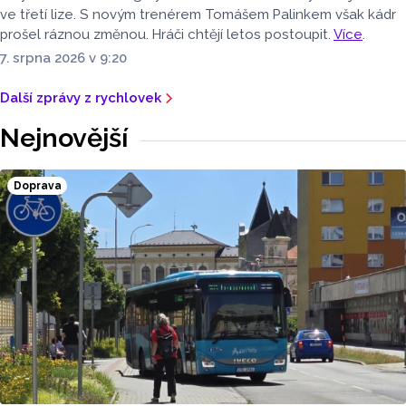
ve třetí lize. S novým trenérem Tomášem Palinkem však kádr
prošel ráznou změnou. Hráči chtějí letos postoupit.
Více
.
7. srpna 2026 v 9:20
Další zprávy z rychlovek
Nejnovější
Doprava