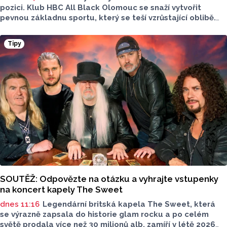
pozici. Klub HBC All Black Olomouc se snaží vytvořit
pevnou základnu sportu, který se teší vzrůstající oblibě.
Desítky mladých hokejbalistů, reprezentantka i ambice
vybudovat vlastní zázemí - to je olomoucký hokejbal.
Tipy
O tom, jak vznikal klub od nuly, proč je důležitější kolektiv
než výsledky a co podle nich dnes děti skutečně motivuje
ke sportu, promluvili v rozhovoru pro Report předseda
klubu a trenér mládeže Petr Hanák a trenér přípravky
Tomáš Martinek.
SOUTĚŽ: Odpovězte na otázku a vyhrajte vstupenky
na koncert kapely The Sweet
dnes 11:16
Legendární britská kapela The Sweet, která
se výrazně zapsala do historie glam rocku a po celém
světě prodala více než 30 milionů alb, zamíří v létě 2026