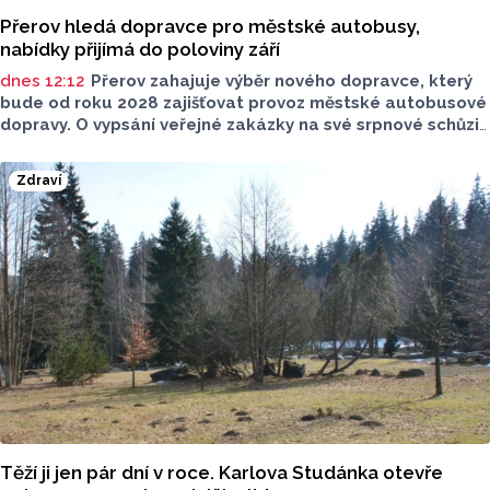
Přerov hledá dopravce pro městské autobusy,
nabídky přijímá do poloviny září
dnes 12:12
Přerov zahajuje výběr nového dopravce, který
bude od roku 2028 zajišťovat provoz městské autobusové
dopravy. O vypsání veřejné zakázky na své srpnové schůzi
rozhodli radní. Smlouva s vybraným dopravcem bude
uzavřena na deset let a zajistí dopravní obslužnost města
Zdraví
nad rámec regionálních linek objednávaných Olomouckým
krajem.
Těží ji jen pár dní v roce. Karlova Studánka otevře