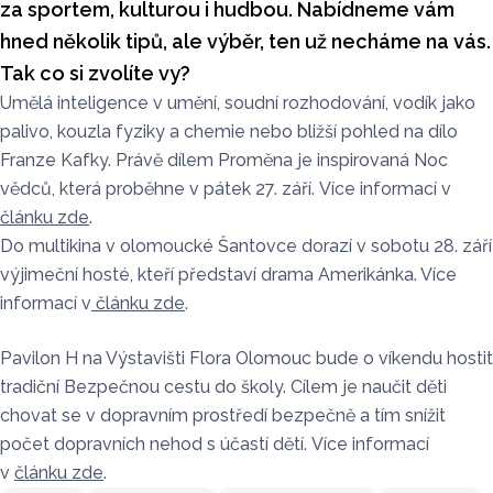
za sportem, kulturou i hudbou. Nabídneme vám
hned několik tipů, ale výběr, ten už necháme na vás.
Tak co si zvolíte vy?
Umělá inteligence v umění, soudní rozhodování, vodík jako
palivo, kouzla fyziky a chemie nebo bližší pohled na dílo
Franze Kafky. Právě dílem Proměna je inspirovaná Noc
vědců, která proběhne v pátek 27. září. Více informací v
článku zde
.
Do multikina v olomoucké Šantovce dorazí v sobotu 28. září
výjimeční hosté, kteří představí drama Amerikánka. Více
informací v
článku zde
.
Pavilon H na Výstavišti Flora Olomouc bude o víkendu hostit
tradiční Bezpečnou cestu do školy. Cílem je naučit děti
chovat se v dopravním prostředí bezpečně a tím snížit
počet dopravních nehod s účastí dětí.
Více informací
v
článku zde
.