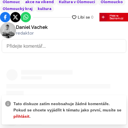
Olomouc
akce na víkend
Kultura v Olomouci
Olomoucko
Olomoucký kraj
kultura
Facebook
Platforma X
WhatsApp
Daniel Vachek
redaktor