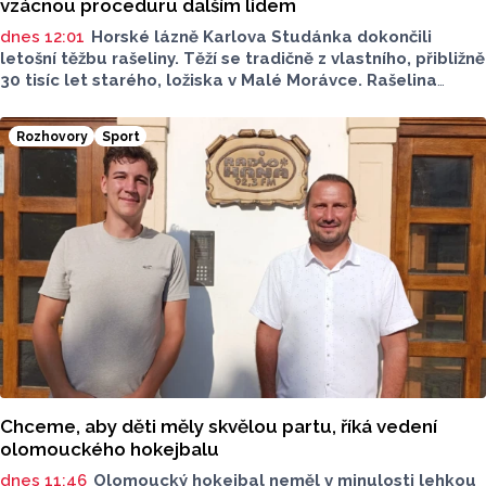
vzácnou proceduru dalším lidem
dnes 12:01
Horské lázně Karlova Studánka dokončili
letošní těžbu rašeliny. Těží se tradičně z vlastního, přibližně
30 tisíc let starého, ložiska v Malé Morávce. Rašelina
je pro lázně vzácná, získávají ji pouze jednou ročně, a to
právě během několika letních dnů, aby doplnily zásoby pro
Rozhovory
Sport
léčebné procedury. Nově léčebné zábal budou moct
využít i samoplátci.
Chceme, aby děti měly skvělou partu, říká vedení
olomouckého hokejbalu
dnes 11:46
Olomoucký hokejbal neměl v minulosti lehkou