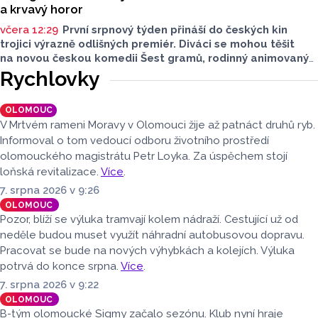
a krvavý horor
včera 12:29
První srpnový týden přináší do českých kin
trojici výrazně odlišných premiér. Diváci se mohou těšit
na novou českou komedii Šest gramů, rodinný animovaný
film Tlapková patrola: Dinosauří film i horor Zmrzlinář,
Rychlovky
který je určen pouze dospělým divákům. Filmové novinky
představil Radek Kreuziger v rozhovoru Lukáše Kobzy pro
OLOMOUC
Radio Haná.
V Mrtvém rameni Moravy v Olomouci žije až patnáct druhů ryb.
Informoval o tom vedoucí odboru životního prostředí
olomouckého magistrátu Petr Loyka. Za úspěchem stojí
loňská revitalizace.
Více
.
7. srpna 2026 v 9:26
OLOMOUC
Pozor, blíží se výluka tramvají kolem nádraží. Cestující už od
neděle budou muset využít náhradní autobusovou dopravu.
Pracovat se bude na nových výhybkách a kolejích. Výluka
potrvá do konce srpna.
Více
.
7. srpna 2026 v 9:22
OLOMOUC
B-tým olomoucké Sigmy začalo sezónu. Klub nyní hraje