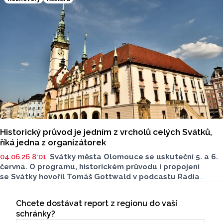
koncerty Večerní pohody budou zdarma. Více o akcích
sdělila v podcastu Radia Metropole Tomáše Gottwalda
referentka oddělení organizace společenských akcí
města Olomouce Anna Šmídková.
Historický průvod je jedním z vrcholů celých Svátků,
říká jedna z organizátorek
04.06.26 8:01
Svátky města Olomouce se uskuteční 5. a 6.
června. O programu, historickém průvodu i propojení
se Svátky hovořil Tomáš Gottwald v podcastu Radia
Metropole. Hostkou byla Anna Šmídková z oddělení
Seriály
organizace společenských akcí statutárního města
Chcete dostávat report z regionu do vaší
Odběr newsletteru
Olomouce.
schránky?