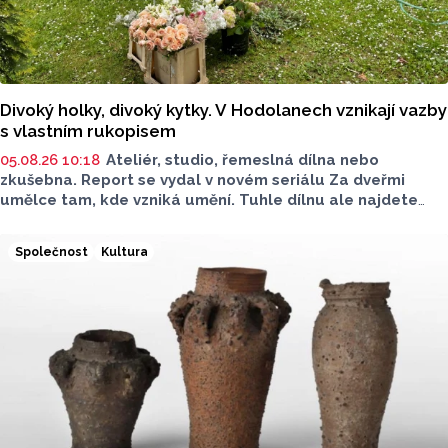
Divoký holky, divoký kytky. V Hodolanech vznikají vazby
s vlastním rukopisem
05.08.26 10:18
Ateliér, studio, řemeslná dílna nebo
zkušebna. Report se vydal v novém seriálu Za dveřmi
umělce tam, kde vzniká umění. Tuhle dílnu ale najdete
venku. Na jedné zahradě v Hodolanech vznikají květinové
vazby floristek se značkou Divok
ý
.
Společnost
Kultura