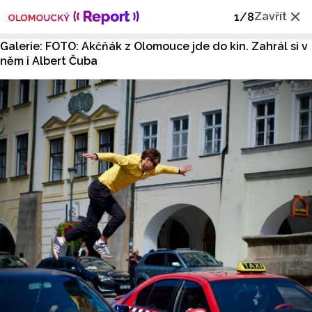
Zavřít
1
/
8
Galerie: FOTO: Akčňák z Olomouce jde do kin. Zahrál si v
něm i Albert Čuba