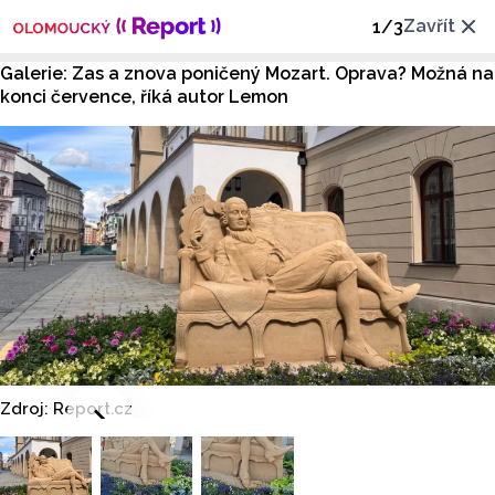
Zavřít
1
/
3
Galerie: Zas a znova poničený Mozart. Oprava? Možná na
konci července, říká autor Lemon
Zdroj: Report.cz