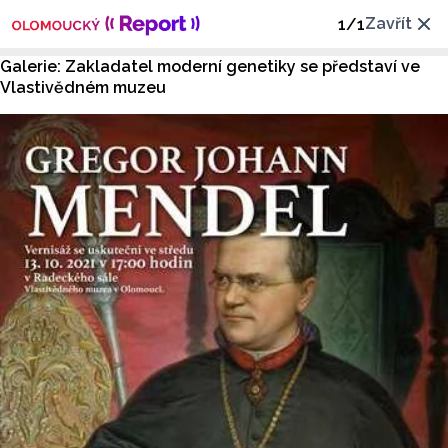
Zavřít
1
/
1
Galerie: Zakladatel moderní genetiky se představí ve
Vlastivědném muzeu