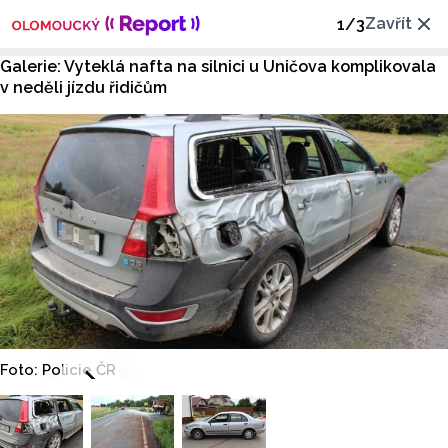
Zavřít
1
/
3
Galerie: Vyteklá nafta na silnici u Uničova komplikovala
v neděli jízdu řidičům
Foto: Policie ČR