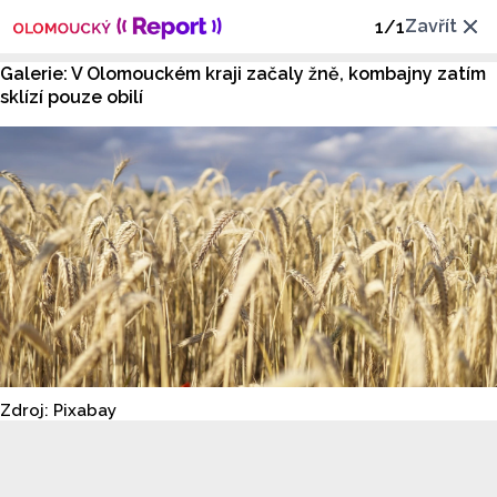
Zavřít
1
/
1
Galerie: V Olomouckém kraji začaly žně, kombajny zatím
sklízí pouze obilí
Zdroj: Pixabay