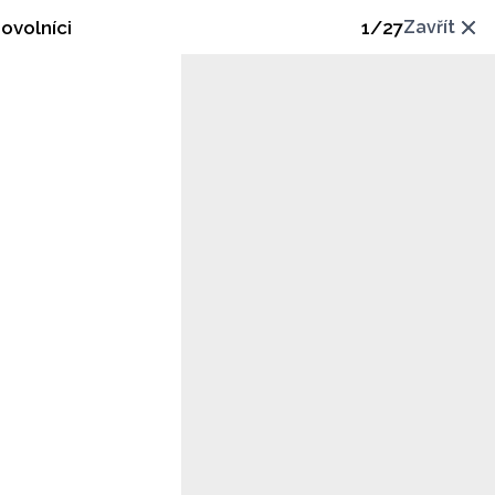
ovolníci
1
/
27
Zavřít