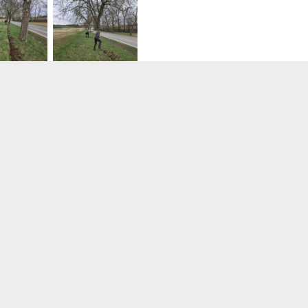
zdroj: Spolek O chlup, z. s.