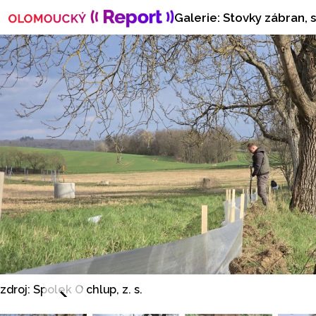
Galerie: Stovky zábran,
zdroj: Spolek O chlup, z. s.