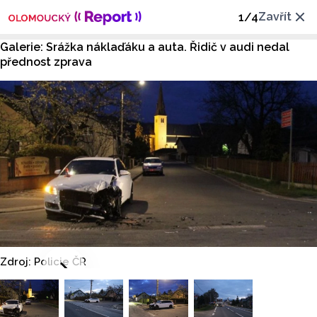
Zavřít
1
/
4
Galerie: Srážka náklaďáku a auta. Řidič v audi nedal
přednost zprava
Zdroj: Policie ČR