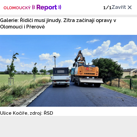
Zavřít
1
/
1
Galerie: Řidiči musí jinudy. Zítra začínají opravy v
Olomouci i Přerově
Ulice Kočíře, zdroj: ŘSD