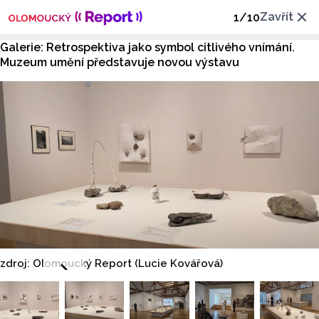
Zavřít
1
/
10
Galerie: Retrospektiva jako symbol citlivého vnímání.
Muzeum umění představuje novou výstavu
zdroj: Olomoucký Report (Lucie Kovářová)