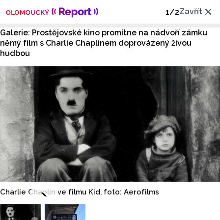
Zavřít
1
/
2
Galerie: Prostějovské kino promítne na nádvoří zámku
němý film s Charlie Chaplinem doprovázený živou
hudbou
Charlie Chaplin ve filmu Kid, foto: Aerofilms