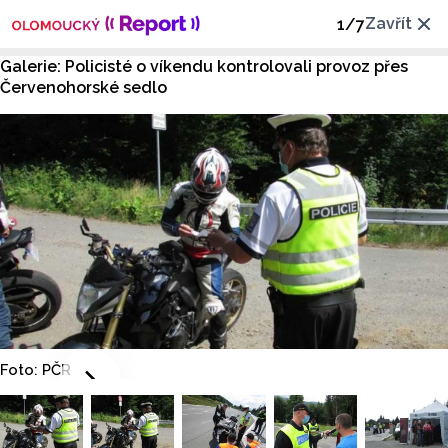
Zavřít
1
/
7
Galerie: Policisté o víkendu kontrolovali provoz přes
Červenohorské sedlo
Foto: PČR