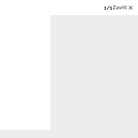
1
/
1
Zavřít