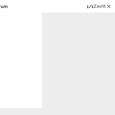
trum
1
/
1
Zavřít