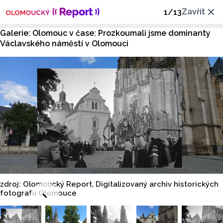
Zavřít
1
/
13
Galerie: Olomouc v čase: Prozkoumali jsme dominanty
Václavského náměstí v Olomouci
zdroj: Olomoucký Report, Digitalizovaný archiv historických
fotografií Olomouce