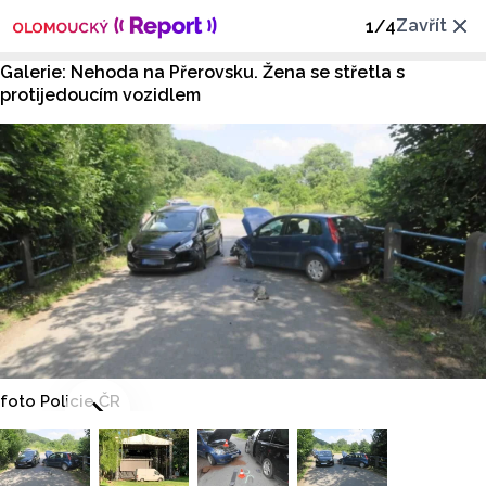
Zavřít
1
/
4
Galerie: Nehoda na Přerovsku. Žena se střetla s
protijedoucím vozidlem
foto Policie ČR