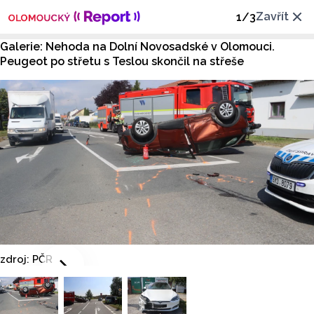
Zavřít
1
/
3
Galerie: Nehoda na Dolní Novosadské v Olomouci.
Peugeot po střetu s Teslou skončil na střeše
zdroj: PČR