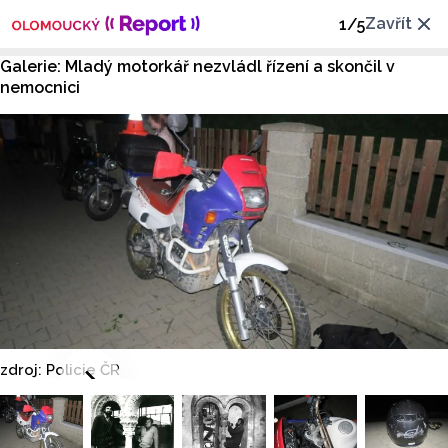
Zavřít
1
/
5
Galerie: Mladý motorkář nezvládl řízení a skončil v
nemocnici
zdroj: Policie ČR