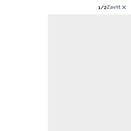
1
/
2
Zavřít