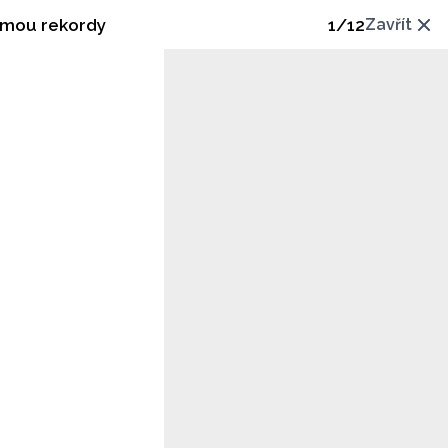
chy lámou rekordy
1
/
12
Zavřít