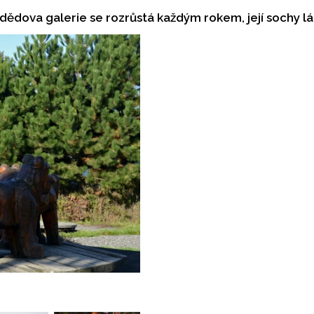
rie: Letní výlety: Pradědova galerie se rozrůstá každým rokem, její so