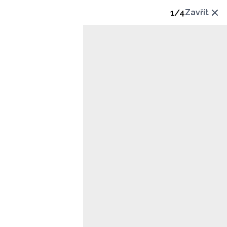
1
/
4
Zavřít