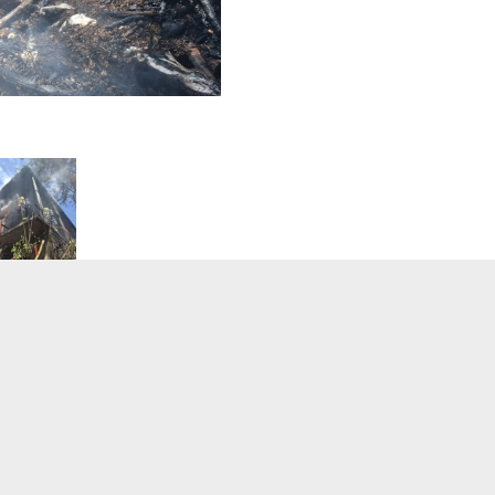
zdroj: HZS Olomouckého kraje