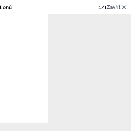
lionů
1
/
1
Zavřít