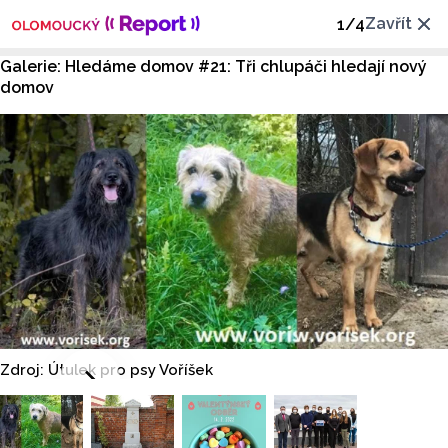
Zavřít
1
/
4
Galerie: Hledáme domov #21: Tři chlupáči hledají nový
domov
Zdroj: Útulek pro psy Voříšek