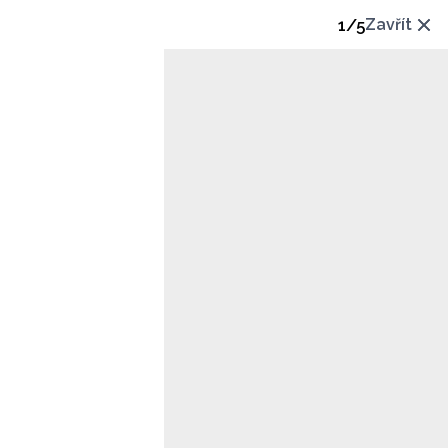
1
/
5
Zavřít