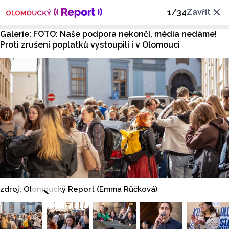
Zavřít
1
/
34
Galerie: FOTO: Naše podpora nekončí, média nedáme!
Proti zrušení poplatků vystoupili i v Olomouci
zdroj: Olomoucký Report (Emma Růčková)