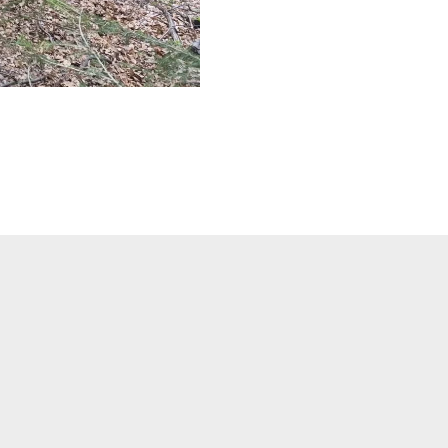
zdroj: Horská služba ČR/ilustrač