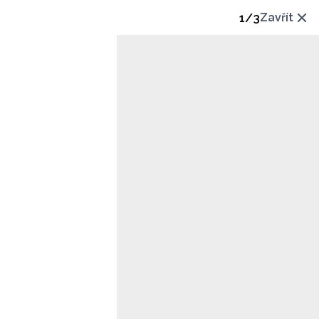
1
/
3
Zavřít