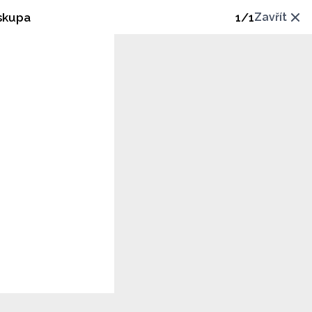
iskupa
1
/
1
Zavřít