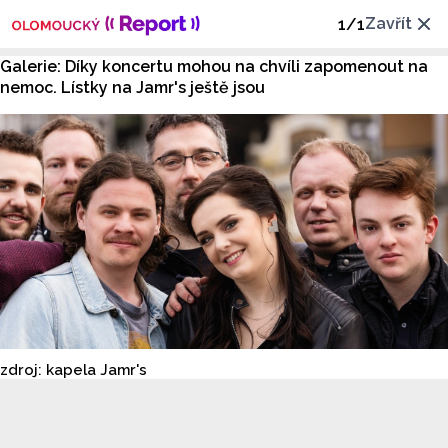
Zavřít
1
/
1
Galerie: Díky koncertu mohou na chvíli zapomenout na
nemoc. Lístky na Jamr's ještě jsou
zdroj: kapela Jamr's