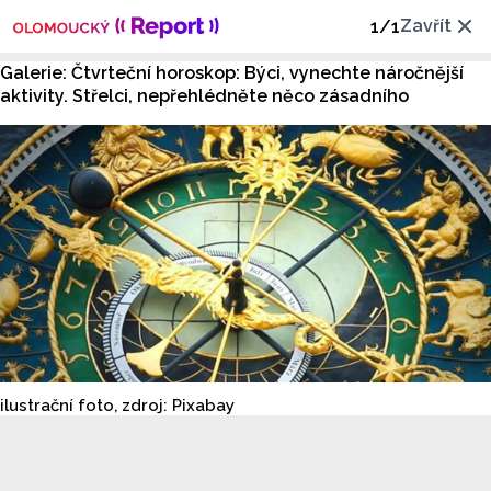
Zavřít
1
/
1
Galerie: Čtvrteční horoskop: Býci, vynechte náročnější
aktivity. Střelci, nepřehlédněte něco zásadního
ilustrační foto, zdroj: Pixabay