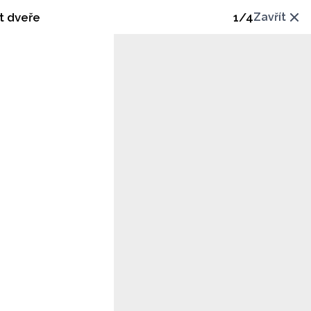
ut dveře
1
/
4
Zavřít