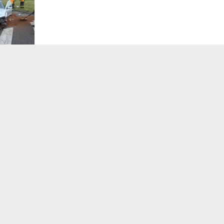
zdroj: HZS Olomouckého kraje