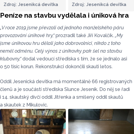
Zdroj: Jesenikcá devítka
Zdroj: Jesenikcá devítka
Peníze na stavbu vydělala i úniková hra
„V roce 2019 jsme převzali od jednoho manželského páru
provozování únikové hry,“
prozradil také Jiří Kovalčík.
„My
jsme únikovou hru dělali jako dobrovolníci, nikdo z toho
neměl odměnu. Celý výnos z únikovky pak šel na stavbu
klubovny,“
dodal vedoucí střediska s tím, že se jednalo asi
o 50 tisíc korun. Rekonstrukci dokončili skauti letos.
Oddíl Jesenická devítka má momentálně 66 registrovaných
členů a je součástí střediska Slunce Jeseník. Do něj se řadí
i 14. skautský dívčí oddíl Jitřenka a smíšený oddíl skautů
a skautek z Mikulovic.