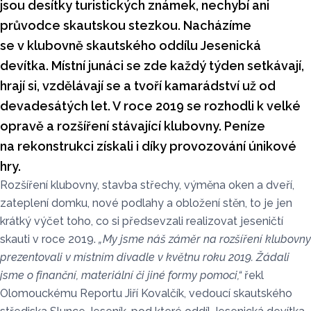
jsou desítky turistických známek, nechybí ani
průvodce skautskou stezkou. Nacházíme
se v klubovně skautského oddílu Jesenická
devítka. Místní junáci se zde každý týden setkávají,
hrají si, vzdělávají se a tvoří kamarádství už od
devadesátých let. V roce 2019 se rozhodli k velké
opravě a rozšíření stávající klubovny. Peníze
na rekonstrukci získali i díky provozování únikové
hry.
Rozšíření klubovny, stavba střechy, výměna oken a dveří,
zateplení domku, nové podlahy a obložení stěn, to je jen
krátký výčet toho, co si předsevzali realizovat jeseničtí
skauti v roce 2019.
„My jsme náš záměr na rozšíření klubovny
prezentovali v místním divadle v květnu roku 2019. Žádali
jsme o finanční, materiální či jiné formy pomoci,“
řekl
Olomouckému Reportu Jiří Kovalčík, vedoucí skautského