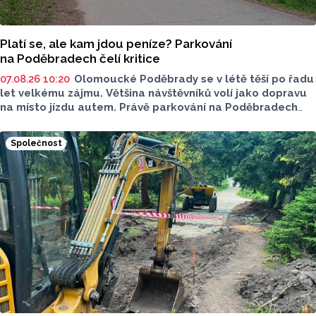
Platí se, ale kam jdou peníze? Parkování
na Poděbradech čelí kritice
07.08.26 10:20
Olomoucké Poděbrady se v létě těší po řadu
let velkému zájmu. Většina návštěvníků volí jako dopravu
na místo jízdu autem. Právě parkování na Poděbradech
je mnoho let tématem, které mezi veřejností rezonuje.
Na konci června vznikla na Facebooku stránka s názvem
Společnost
Poděbrady bez závor a nelegálního parkovného, která
upozorňuje na nevyhovujcí situaci s parkováním
u oblíbeného olomouckého letoviska. Za iniciativou stojí
zastupitel města Olomouce, na jeho přání nebudeme
uvádět jeho identitu.