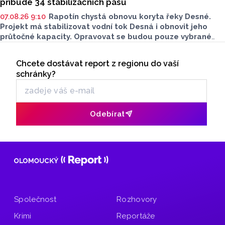
přibude 34 stabilizačních pásů
07.08.26 9:10
Rapotín chystá obnovu koryta řeky Desné.
Projekt má stabilizovat vodní tok Desná i obnovit jeho
průtočné kapacity. Opravovat se budou pouze vybrané
úseky koryta. Samotná stavba bude rozdělená do šesti
Seriály
samostatných stavebních projektů.
Chcete dostávat report z regionu do vaší
Odběr newsletteru
schránky?
Odebírat
Společnost
Rozhovory
Krimi
Reportáže