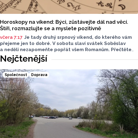
Horoskopy na víkend: Býci, zůstávejte dál nad věcí.
Štíři, rozmazlujte se a myslete pozitivně
včera 7:17
Je tady druhý srpnový víkend, do kterého vám
přejeme jen to dobré. V sobotu slaví svátek Soběslav
a neděli nezapomeňte popřát všem Romanům. Přečtěte
si svůj horoskop a mějte pěkný víkend.
Nejčtenější
Společnost
Doprava