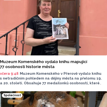
v regionu ubylo, kraj v tomto období navštívilo 174 882
turistů, což bylo meziročně o 3,6 procenta méně. Celkový
počet přenocování v kraji klesl o 4,7 procenta. Údaje
dnes zveřejnil Český statistický úřad (ČSÚ).
Muzeum Komenského vydalo knihu mapující
77 osobností historie města
včera 9:48
Muzeum Komenského v Přerově vydalo knihu
s netradičním pohledem na dějiny města na přelomu 19.
a 20. století. Obsahuje 77 medailonků osobností, které
se na jeho rozvoji významně podílely. Jejich životní příběhy
jsou doplněny dobovými snímky. Podle autorky publikace
Společnost
Šárky Krákorové Pajůrkové tomu předcházelo 13 let
pátrání po jejich osudech. Kniha vychází u příležitosti
letošního 770. výročí povýšení Přerova na královské město,