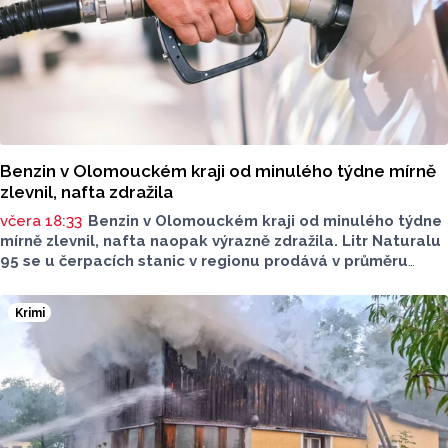
Benzin v Olomouckém kraji od minulého týdne mírně
zlevnil, nafta zdražila
včera 18:33
Benzin v Olomouckém kraji od minulého týdne
mírně zlevnil, nafta naopak výrazně zdražila. Litr Naturalu
95 se u čerpacích stanic v regionu prodává v průměru
za 42,27 koruny, před týdnem byl o deset haléřů dražší.
O 84 haléřů zdražila nafta, za litr teď řidiči dají průměrně
Krimi
44,84 koruny. Podle údajů společnosti CCS, která ceny
sleduje, je benzin v současnosti o 7,73 koruny dražší než
před rokem, za naftu tehdy motoristé platili o 11,31
koruny méně.