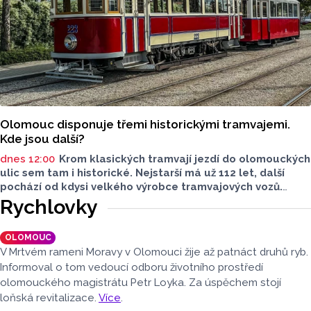
Olomouc disponuje třemi historickými tramvajemi.
Kde jsou další?
dnes 12:00
Krom klasických tramvají jezdí do olomouckých
ulic sem tam i historické. Nejstarší má už 112 let, další
pochází od kdysi velkého výrobce tramvajových vozů.
Třetím je vlečný vůz. Další, které kdysi jezdily v krajském
Rychlovky
městě, jsou na jiných místech, třeba v brněnském
depozitáři.
OLOMOUC
V Mrtvém rameni Moravy v Olomouci žije až patnáct druhů ryb.
Informoval o tom vedoucí odboru životního prostředí
olomouckého magistrátu Petr Loyka. Za úspěchem stojí
loňská revitalizace.
Více
.