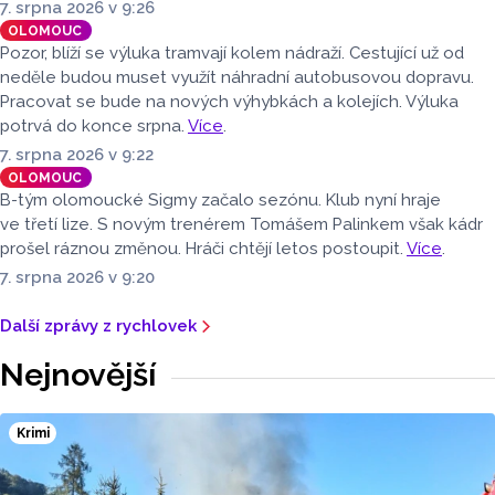
7. srpna 2026 v 9:26
OLOMOUC
Pozor, blíží se výluka tramvají kolem nádraží. Cestující už od
neděle budou muset využít náhradní autobusovou dopravu.
Pracovat se bude na nových výhybkách a kolejích. Výluka
potrvá do konce srpna.
Více
.
7. srpna 2026 v 9:22
OLOMOUC
B-tým olomoucké Sigmy začalo sezónu. Klub nyní hraje
ve třetí lize. S novým trenérem Tomášem Palinkem však kádr
prošel ráznou změnou. Hráči chtějí letos postoupit.
Více
.
7. srpna 2026 v 9:20
Další zprávy z rychlovek
Nejnovější
Krimi