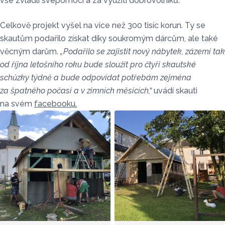
vše zvládli svépomocí a za využití dobrovolníků.
Celkově projekt vyšel na více než 300 tisíc korun. Ty se
skautům podařilo získat díky soukromým dárcům, ale také
věcným darům.
„Podařilo se zajistit nový nábytek, zázemí tak
od října letošního roku bude sloužit pro čtyři skautské
schůzky týdně a bude odpovídat potřebám zejména
za špatného počasí a v zimních měsících,“
uvádí skauti
na svém
facebooku.