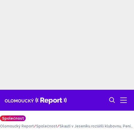
Společnost
Olomoucký Report
Společnost
Skauti v Jeseníku rozšířili klubovnu. Peníz
e jim pomohla vydělat i vlastní úniková hr