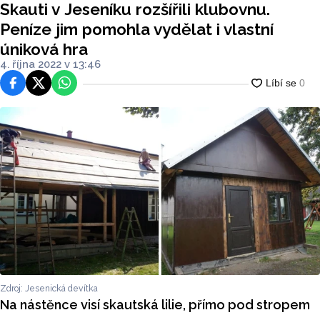
Skauti v Jeseníku rozšířili klubovnu.
a
Peníze jim pomohla vydělat i vlastní
úniková hra
4. října 2022 v 13:46
Facebook
Platforma X
WhatsApp
Zdroj: Jesenická devítka
Na nástěnce visí skautská lilie, přímo pod stropem