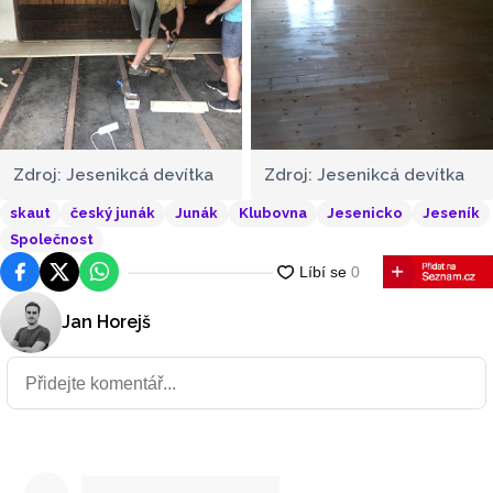
Zdroj: Jesenikcá devítka
Zdroj: Jesenikcá devítka
skaut
český junák
Junák
Klubovna
Jesenicko
Jeseník
Společnost
Facebook
Platforma X
WhatsApp
Jan Horejš