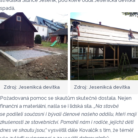
střediska Slunce Jeseník, pod které oddíl Jesenická devítka
spadá.
Zdroj: Jesenikcá devítka
Zdroj: Jesenikcá devítka
Požadovaná pomoc se skautům skutečně dostala. Nejen
finanční a materiální, našla se i lidská síla.
„Na stavbě
se podíleli současní i bývalí členové našeho oddílu, kteří mají
zkušenosti ze stavebnictví. Pomohli nám i rodiče, jejichž děti
dnes ve skautu jsou,“
vysvětlil dále Kovalčík s tím, že téměř