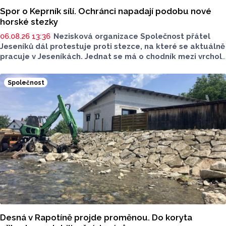
Spor o Keprník sílí. Ochránci napadají podobu nové
horské stezky
06.08.26 13:36
Nezisková organizace Společnost přátel
Jeseníků dál protestuje proti stezce, na které se aktuálně
pracuje v Jeseníkách. Jednat se má o chodník mezi vrcholy
Šerák a Keprník, které turisté hojně vyhledávají. Stavbou
chodníku se podle odborníků příroda jen poškodí, chodník
Společnost
mezi vrcholy podle nich není nutný.
Desná v Rapotíně projde proměnou. Do koryta