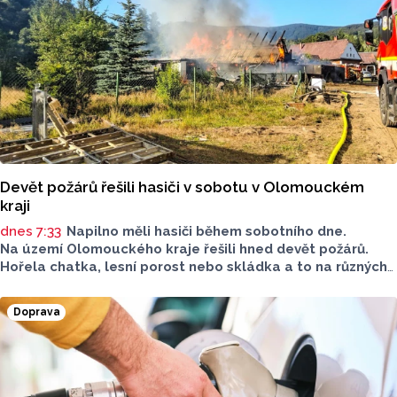
Devět požárů řešili hasiči v sobotu v Olomouckém
kraji
dnes 7:33
Napilno měli hasiči během sobotního dne.
Na území Olomouckého kraje řešili hned devět požárů.
Hořela chatka, lesní porost nebo skládka a to na různých
místech kraje.
Doprava