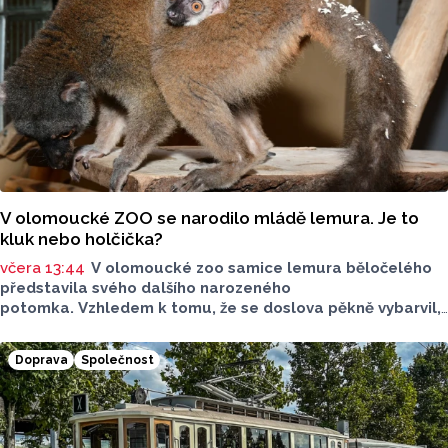
sdělila ČTK mluvčí radnice Lenka Chalupová.
V olomoucké ZOO se narodilo mládě lemura. Je to
kluk nebo holčička?
včera 13:44
V olomoucké zoo samice lemura běločelého
představila svého dalšího narozeného
potomka. Vzhledem k tomu, že se doslova pěkně vybarvil,
je téměř jisté, že se jedná o samce. Samice totiž bývají
hnědé, případně hnědošedé, zato samci se pyšní bílým
Doprava
Společnost
zbarvením hlavy.