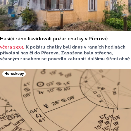
Hasiči ráno likvidovali požár chatky v Přerově
včera 13:01
K požáru chatky byli dnes v ranních hodinách
přivoláni hasiči do Přerova. Zasažena byla střecha,
včasným zásahem se povedlo zabránit dalšímu šíření ohně.
Horoskopy