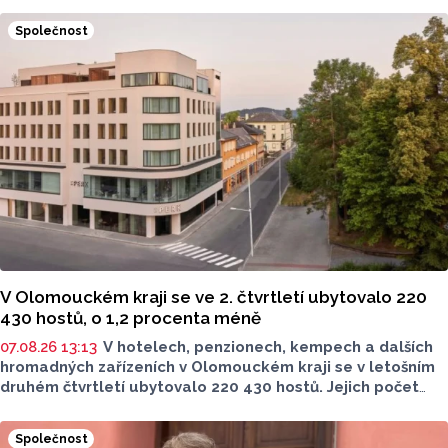
Společnost
V Olomouckém kraji se ve 2. čtvrtletí ubytovalo 220
430 hostů, o 1,2 procenta méně
07.08.26 13:13
V hotelech, penzionech, kempech a dalších
hromadných zařízeních v Olomouckém kraji se v letošním
druhém čtvrtletí ubytovalo 220 430 hostů. Jejich počet
meziročně klesl o 1,2 procenta. Podle statistik však
přibylo ubytovaných cizinců, kterých bylo 45 548,
Společnost
meziročně o 9,1 procenta více. Naopak domácích hostů